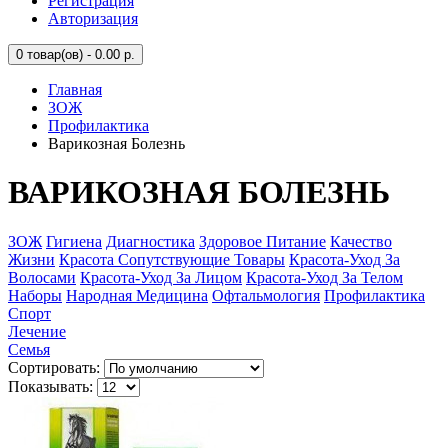
Регистрация
Авторизация
0
товар(ов) - 0.00 р.
Главная
ЗОЖ
Профилактика
Варикозная Болезнь
ВАРИКОЗНАЯ БОЛЕЗНЬ
ЗОЖ
Гигиена
Диагностика
Здоровое Питание
Качество
Жизни
Красота Сопутствующие Товары
Красота-Уход За
Волосами
Красота-Уход За Лицом
Красота-Уход За Телом
Наборы
Народная Медицина
Офтальмология
Профилактика
Спорт
Лечение
Семья
Сортировать:
Показывать: