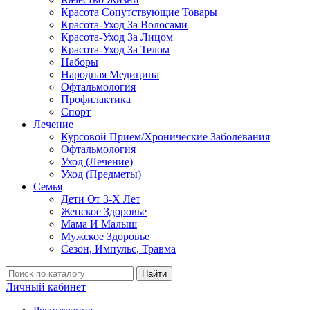
Красота Сопутствующие Товары
Красота-Уход За Волосами
Красота-Уход За Лицом
Красота-Уход За Телом
Наборы
Народная Медицина
Офтальмология
Профилактика
Спорт
Лечение
Курсовой Прием/Хронические Заболевания
Офтальмология
Уход (Лечение)
Уход (Предметы)
Семья
Дети От 3-Х Лет
Женское Здоровье
Мама И Малыш
Мужское Здоровье
Сезон, Импульс, Травма
Найти
Личный кабинет