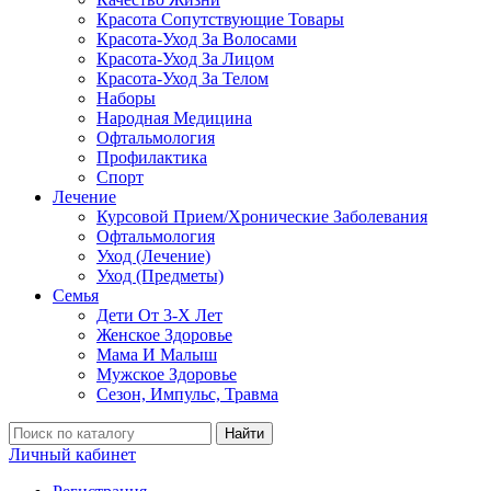
Красота Сопутствующие Товары
Красота-Уход За Волосами
Красота-Уход За Лицом
Красота-Уход За Телом
Наборы
Народная Медицина
Офтальмология
Профилактика
Спорт
Лечение
Курсовой Прием/Хронические Заболевания
Офтальмология
Уход (Лечение)
Уход (Предметы)
Семья
Дети От 3-Х Лет
Женское Здоровье
Мама И Малыш
Мужское Здоровье
Сезон, Импульс, Травма
Найти
Личный кабинет