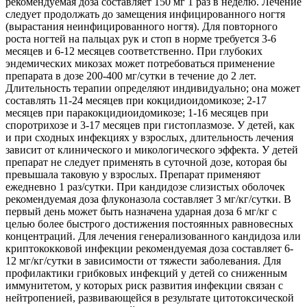
рекомендуемая доза составляет 150 мг 1 раз в неделю. Лечение
следует продолжать до замещения инфицированного ногтя
(вырастания неинфицированного ногтя). Для повторного
роста ногтей на пальцах рук и стоп в норме требуется 3-6
месяцев и 6-12 месяцев соответственно. При глубоких
эндемических микозах может потребоваться применение
препарата в дозе 200-400 мг/сутки в течение до 2 лет.
Длительность терапии определяют индивидуально; она может
составлять 11-24 месяцев при кокцидиоидомикозе; 2-17
месяцев при паракокцидиоидомикозе; 1-16 месяцев при
споротрихозе и 3-17 месяцев при гистоплазмозе. У детей, как
и при сходных инфекциях у взрослых, длительность лечения
зависит от клинического и микологического эффекта. У детей
препарат не следует применять в суточной дозе, которая бы
превышала таковую у взрослых. Препарат применяют
ежедневно 1 раз/сутки. При кандидозе слизистых оболочек
рекомендуемая доза флуконазола составляет 3 мг/кг/сутки. В
первый день может быть назначена ударная доза 6 мг/кг с
целью более быстрого достижения постоянных равновесных
концентраций. Для лечения генерализованного кандидоза или
криптококковой инфекции рекомендуемая доза составляет 6-
12 мг/кг/сутки в зависимости от тяжести заболевания. Для
профилактики грибковых инфекций у детей со сниженным
иммунитетом, у которых риск развития инфекции связан с
нейтропенией, развивающейся в результате цитотоксической