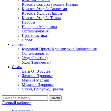
Красота Сопутствующие Товары
Красота-Уход За Волосами
Красота-Уход За Лицом
Красота-Уход За Телом
Наборы
Народная Медицина
Офтальмология
Профилактика
Спорт
Лечение
Курсовой Прием/Хронические Заболевания
Офтальмология
Уход (Лечение)
Уход (Предметы)
Семья
Дети От 3-Х Лет
Женское Здоровье
Мама И Малыш
Мужское Здоровье
Сезон, Импульс, Травма
Найти
Личный кабинет