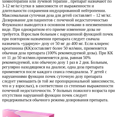
химиотерапии или лучевой терапии , препарат назначают по
3-12 мг/кг/сутки в зависимости от выраженности и
длительности сохранения индуцированной нейтропении.
Максимальная суточная доза для детей составляет – 12 мг/кг.
Дозирование для пациентов с почечной недостаточностью
Флуконазол выводится в основном почками в неизмененном
виде. При однократном его приеме изменение дозы не
требуется. Взрослым больным с нарушенной функцией почек
при повторном назначении препарата следует сначала
назначить «ударную» дозу от 50 мг до 400 мг. Если клиренс
креатинина (КК)составляет более 50 мл/мин, применяется
обычная доза препарата (100% рекомендуемой дозы). При КК
от 11 до 50 мл/мин.применяется доза, равная 50%
рекомендуемой, или обычную дозу 1 раз в 2 дня. Больным,
регулярно находящимся на диализе, одна доза препарата
применяется после каждого сеанса гемодиализа. У детей с
нарушениями функции почек суточную дозу препарата
следует уменьшить (в той же пропорциональной зависимости,
что и у взрослых), в соответствии со степенью выраженности
почечной недостаточности. У больных пожилого возраста при
отсутствии нарушений функции почек следует
придерживаться обычного режима дозирования препарата.