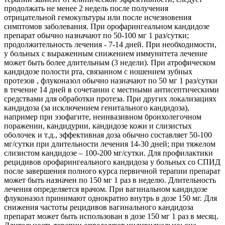
продолжать не менее 2 недель после получения
отрицательной гемокультуры или после исчезновения
симптомов заболевания. При орофарингеальном кандидозе
препарат обычно назначают по 50-100 мг 1 раз/сутки;
продолжительность лечения - 7-14 дней. При необходимости,
у больных с выраженным снижением иммунитета лечение
может быть более длительным (3 недели). При атрофическом
кандидозе полости рта, связанном с ношением зубных
протезов , флуконазол обычно назначают по 50 мг 1 раз/сутки
в течение 14 дней в сочетании с местными антисептическими
средствами для обработки протеза. При других локализациях
кандидоза (за исключением генитального кандидоза),
например при эзофагите, неинвазивном бронхолегочном
поражении, кандидурии, кандидозе кожи и слизистых
оболочек и т.д., эффективная доза обычно составляет 50-100
мг/сутки при длительности лечения 14-30 дней; при тяжелом
слизистом кандидозе – 100-200 мг/сутки. Для профилактики
рецидивов орофарингеального кандидоза у больных со СПИД
после завершения полного курса первичной терапии препарат
может быть назначен по 150 мг 1 раз в неделю. Длительность
лечения определяется врачом. При вагинальном кандидозе
флуконазол принимают однократно внутрь в дозе 150 мг. Для
снижения частоты рецидивов вагинального кандидоза
препарат может быть использован в дозе 150 мг 1 раз в месяц.