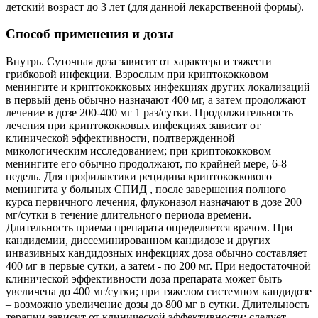
детский возраст до 3 лет (для данной лекарственной формы).
Способ применения и дозы
Внутрь. Суточная доза зависит от характера и тяжести
грибковой инфекции. Взрослым при криптококковом
менингите и криптококковых инфекциях других локализаций
в первый день обычно назначают 400 мг, а затем продолжают
лечение в дозе 200-400 мг 1 раз/сутки. Продолжительность
лечения при криптококковых инфекциях зависит от
клинической эффективности, подтвержденной
микологическим исследованием; при криптококковом
менингите его обычно продолжают, по крайней мере, 6-8
недель. Для профилактики рецидива криптококкового
менингита у больных СПИД , после завершения полного
курса первичного лечения, флуконазол назначают в дозе 200
мг/сутки в течение длительного периода времени.
Длительность приема препарата определяется врачом. При
кандидемии, диссеминированном кандидозе и других
инвазивных кандидозных инфекциях доза обычно составляет
400 мг в первые сутки, а затем - по 200 мг. При недостаточной
клинической эффективности доза препарата может быть
увеличена до 400 мг/сутки; при тяжелом системном кандидозе
– возможно увеличение дозы до 800 мг в сутки. Длительность
терапии зависит от клинической эффективности; следует