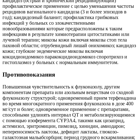
кандидоз (острый и хронический рецидивирующий)
профилактическое применение с целью уменьшения частоты
рецидивов вагинального кандидоза (3 и более эпизодов в
год); кандидозный баланит; профилактика грибковых
инфекций у больных со злокачественными
новообразованиями которые предрасположены к таким
инфекциям в результате химиотерапии цитостатиками или
лучевой терапии; микозы кожи включая микозы стоп тела
паховой области; отрубевидный лишай онихомикоз; кандидоз
кожи; глубокие эндемические микозы включая
кокцидиоидомикоз паракокцидиоидомикоз споротрихоз и
гистоплазмоз у больных с нормальным иммунитетом.
Противопоказания
Повышенная чувствительность к флуконазолу, другим
компонентам препарата или азольным веществам со сходной
флуконазолу структурой; одновременный прием терфенадина
во время многократного применения флуконазола в дозе 400
мг/сут и более; одновременное применение с препаратами,
способными удлинять интервал QT и метаболизирующимися
с помощью изофермента CYP3A4, такими как цизаприд,
астемизол, эритромицин, пимозид, хинидин, амиодарон;
непереносимость лактозы, дефицит лактазы, глюкозо-
галактозная мальабсорбция; период грудного вскармливания;