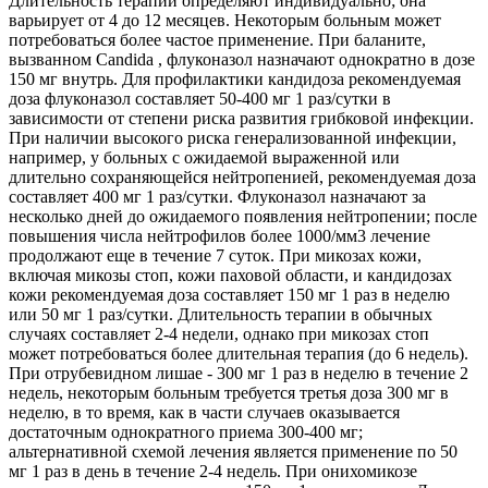
Длительность терапии определяют индивидуально; она
варьирует от 4 до 12 месяцев. Некоторым больным может
потребоваться более частое применение. При баланите,
вызванном Candida , флуконазол назначают однократно в дозе
150 мг внутрь. Для профилактики кандидоза рекомендуемая
доза флуконазол составляет 50-400 мг 1 раз/сутки в
зависимости от степени риска развития грибковой инфекции.
При наличии высокого риска генерализованной инфекции,
например, у больных с ожидаемой выраженной или
длительно сохраняющейся нейтропенией, рекомендуемая доза
составляет 400 мг 1 раз/сутки. Флуконазол назначают за
несколько дней до ожидаемого появления нейтропении; после
повышения числа нейтрофилов более 1000/мм3 лечение
продолжают еще в течение 7 суток. При микозах кожи,
включая микозы стоп, кожи паховой области, и кандидозах
кожи рекомендуемая доза составляет 150 мг 1 раз в неделю
или 50 мг 1 раз/сутки. Длительность терапии в обычных
случаях составляет 2-4 недели, однако при микозах стоп
может потребоваться более длительная терапия (до 6 недель).
При отрубевидном лишае - 300 мг 1 раз в неделю в течение 2
недель, некоторым больным требуется третья доза 300 мг в
неделю, в то время, как в части случаев оказывается
достаточным однократного приема 300-400 мг;
альтернативной схемой лечения является применение по 50
мг 1 раз в день в течение 2-4 недель. При онихомикозе