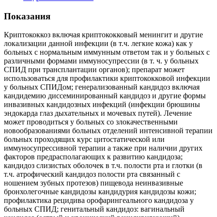
Показания
Криптококкоз включая криптококковый менингит и другие
локализации данной инфекции (в т.ч. легкие кожа) как у
больных с нормальным иммунным ответом так и у больных с
различными формами иммуносупрессии (в т. ч. у больных
СПИД при трансплантации органов); препарат может
использоваться для профилактики криптококковой инфекции
у больных СПИДом; генерализованный кандидоз включая
кандидемию диссеминированный кандидоз и другие формы
инвазивных кандидозных инфекций (инфекции брюшины
эндокарда глаз дыхательных и мочевых путей). Лечение
может проводиться у больных со злокачественными
новообразованиями больных отделений интенсивной терапии
больных проходящих курс цитостатической или
иммуносупрессивной терапии а также при наличии других
факторов предрасполагающих к развитию кандидоза;
кандидоз слизистых оболочек в т.ч. полости рта и глотки (в
т.ч. атрофический кандидоз полости рта связанный с
ношением зубных протезов) пищевода неинвазивные
бронхолегочные кандидозы кандидурия кандидозы кожи;
профилактика рецидива орофарингеального кандидоза у
больных СПИД; генитальный кандидоз: вагинальный