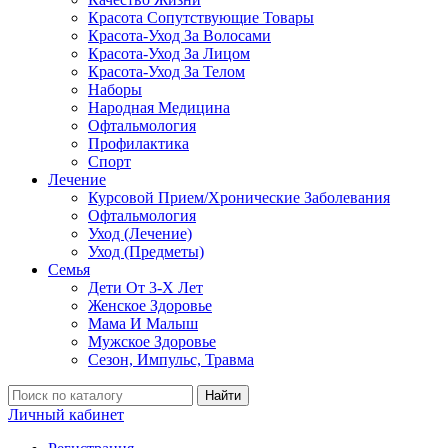
Красота Сопутствующие Товары
Красота-Уход За Волосами
Красота-Уход За Лицом
Красота-Уход За Телом
Наборы
Народная Медицина
Офтальмология
Профилактика
Спорт
Лечение
Курсовой Прием/Хронические Заболевания
Офтальмология
Уход (Лечение)
Уход (Предметы)
Семья
Дети От 3-Х Лет
Женское Здоровье
Мама И Малыш
Мужское Здоровье
Сезон, Импульс, Травма
Найти
Личный кабинет