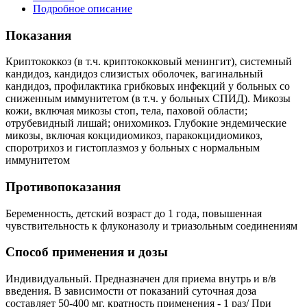
Подробное описание
Показания
Криптококкоз (в т.ч. криптококковый менингит), системный
кандидоз, кандидоз слизистых оболочек, вагинальный
кандидоз, профилактика грибковых инфекций у больных со
сниженным иммунитетом (в т.ч. у больных СПИД). Микозы
кожи, включая микозы стоп, тела, паховой области;
отрубевидный лишай; онихомикоз. Глубокие эндемические
микозы, включая кокцидиомикоз, паракокцидиомикоз,
споротрихоз и гистоплазмоз у больных с нормальным
иммунитетом
Противопоказания
Беременность, детский возраст до 1 года, повышенная
чувствительность к флуконазолу и триазольным соединениям
Способ применения и дозы
Индивидуальный. Предназначен для приема внутрь и в/в
введения. В зависимости от показаний суточная доза
составляет 50-400 мг, кратность применения - 1 раз/ При