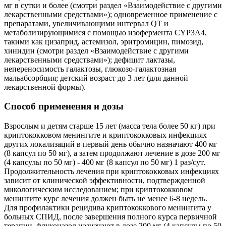
мг в сутки и более (смотри раздел «Взаимодействие с другими
лекарственными средствами»); одновременное применение с
препаратами, увеличивающими интервал QT и
метаболизирующимися с помощью изофермента CYP3A4,
такими как цизаприд, астемизол, эритромицин, пимозид,
хинидин (смотри раздел «Взаимодействие с другими
лекарственными средствами»); дефицит лактазы,
непереносимость галактозы, глюкозо-галактозная
мальабсорбция; детский возраст до 3 лет (для данной
лекарственной формы).
Способ применения и дозы
Взрослым и детям старше 15 лет (масса тела более 50 кг) при
криптококковом менингите и криптококковых инфекциях
других локализаций в первый день обычно назначают 400 мг
(8 капсул по 50 мг), а затем продолжают лечение в дозе 200 мг
(4 капсулы по 50 мг) - 400 мг (8 капсул по 50 мг) 1 раз/сут.
Продолжительность лечения при криптококковых инфекциях
зависит от клинической эффективности, подтвержденной
микологическим исследованием; при криптококковом
менингите курс лечения должен быть не менее 6-8 недель.
Для профилактики рецидива криптококкового менингита у
больных СПИД, после завершения полного курса первичной
терапии, флуконазол назначают в дозе 200 мг (4 капсулы по 50