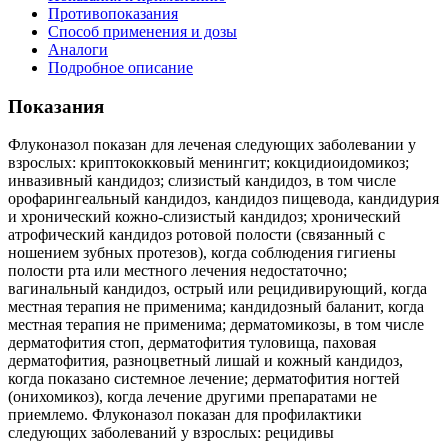
Противопоказания
Способ применения и дозы
Аналоги
Подробное описание
Показания
Флуконазол показан для леченая следующих заболевании у
взрослых: криптококковый менингит; кокцидиоидомикоз;
инвазивный кандидоз; слизистый кандидоз, в том числе
орофарингеальный кандидоз, кандидоз пищевода, кандидурия
и хронический кожно-слизистый кандидоз; хронический
атрофический кандидоз ротовой полости (связанный с
ношением зубных протезов), когда соблюдения гигиены
полости рта или местного лечения недостаточно;
вагинальный кандидоз, острый или рецидивирующий, когда
местная терапия не применима; кандидозный баланит, когда
местная терапия не применима; дерматомикозы, в том числе
дерматофития стоп, дерматофития туловища, паховая
дерматофития, разноцветный лишай и кожный кандидоз,
когда показано системное лечение; дерматофития ногтей
(онихомикоз), когда лечение другими препаратами не
приемлемо. Флуконазол показан для профилактики
следующих заболеваний у взрослых: рецидивы