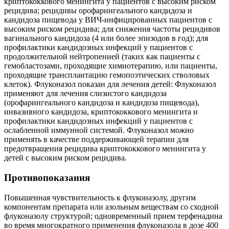
криптококкового менингита у пациентов с высоким риском
рецидива; рецидивы орофарингеального кандидоза и
кандидоза пищевода у ВИЧ-инфицированных пациентов с
высоким риском рецидива; для снижения частоты рецидивов
вагинального кандидоза (4 или более эпизодов в год); для
профилактики кандидозных инфекций у пациентов с
продолжительной нейтропенией (таких как пациенты с
гемобластозами, проходящие химиотерапию, или пациенты,
проходящие трансплантацию гемопоэтических стволовых
клеток). Флуконазол показан для лечения детей: Флуконазол
применяют для лечения слизистого кандидоза
(орофарингеального кандидоза и кандидоза пищевода),
инвазивного кандидоза, криптококкового менингита и
профилактики кандидозных инфекций у пациентов с
ослабленной иммунной системой. Флуконазол можно
применять в качестве поддерживающей терапии для
предотвращения рецидива криптококкового менингита у
детей с высоким риском рецидива.
Противопоказания
Повышенная чувствительность к флуконазолу, другим
компонентам препарата или азольным веществам со сходной
флуконазолу структурой; одновременный прием терфенадина
во время многократного применения флуконазола в дозе 400