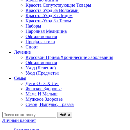
Красота Сопутствующие Товары
Красота-Уход За Волосами
Красота-Уход За Лицом
Красота-Уход За Телом
Наборы
Народная Медицина
Офтальмология
Профилактика
Спорт
Лечение
Курсовой Прием/Хронические Заболевания
Офтальмология
Уход (Лечение)
Уход (Предметы)
Семья
Дети От 3-Х Лет
Женское Здоровье
Мама И Малыш
Мужское Здоровье
Сезон, Импульс, Травма
Найти
Личный кабинет