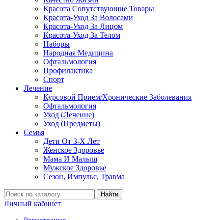
Красота Сопутствующие Товары
Красота-Уход За Волосами
Красота-Уход За Лицом
Красота-Уход За Телом
Наборы
Народная Медицина
Офтальмология
Профилактика
Спорт
Лечение
Курсовой Прием/Хронические Заболевания
Офтальмология
Уход (Лечение)
Уход (Предметы)
Семья
Дети От 3-Х Лет
Женское Здоровье
Мама И Малыш
Мужское Здоровье
Сезон, Импульс, Травма
Найти
Личный кабинет