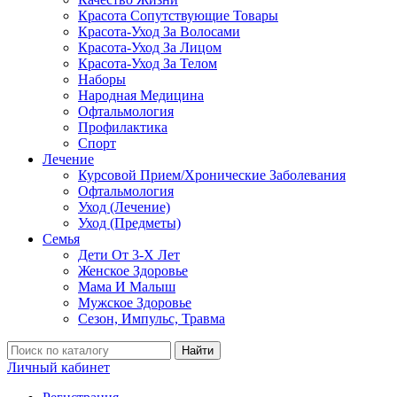
Красота Сопутствующие Товары
Красота-Уход За Волосами
Красота-Уход За Лицом
Красота-Уход За Телом
Наборы
Народная Медицина
Офтальмология
Профилактика
Спорт
Лечение
Курсовой Прием/Хронические Заболевания
Офтальмология
Уход (Лечение)
Уход (Предметы)
Семья
Дети От 3-Х Лет
Женское Здоровье
Мама И Малыш
Мужское Здоровье
Сезон, Импульс, Травма
Найти
Личный кабинет