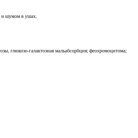
 и шумом в ушах.
озы, глюкозо-галактозная мальабсорбция; феохромоцитома;