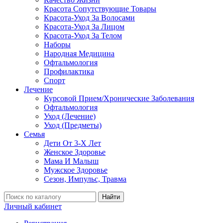
Красота Сопутствующие Товары
Красота-Уход За Волосами
Красота-Уход За Лицом
Красота-Уход За Телом
Наборы
Народная Медицина
Офтальмология
Профилактика
Спорт
Лечение
Курсовой Прием/Хронические Заболевания
Офтальмология
Уход (Лечение)
Уход (Предметы)
Семья
Дети От 3-Х Лет
Женское Здоровье
Мама И Малыш
Мужское Здоровье
Сезон, Импульс, Травма
Найти
Личный кабинет