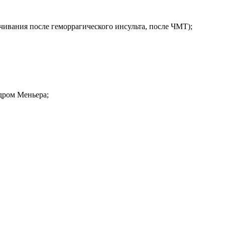
ечивания после геморрагического инсульта, после ЧМТ);
дром Меньера;