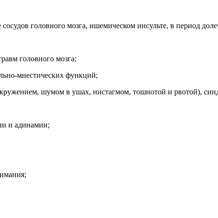
е сосудов головного мозга, ишемическом инсульте, в период дол
травм головного мозга;
льно-мнестических функций;
кружением, шумом в ушах, нистагмом, тошнотой и рвотой), син
ии и адинамии;
имания;