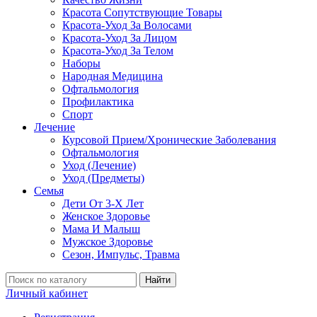
Красота Сопутствующие Товары
Красота-Уход За Волосами
Красота-Уход За Лицом
Красота-Уход За Телом
Наборы
Народная Медицина
Офтальмология
Профилактика
Спорт
Лечение
Курсовой Прием/Хронические Заболевания
Офтальмология
Уход (Лечение)
Уход (Предметы)
Семья
Дети От 3-Х Лет
Женское Здоровье
Мама И Малыш
Мужское Здоровье
Сезон, Импульс, Травма
Найти
Личный кабинет