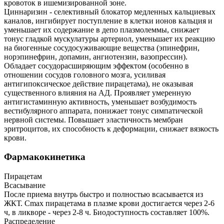
кровоток в ишемизированной зоне.
Циннаризин - селективный блокатор медленных кальциевых
каналов, ингибирует поступление в клетки ионов кальция и
уменьшает их содержание в депо плазмолеммы, снижает
тонус гладкой мускулатуры артериол, уменьшает их реакцию
на биогенные сосудосуживающие вещества (эпинефрин,
норэпинефрин, допамин, ангиотензин, вазопрессин).
Обладает сосудорасширяющим эффектом (особенно в
отношении сосудов головного мозга, усиливая
антигипоксическое действие пирацетама), не оказывая
существенного влияния на АД. Проявляет умеренную
антигистаминную активность, уменьшает возбудимость
вестибулярного аппарата, понижает тонус симпатической
нервной системы. Повышает эластичность мембран
эритроцитов, их способность к деформации, снижает вязкость
крови.
Фармакокинетика
Пирацетам
Всасывание
После приема внутрь быстро и полностью всасывается из
ЖКТ. Cmax пирацетама в плазме крови достигается через 2-6
ч, в ликворе - через 2-8 ч. Биодоступность составляет 100%.
Распределение