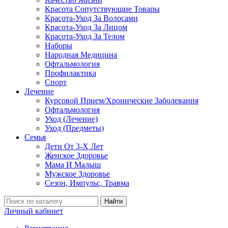
Красота Сопутствующие Товары
Красота-Уход За Волосами
Красота-Уход За Лицом
Красота-Уход За Телом
Наборы
Народная Медицина
Офтальмология
Профилактика
Спорт
Лечение
Курсовой Прием/Хронические Заболевания
Офтальмология
Уход (Лечение)
Уход (Предметы)
Семья
Дети От 3-Х Лет
Женское Здоровье
Мама И Малыш
Мужское Здоровье
Сезон, Импульс, Травма
Найти
Личный кабинет