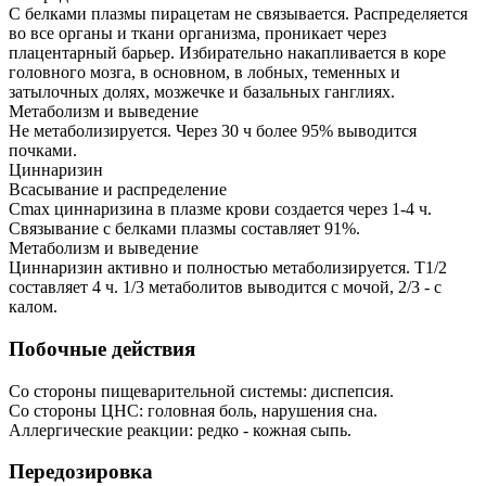
С белками плазмы пирацетам не связывается. Распределяется
во все органы и ткани организма, проникает через
плацентарный барьер. Избирательно накапливается в коре
головного мозга, в основном, в лобных, теменных и
затылочных долях, мозжечке и базальных ганглиях.
Метаболизм и выведение
Не метаболизируется. Через 30 ч более 95% выводится
почками.
Циннаризин
Всасывание и распределение
Cmax циннаризина в плазме крови создается через 1-4 ч.
Связывание с белками плазмы составляет 91%.
Метаболизм и выведение
Циннаризин активно и полностью метаболизируется. T1/2
составляет 4 ч. 1/3 метаболитов выводится с мочой, 2/3 - с
калом.
Побочные действия
Со стороны пищеварительной системы: диспепсия.
Со стороны ЦНС: головная боль, нарушения сна.
Аллергические реакции: редко - кожная сыпь.
Передозировка