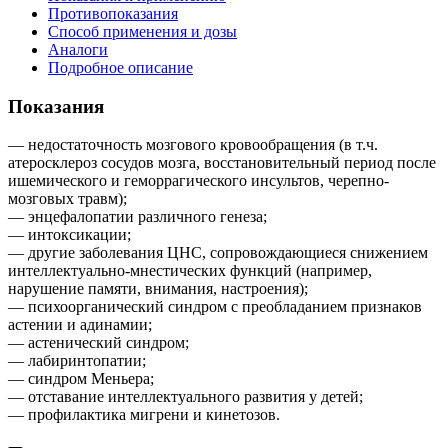
Противопоказания
Способ применения и дозы
Аналоги
Подробное описание
Показания
— недостаточность мозгового кровообращения (в т.ч.
атеросклероз сосудов мозга, восстановительный период после
ишемического и геморрагического инсультов, черепно-
мозговых травм);
— энцефалопатии различного генеза;
— интоксикации;
— другие заболевания ЦНС, сопровождающиеся снижением
интеллектуально-мнестических функций (например,
нарушение памяти, внимания, настроения);
— психоорганический синдром с преобладанием признаков
астении и адинамии;
— астенический синдром;
— лабиринтопатии;
— синдром Меньера;
— отставание интеллектуального развития у детей;
— профилактика мигрени и кинетозов.