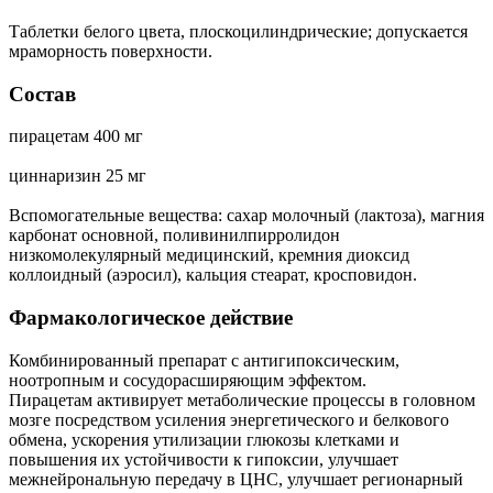
Таблетки белого цвета, плоскоцилиндрические; допускается
мраморность поверхности.
Состав
пирацетам 400 мг
циннаризин 25 мг
Вспомогательные вещества: сахар молочный (лактоза), магния
карбонат основной, поливинилпирролидон
низкомолекулярный медицинский, кремния диоксид
коллоидный (аэросил), кальция стеарат, кросповидон.
Фармакологическое действие
Комбинированный препарат с антигипоксическим,
ноотропным и сосудорасширяющим эффектом.
Пирацетам активирует метаболические процессы в головном
мозге посредством усиления энергетического и белкового
обмена, ускорения утилизации глюкозы клетками и
повышения их устойчивости к гипоксии, улучшает
межнейрональную передачу в ЦНС, улучшает регионарный