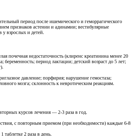
вительный период после ишемического и геморрагического
нием признаков астении и адинамии; вестибулярные
 у взрослых и детей.
лая почечная недостаточность (клиренс креатинина менее 20
; беременность; период лактации; детский возраст до 5 лет;
).
риглазное давление; порфирия; нарушение гемостаза;
ловного мозга; склонность к невротическим реакциям.
вторных курсов лечения — 2-3 раза в год.
шествия, с повторным приемом (при необходимости) каждые 6-8
таблетке 2 раза в день.