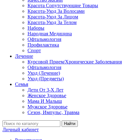
Красота Сопутствующие Товары
Красота-Уход За Волосами
Красота-Уход За Лицом
Красота-Уход За Телом
Наборы
Народная Медицина
Офтальмология
Профилактика
Спорт
Лечение
Курсовой Прием/Хронические Заболевания
Офтальмология
Уход (Лечение)
Уход (Предметы)
Семья
Дети От 3-Х Лет
Женское Здоровье
Мама И Малыш
Мужское Здоровье
Сезон, Импульс, Травма
Найти
Личный кабинет