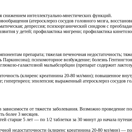
я снижением интеллектуально-мнестических функций.
овообращения (атеросклероз сосудов головного мозга, восстано
матическая; депрессия; психоорганический синдром с преоблада
звития у детей; профилактика мигрени; профилактика кинетозов
понентам препарата; тяжелая печеночная недостаточность; тяже
нь Паркинсона); психомоторное возбуждение; болезнь Гентингтона
 глюкозо-галактозной мальабсорбции (препарат содержит лактозу
аточность (клиренс креатинина 20-80 мл/мин); повышенное внут
; гипертиреоз; эпилепсия; выраженный атеросклероз сосудов го
, в зависимости от тяжести заболевания. Возможно проведение по
ть более 3 месяцев.
тей старше 5 лет — по 1/2 таблетки за 30 минут до начала путе
ой недостаточности (клиренс креатинина 20-80 мл/мин) — по 1 