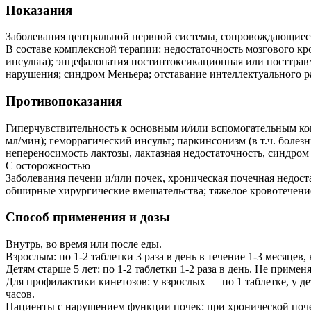
Показания
Заболевания центральной нервной системы, сопровождающиес
В составе комплексной терапии: недостаточность мозгового кр
инсульта); энцефалопатия постинтоксикационная или посттрав
нарушения; синдром Меньера; отставание интеллектуального ра
Противопоказания
Гиперчувствительность к основным и/или вспомогательным ком
мл/мин); геморрагический инсульт; паркинсонизм (в т.ч. болез
непереносимость лактозы, лактазная недостаточность, синдром
С осторожностью
Заболевания печени и/или почек, хроническая почечная недост
обширные хирургические вмешательства; тяжелое кровотечение
Способ применения и дозы
Внутрь, во время или после еды.
Взрослым: по 1-2 таблетки 3 раза в день в течение 1-3 месяцев
Детям старше 5 лет: по 1-2 таблетки 1-2 раза в день. Не применя
Для профилактики кинетозов: у взрослых — по 1 таблетке, у де
часов.
Пациенты с нарушением функции почек: при хронической почечн