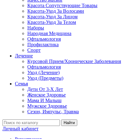
Красота Сопутствующие Товары
Красота-Уход За Волосами
Красота-Уход За Лицом
Красота-Уход За Телом
Наборы
Народная Медицина
Офтальмология
Профилактика
Спорт
Лечение
Курсовой Прием/Хронические Заболевания
Офтальмология
Уход (Лечение)
Уход (Предметы)
Семья
Дети От 3-Х Лет
Женское Здоровье
Мама И Малыш
Мужское Здоровье
Сезон, Импульс, Травма
Найти
Личный кабинет