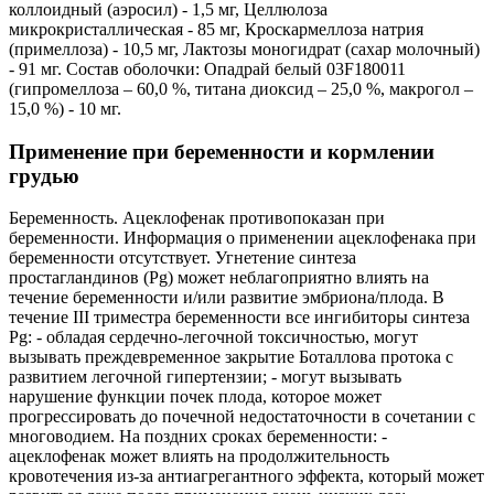
коллоидный (аэросил) - 1,5 мг, Целлюлоза
микрокристаллическая - 85 мг, Кроскармеллоза натрия
(примеллоза) - 10,5 мг, Лактозы моногидрат (сахар молочный)
- 91 мг. Состав оболочки: Опадрай белый 03F180011
(гипромеллоза – 60,0 %, титана диоксид – 25,0 %, макрогол –
15,0 %) - 10 мг.
Применение при беременности и кормлении
грудью
Беременность. Ацеклофенак противопоказан при
беременности. Информация о применении ацеклофенака при
беременности отсутствует. Угнетение синтеза
простагландинов (Pg) может неблагоприятно влиять на
течение беременности и/или развитие эмбриона/плода. В
течение III триместра беременности все ингибиторы синтеза
Pg: - обладая сердечно-легочной токсичностью, могут
вызывать преждевременное закрытие Боталлова протока с
развитием легочной гипертензии; - могут вызывать
нарушение функции почек плода, которое может
прогрессировать до почечной недостаточности в сочетании с
многоводием. На поздних сроках беременности: -
ацеклофенак может влиять на продолжительность
кровотечения из-за антиагрегантного эффекта, который может