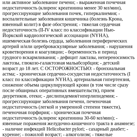
или активное заболевание печени; - выраженная почечная
недостаточность (клиренс креатинина менее 30 мл/мин),
прогрессирующие заболевания почек, гиперкалиемия; -
воспалительные заболевания кишечника (болезнь Крона,
язвенный колит) в фазе обострения; - тяжелая сердечная
недостаточность (II-IV класс по классификации Нью-
Йоркской кардиологической ассоциации (NYHA),
ишемическая болезнь сердца, заболевания периферических
артерий и/или цереброваскулярные заболевания; - нарушения
кроветворения и коагуляции; - беременность и период
грудного вскармливания; - дефицит лактазы, непереносимость
лактозы, глюкозо-галактозная мальабсорбция; - детский
возраст до 18 лет. С ОСТОРОЖНОСТЬЮ: - бронхиальная
астма; - хроническая сердечно-сосудистая недостаточность (I
класс по классификации NYHA), артериальная гипертензия,
снижение объема циркулирующей крови (в том числе сразу
после обширных оперативных вмешательств), прием
диуретиков, отеки; - дислипидемия/гиперлипидемия; -
прогрессирующие заболевания печени, печеночная
недостаточность (легкой и умеренной степени тяжести),
печеночная порфирия; - хроническая почечная
недостаточность (клиренс креатинина 30-60 мл/мин); -
язвенные поражения желудочно-кишечного тракта в анамнезе;
- наличие инфекций Helicobacter pylori; - сахарный диабет; -
курение; - пожилой возраст; - алкоголизм; - тяжелые