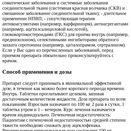
соматические заболевания и системные заболевания
соединительной ткани (системная красная волчанка (СКВ) и
смешанное заболевание соединительной ткани); - длительное
применение НПВП; - сопутствующая терапия
антикоагулянтами (например, варфаринорм), антиагрегантами
(например, ацетилсалициловой кислотой),
глюкокортикостероидами (ГКС) для приема внутрь (например,
преднизолоном), селективными ингибиторами обратного
захвата серотонина (например, циталопрамом, сертралином).
Если у Вас одно из перечисленных заболеваний, перед
приемом препарата обязательно проконсультируйтесь с
врачом.
Способ применения и дозы
Препарат следует принимать в минимальной эффективной
дозе, в течение как можно более короткого периода времени.
Внутрь. Таблетки проглатывают целиком, запивая
достаточным количеством жидкости. Доза препарата по всем
показаниям: Взрослым назначают по 100 мг 2 раза в сутки, 1
таблетка утром и 1 – вечером. Курс лечения назначается
врачом индивидуально. Печеночная недостаточность:
Пациентам с печеночной недостаточностью средней степени
тяжести необходимо снижать дозу ацеклофенака.
Рекомендуемая первоначальная доза составляет 100 мг