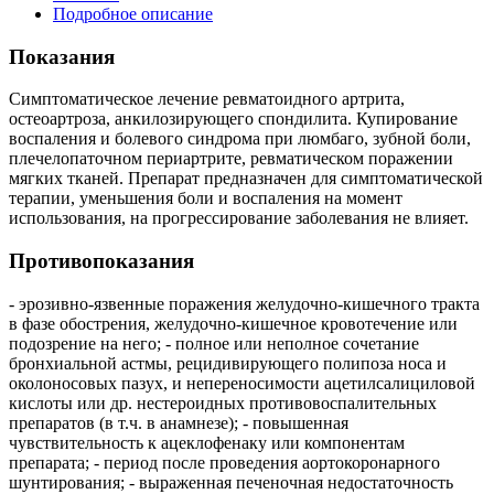
Подробное описание
Показания
Симптоматическое лечение ревматоидного артрита,
остеоартроза, анкилозирующего спондилита. Купирование
воспаления и болевого синдрома при люмбаго, зубной боли,
плечелопаточном периартрите, ревматическом поражении
мягких тканей. Препарат предназначен для симптоматической
терапии, уменьшения боли и воспаления на момент
использования, на прогрессирование заболевания не влияет.
Противопоказания
- эрозивно-язвенные поражения желудочно-кишечного тракта
в фазе обострения, желудочно-кишечное кровотечение или
подозрение на него; - полное или неполное сочетание
бронхиальной астмы, рецидивирующего полипоза носа и
околоносовых пазух, и непереносимости ацетилсалициловой
кислоты или др. нестероидных противовоспалительных
препаратов (в т.ч. в анамнезе); - повышенная
чувствительность к ацеклофенаку или компонентам
препарата; - период после проведения аортокоронарного
шунтирования; - выраженная печеночная недостаточность