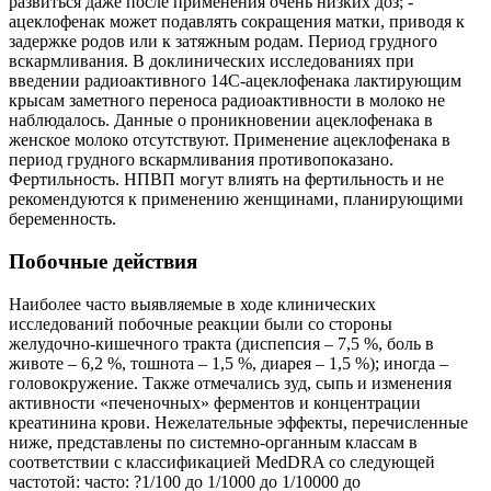
развиться даже после применения очень низких доз; -
ацеклофенак может подавлять сокращения матки, приводя к
задержке родов или к затяжным родам. Период грудного
вскармливания. В доклинических исследованиях при
введении радиоактивного 14С-ацеклофенака лактирующим
крысам заметного переноса радиоактивности в молоко не
наблюдалось. Данные о проникновении ацеклофенака в
женское молоко отсутствуют. Применение ацеклофенака в
период грудного вскармливания противопоказано.
Фертильность. НПВП могут влиять на фертильность и не
рекомендуются к применению женщинами, планирующими
беременность.
Побочные действия
Наиболее часто выявляемые в ходе клинических
исследований побочные реакции были со стороны
желудочно-кишечного тракта (диспепсия – 7,5 %, боль в
животе – 6,2 %, тошнота – 1,5 %, диарея – 1,5 %); иногда –
головокружение. Также отмечались зуд, сыпь и изменения
активности «печеночных» ферментов и концентрации
креатинина крови. Нежелательные эффекты, перечисленные
ниже, представлены по системно-органным классам в
соответствии с классификацией MedDRA со следующей
частотой: часто: ?1/100 до 1/1000 до 1/10000 до