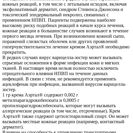
кожных реакций, в том числе с летальным исходом, включая
эксфолиативный дерматит, синдром Стивенса-Джонсона и
токсический эпидермальный некролиз, связанных с
применением НПВП. Пациенты подвержены наиболее
высокому риску подобных реакций в начале курса лечения,
кожные реакции в большинстве случаев возникают в течение
первого месяца лечения. При возникновении кожной сыпи,
поражений слизистых оболочек или других проявлений
гиперчувствительности лечение кремом Аэртал® необходимо
прекратить.
В редких случаях вирус варицелла-зостер может вызывать
серьезные осложнения в форме инфекции кожи и мягких
тканей. В настоящее время нельзя полностью исключить
отрицательного влияния НПВП на течение данных
инфекций. В связи с этим, не рекомендуется применять
ацеклофенак при инфекции, вызванной вирусом варицелла-
зостер.
1 гр крема Аэртал® содержит 0,002 г
метилпарагидрокибензоата и 0,0005 г
пропилпарагидроксибензоата, которые могут вызывать
аллергические реакции (в том числе, отсроченные). Крем
Аэртал® также содержит цетилстеариловый спирт. Он может
вызывать местные кожные реакции (например, контактный
дерматит).
Влияние на способность к управлению транспортными