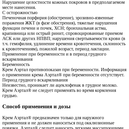
Нарушение целостности кожных покровов в предполагаемом
месте нанесения.
С осторожностью
Печеночная порфирия (обострение), эрозивно-язвенные
поражения ЖКТ (в фазе обострения), тяжелые нарушения
функции печени и почек, ХСН; бронхиальная астма,
крапивница или острый ринит, спровоцированные приемом
АСК или других НПВП; нарушения свертываемости крови (в
т.ч. гемофилия, удлинение времени кровотечения, склонность
к кровотечениям), пожилой возраст, период лактации.
Применение при беременности и в период грудного
вскармливания
Беременность
Крем Аэртал противопоказан при беременности. Информация
о применении крема Аэртал® при беременности отсутствует.
Период грудного вскармливания
Неизвестно, проникает ли ацеклофенак в грудное молоко.
Крем Аэртал® не следует применять во время кормления
грудью.
Способ применения и дозы
Крем Аэртал® предназначен только для наружного
применения и не должен наноситься под окклюзионные
повязки. Аэртал® следует наносить легкими массирующими