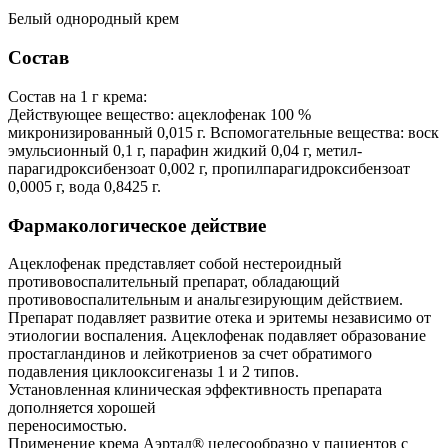
Белый однородный крем
Состав
Состав на 1 г крема:
Действующее вещество: ацеклофенак 100 %
микронизированный 0,015 г. Вспомогательные вещества: воск
эмульсионный 0,1 г, парафин жидкий 0,04 г, метил-
парагидроксибензоат 0,002 г, пропилпарагидроксибензоат
0,0005 г, вода 0,8425 г.
Фармакологическое действие
Ацеклофенак представляет собой нестероидный
противовоспалительный препарат, обладающий
противовоспалительным и анальгезирующим действием.
Препарат подавляет развитие отека и эритемы независимо от
этиологии воспаления. Ацеклофенак подавляет образование
простагландинов и лейкотриенов за счет обратимого
подавления циклооксигеназы 1 и 2 типов.
Установленная клиническая эффективность препарата
дополняется хорошей
переносимостью.
Применение крема Аэртал® целесообразно у пациентов с