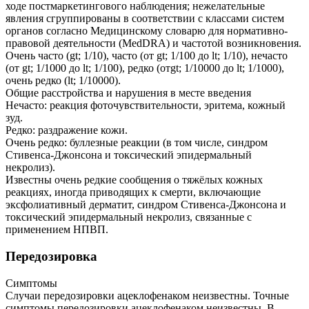
ходе постмаркетингового наблюдения; нежелательные
явления сгруппированы в соответствии с классами систем
органов согласно Медицинскому словарю для нормативно-
правовой деятельности (MedDRA) и частотой возникновения.
Очень часто (gt; 1/10), часто (от gt; 1/100 до lt; 1/10), нечасто
(от gt; 1/1000 до lt; 1/100), редко (отgt; 1/10000 до lt; 1/1000),
очень редко (lt; 1/10000).
Общие расстройства и нарушения в месте введения
Нечасто: реакция фоточувствительности, эритема, кожный
зуд.
Редко: раздражение кожи.
Очень редко: буллезные реакции (в том числе, синдром
Стивенса-Джонсона и токсический эпидермальный
некролиз).
Известны очень редкие сообщения о тяжёлых кожных
реакциях, иногда приводящих к смерти, включающие
эксфолиативный дерматит, синдром Стивенса-Джонсона и
токсический эпидермальный некролиз, связанные с
применением НПВП.
Передозировка
Симптомы
Случаи передозировки ацеклофенаком неизвестны. Точные
симптомы передозировки ацеклофенаком неизвестны. В