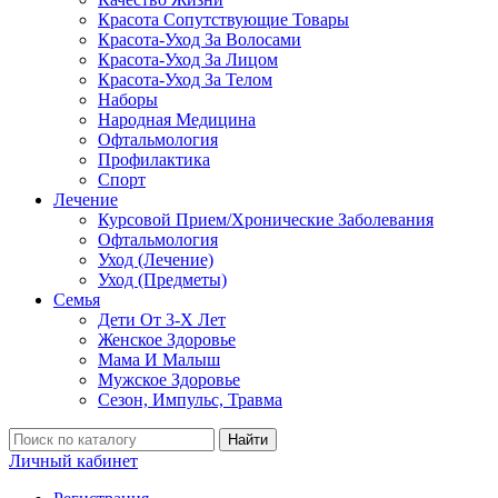
Красота Сопутствующие Товары
Красота-Уход За Волосами
Красота-Уход За Лицом
Красота-Уход За Телом
Наборы
Народная Медицина
Офтальмология
Профилактика
Спорт
Лечение
Курсовой Прием/Хронические Заболевания
Офтальмология
Уход (Лечение)
Уход (Предметы)
Семья
Дети От 3-Х Лет
Женское Здоровье
Мама И Малыш
Мужское Здоровье
Сезон, Импульс, Травма
Найти
Личный кабинет