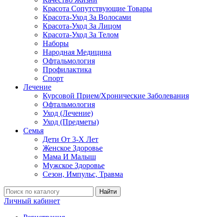
Красота Сопутствующие Товары
Красота-Уход За Волосами
Красота-Уход За Лицом
Красота-Уход За Телом
Наборы
Народная Медицина
Офтальмология
Профилактика
Спорт
Лечение
Курсовой Прием/Хронические Заболевания
Офтальмология
Уход (Лечение)
Уход (Предметы)
Семья
Дети От 3-Х Лет
Женское Здоровье
Мама И Малыш
Мужское Здоровье
Сезон, Импульс, Травма
Найти
Личный кабинет