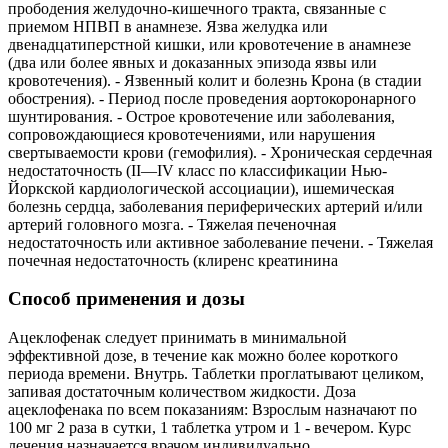
прободения желудочно-кишечного тракта, связанные с
приемом НПВП в анамнезе. Язва желудка или
двенадцатиперстной кишки, или кровотечение в анамнезе
(два или более явных и доказанных эпизода язвы или
кровотечения). - Язвенный колит и болезнь Крона (в стадии
обострения). - Период после проведения аортокоронарного
шунтирования. - Острое кровотечение или заболевания,
сопровождающиеся кровотечениями, или нарушения
свертываемости крови (гемофилия). - Хроническая сердечная
недостаточность (II—IV класс по классификации Нью-
Йоркской кардиологической ассоциации), ишемическая
болезнь сердца, заболевания периферических артерий и/или
артерий головного мозга. - Тяжелая печеночная
недостаточность или активное заболевание печени. - Тяжелая
почечная недостаточность (клиренс креатинина
Способ применения и дозы
Ацеклофенак следует принимать в минимальной
эффективной дозе, в течение как можно более короткого
периода времени. Внутрь. Таблетки проглатывают целиком,
запивая достаточным количеством жидкости. Доза
ацеклофенака по всем показаниям: Взрослым назначают по
100 мг 2 раза в сутки, 1 таблетка утром и 1 - вечером. Курс
лечения назначается врачом индивидуально.