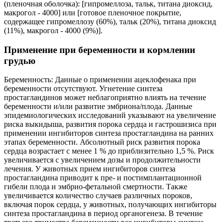
(пленочная оболочка): [гипромеллоза, тальк, титана диоксид,
макрогол - 4000] или [готовое пленочное покрытие,
содержащее гипромеллозу (60%), тальк (20%), титана диоксид
(11%), макрогол - 4000 (9%)].
Применение при беременности и кормлении
грудью
Беременность: Данные о применении ацеклофенака при
беременности отсутствуют. Угнетение синтеза
простагландинов может неблагоприятно влиять на течение
беременности и/или развитие эмбриона/плода. Данные
эпидемиологических исследований указывают на увеличение
риска выкидыша, развития порока сердца и гастрошизиса при
применении ингибиторов синтеза простагландина на ранних
этапах беременности. Абсолютный риск развития порока
сердца возрастает с менее 1 % до приблизительно 1,5 %. Риск
увеличивается с увеличением дозы и продолжительности
лечения. У животных прием ингибиторов синтеза
простагландина приводит к пре- и постимплантационной
гибели плода и эмбрио-фетальной смертности. Также
увеличивается количество случаев различных пороков,
включая порок сердца, у животных, получающих ингибиторы
синтеза простагландина в период органогенеза. В течение