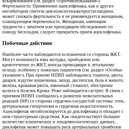
вскармливания (см. раздел «Противопоказания»).
Фертильность: Применение ацеклофенака, как и других
ингибиторов синтеза циклооксигеназы/простагландина,
может снижать фертильность и не рекомендуется женщинам,
планирующим беременность. Женщинам, имеющим
трудности с зачатием или проходящим обследование по
поводу бесплодия, следует прекратить прием ацеклофенака.
Побочные действия
Наиболее часто наблюдаются осложнения со стороны ЖКТ.
Могут возникнуть язва желудка, прободение или
кровотечение из ЖКТ, иногда приводящие к летальному
исходу, особенно у пожилых пациентов (см. раздел «Особые
указания»). При приеме НПВП наблюдались тошнота, рвота,
диарея, вздутие кишечника, запор, диспепсия, боль в животе,
мелена, кровавая рвота, язвенный стоматит, обострение
колита и болезнь Крона. Реже наблюдается гастрит. В связи с
приемом НПВП сообщалось о развитии нежелательных
реакций (HP) со стороны сердечно-сосудистой системы: отек,
артериальная гипертензия и сердечная недостаточность.
Ацеклофенак метаболизируется до диклофенака и обладает с
ним структурным сродством. Как свидетельствует большое
количество клинических и эпидемиологических данных,
диклофенак может повышать риск артериальных тромбозов