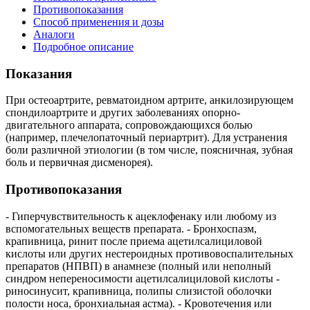
Противопоказания
Способ применения и дозы
Аналоги
Подробное описание
Показания
При остеоартрите, ревматоидном артрите, анкилозирующем
спондилоартрите и других заболеваниях опорно-
двигательного аппарата, сопровождающихся болью
(например, плечелопаточный периартрит). Для устранения
боли различной этиологии (в том числе, поясничная, зубная
боль и первичная дисменорея).
Противопоказания
- Гиперчувствительность к ацеклофенаку или любому из
вспомогательных веществ препарата. - Бронхоспазм,
крапивница, ринит после приема ацетилсалициловой
кислоты или других нестероидных противовоспалительных
препаратов (НПВП) в анамнезе (полный или неполный
синдром непереносимости ацетилсалициловой кислоты -
риносинусит, крапивница, полипы слизистой оболочки
полости носа, бронхиальная астма). - Кровотечения или