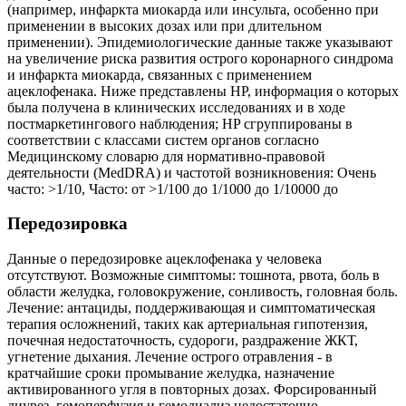
(например, инфаркта миокарда или инсульта, особенно при
применении в высоких дозах или при длительном
применении). Эпидемиологические данные также указывают
на увеличение риска развития острого коронарного синдрома
и инфаркта миокарда, связанных с применением
ацеклофенака. Ниже представлены HP, информация о которых
была получена в клинических исследованиях и в ходе
постмаркетингового наблюдения; HP сгруппированы в
соответствии с классами систем органов согласно
Медицинскому словарю для нормативно-правовой
деятельности (MedDRA) и частотой возникновения: Очень
часто: >1/10, Часто: от >1/100 до 1/1000 до 1/10000 до
Передозировка
Данные о передозировке ацеклофенака у человека
отсутствуют. Возможные симптомы: тошнота, рвота, боль в
области желудка, головокружение, сонливость, головная боль.
Лечение: антациды, поддерживающая и симптоматическая
терапия осложнений, таких как артериальная гипотензия,
почечная недостаточность, судороги, раздражение ЖКТ,
угнетение дыхания. Лечение острого отравления - в
кратчайшие сроки промывание желудка, назначение
активированного угля в повторных дозах. Форсированный
диурез, гемоперфузия и гемодиализ недостаточно