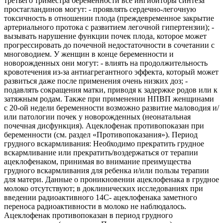
третьего триместра беременности все ингибиторы синтеза
простагландинов могут: - проявлять сердечно-легочную
токсичность в отношении плода (преждевременное закрытие
артериального протока с развитием легочной гипертензии); -
вызывать нарушение функции почек плода, которое может
прогрессировать до почечной недостаточности в сочетании с
многоводием. У женщин в конце беременности и
новорожденных они могут: - влиять на продолжительность
кровотечения из-за антиагрегантного эффекта, который может
развиться даже после применения очень низких доз; -
подавлять сокращения матки, приводя к задержке родов или к
затяжным родам. Также при применении НПВП женщинами
с 20-ой недели беременности возможно развитие маловодия и/
или патологии почек у новорожденных (неонатальная
почечная дисфункция). Ацеклофенак противопоказан при
беременности (см. раздел «Противопоказания»). Период
грудного вскармливания: Необходимо прекратить грудное
вскармливание или прекратить/воздержаться от терапии
ацеклофенаком, принимая во внимание преимущества
грудного вскармливания для ребенка и/или пользы терапии
для матери. Данные о проникновении ацеклофенака в грудное
молоко отсутствуют; в доклинических исследованиях при
введении радиоактивного 14С- ацеклофенака заметного
переноса радиоактивности в молоко не наблюдалось.
Ацеклофенак противопоказан в период грудного