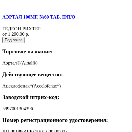
АЭРТАЛ 100МГ. №60 ТАБ. П/П/О
ГЕДЕОН РИХТЕР
от 1 290.00 р.
Под заказ
Торговое название:
Аэртал®(Airtal®)
Действующее вещество:
Ацеклофенак*(Aceclofenac*)
Заводской штрих-код:
5997001304396
Номер регистрационного удостоверения:
ЛП-001886(10/24/2012 00:00:00)