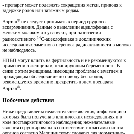
- препарат может подавлять сокращения матки, приводя к
задержке родов или затяжным родам.
®
Аэртал
не следует принимать в период грудного
вскармливания. Данные о выделении ацеклофенака с
женским молоком отсутствуют; при назначении
14
радиоактивного
С-ацеклофенака в доклинических
исследованиях заметного переноса радиоактивности в молоко
не наблюдалось.
НПВП могут влиять на фертильность и не рекомендуются к
применению женщинам, планирующим беременность. В
связи с этим женщинам, имеющим проблемы с зачатием и
проходящим обследование по поводу бесплодия,
рекомендуется временно прекратить прием препарата
®
Аэртал
.
Побочные действия
Ниже представлены нежелательные явления, информация о
которых была получена в клинических исследованиях и в
ходе постмаркетингового наблюдения; нежелательные
явления сгруппированы в соответствии с классами систем
органов согласно Медицинскому словарю для нормативно-