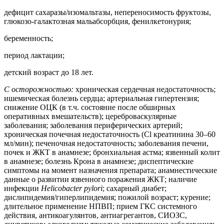
дефицит сахаразы/изомальтазы, непереносимость фруктозы,
глюкозо-галактозная мальабсорбция, фенилкетонурия;
беременность;
период лактации;
детский возраст до 18 лет.
С осторожностью:
хроническая сердечная недостаточность;
ишемическая болезнь сердца; артериальная гипертензия;
снижение ОЦК (в т.ч. состояние после обширных
оперативных вмешательств); цереброваскулярные
заболевания; заболевания периферических артерий;
хроническая почечная недостаточность (Cl креатинина 30–60
мл/мин); печеночная недостаточность; заболевания печени,
почек и ЖКТ в анамнезе; бронхиальная астма; язвенный колит
в анамнезе; болезнь Крона в анамнезе; диспептические
симптомы на момент назначения препарата; анамнестические
данные о развитии язвенного поражения ЖКТ; наличие
инфекции
Helicobacter pylori
; сахарный диабет;
дислипидемия/гиперлипидемия; пожилой возраст; курение;
длительное применение НПВП; прием ГКС системного
действия, антикоагулянтов, антиагрегантов, СИОЗС,