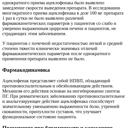
однократного приема ацеклофенака было выявлено
замедление скорости выведения препарата. В исследовании
многократного приема ацеклофенака в дозе 100 мг препарата
1 раз в сутки не было выявлено различий
фармакокинетических параметров у пациентов со слабо и
умеренно выраженным циррозом печени и пациентов, не
страдающих этим заболеванием.
У пациентов с почечной недостаточностью легкой и средней
степени тяжести клинически значимых отличий
фармакокинетических параметров после однократного
применения препарата выявлено не было.
Фармакодинамика
Ацеклофенак представляет собой НПВП, обладающий
противовоспалительным и обезболивающим действием.
Механизм его действия основан на ингибировании синтеза
ПГ. При ревматических заболеваниях противовоспалительное
и анальгезирующее действие ацеклофенака способствует
значительному уменьшению выраженности боли, утренней
скованности, припухлости суставов, что улучшает
функциональное состояние пациента.
Применение при беременности и кормлении