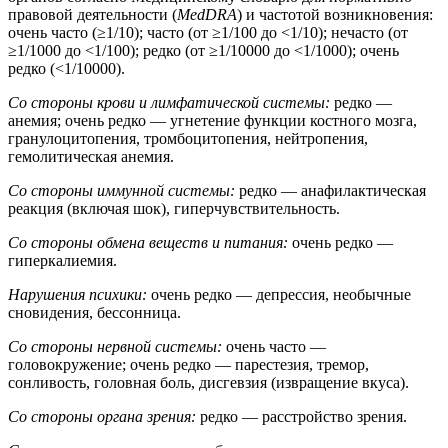
правовой деятельности (
MedDRA
) и частотой возникновения:
очень часто (≥1/10); часто (от ≥1/100 до <1/10); нечасто (от
≥1/1000 до <1/100); редко (от ≥1/10000 до <1/1000); очень
редко (<1/10000).
Со стороны крови и лимфатической системы:
редко —
анемия; очень редко — угнетение функции костного мозга,
гранулоцитопения, тромбоцитопения, нейтропения,
гемолитическая анемия.
Со стороны иммунной системы:
редко — анафилактическая
реакция (включая шок), гиперчувствительность.
Со стороны обмена веществ и питания:
очень редко —
гиперкалиемия.
Нарушения психики:
очень редко — депрессия, необычные
сновидения, бессонница.
Со стороны нервной системы:
очень часто —
головокружение; очень редко — парестезия, тремор,
сонливость, головная боль, дисгевзия (извращение вкуса).
Со стороны органа зрения:
редко — расстройство зрения.