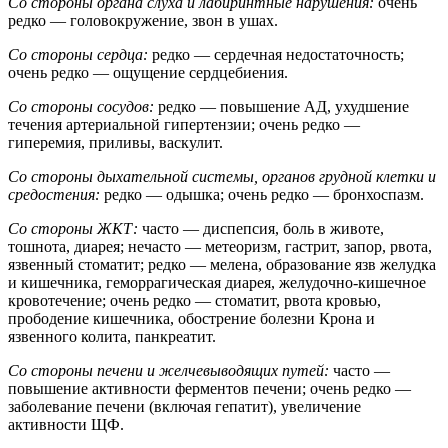
Со стороны органа слуха и лабиринтные нарушения:
очень
редко — головокружение, звон в ушах.
Со стороны сердца:
редко — сердечная недостаточность;
очень редко — ощущение сердцебиения.
Со стороны сосудов:
редко — повышение АД, ухудшение
течения артериальной гипертензии; очень редко —
гиперемия, приливы, васкулит.
Со стороны дыхательной системы, органов грудной клетки и
средостения:
редко — одышка; очень редко — бронхоспазм.
Со стороны ЖКТ:
часто — диспепсия, боль в животе,
тошнота, диарея; нечасто — метеоризм, гастрит, запор, рвота,
язвенный стоматит; редко — мелена, образование язв желудка
и кишечника, геморрагическая диарея, желудочно-кишечное
кровотечение; очень редко — стоматит, рвота кровью,
прободение кишечника, обострение болезни Крона и
язвенного колита, панкреатит.
Со стороны печени и желчевыводящих путей:
часто —
повышение активности ферментов печени; очень редко —
заболевание печени (включая гепатит), увеличение
активности ЩФ.