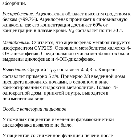
абсорбции.
Распределение.
Ацеклофенак обладает высоким сродством к
белкам (>99,7%). Ацеклофенак проникает в синовиальную
жидкость, где его концентрация достигает 60% от
концентрации в плазме крови. V
составляет почти 30 л.
d
Метаболизм.
Считается, что ацеклофенак метаболизируется
изоферментом CYP2C9. Основным метаболитом является 4-
ОН-ацеклофенак. Среди большого числа метаболитов были
выделены диклофенак и 4-ОН-диклофенак.
Выведение.
Средний T
составляет 4–4,3 ч. Клиренс
1/2
составляет примерно 5 л/ч. Примерно 2/3 введенной дозы
препарата выводится почками, в основном в виде
конъюгированных гидроксил-метаболитов. Только 1%
однократной дозы, принятой внутрь, выводится в
неизмененном виде.
Особые категории пациентов
У пожилых пациентов изменений фармакокинетики
ацеклофенака выявлено не было.
У пациентов со сниженной функцией печени после