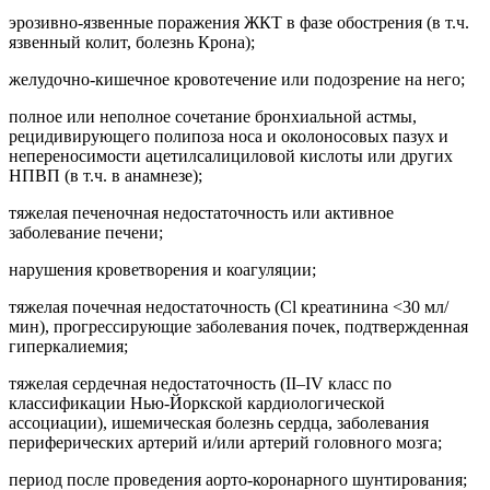
эрозивно-язвенные поражения ЖКТ в фазе обострения (в т.ч.
язвенный колит, болезнь Крона);
желудочно-кишечное кровотечение или подозрение на него;
полное или неполное сочетание бронхиальной астмы,
рецидивирующего полипоза носа и околоносовых пазух и
непереносимости ацетилсалициловой кислоты или других
НПВП (в т.ч. в анамнезе);
тяжелая печеночная недостаточность или активное
заболевание печени;
нарушения кроветворения и коагуляции;
тяжелая почечная недостаточность (Cl креатинина <30 мл/
мин), прогрессирующие заболевания почек, подтвержденная
гиперкалиемия;
тяжелая сердечная недостаточность (II–IV класс по
классификации Нью-Йоркской кардиологической
ассоциации), ишемическая болезнь сердца, заболевания
периферических артерий и/или артерий головного мозга;
период после проведения аорто-коронарного шунтирования;