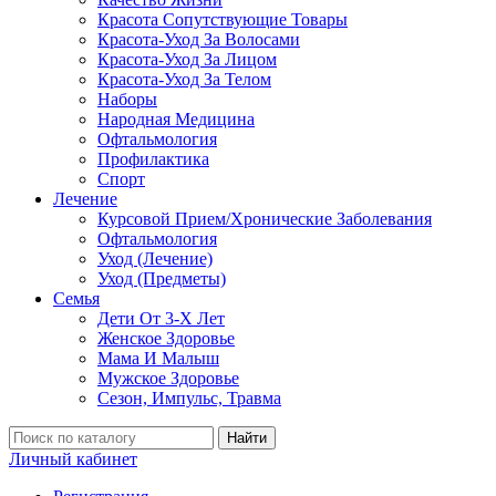
Красота Сопутствующие Товары
Красота-Уход За Волосами
Красота-Уход За Лицом
Красота-Уход За Телом
Наборы
Народная Медицина
Офтальмология
Профилактика
Спорт
Лечение
Курсовой Прием/Хронические Заболевания
Офтальмология
Уход (Лечение)
Уход (Предметы)
Семья
Дети От 3-Х Лет
Женское Здоровье
Мама И Малыш
Мужское Здоровье
Сезон, Импульс, Травма
Найти
Личный кабинет