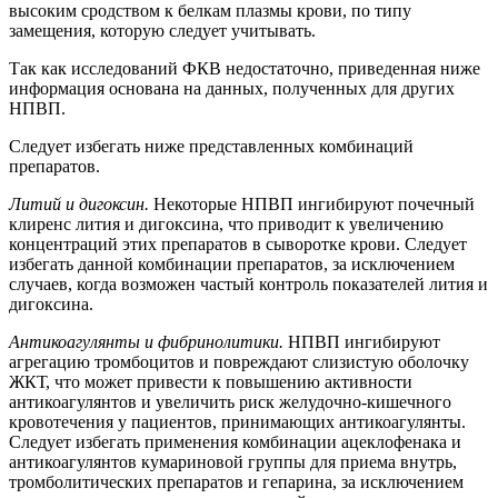
высоким сродством к белкам плазмы крови, по типу
замещения, которую следует учитывать.
Так как исследований ФКВ недостаточно, приведенная ниже
информация основана на данных, полученных для других
НПВП.
Следует избегать ниже представленных комбинаций
препаратов.
Литий и дигоксин.
Некоторые НПВП ингибируют почечный
клиренс лития и дигоксина, что приводит к увеличению
концентраций этих препаратов в сыворотке крови. Следует
избегать данной комбинации препаратов, за исключением
случаев, когда возможен частый контроль показателей лития и
дигоксина.
Антикоагулянты и фибринолитики.
НПВП ингибируют
агрегацию тромбоцитов и повреждают слизистую оболочку
ЖКТ, что может привести к повышению активности
антикоагулянтов и увеличить риск желудочно-кишечного
кровотечения у пациентов, принимающих антикоагулянты.
Следует избегать применения комбинации ацеклофенака и
антикоагулянтов кумариновой группы для приема внутрь,
тромболитических препаратов и гепарина, за исключением