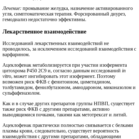
Лечение:
промывание желудка, назначение активированного
угля, симптоматическая терапия. Форсированный диурез,
гемодиализ недостаточно эффективны.
Лекарственное взаимодействие
Исследований лекарственных взаимодействий не
проводилось, за исключением исследований взаимодействия с
варфарином.
Ацеклофенак метаболизируется при участии изофермента
цитохрома P450 2C9 и, согласно данным исследований
in
vitro
, может ингибировать этот изофермент. Поэтому
возможен риск ФКВ с фенитоином, циметидином,
толбутамидом, фенилбутазоном, амиодароном, миконазолом и
сульфафеназолом.
Как и в случае других препаратов группы НПВП, существует
также риск ФКВ с другими препаратами, активно
выводящимися почками, такими как метотрексат и литий.
Ацеклофенак практически полностью связывается с белками
плазмы крови, следовательно, существует вероятность
взаимодействия с другими препаратами, обладающими