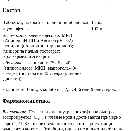
Состав
Таблетки, покрытые пленочной оболочкой
1 табл.
ацеклофенак
100 мг
вспомогательные вещества:
МКЦ
(Авицел рН 101 и Авицел рН 102);
повидон (поливинилпирролидон);
глицерила пальмитостеарат;
кроскармеллоза натрия
оболочка
— сепифилм 752 белый
(гипромеллоза, МКЦ, макрогола-40-
стеарат (полиоксил-40-стеарат), титана
диоксид)
в блистере 10 шт.; в коробке 1, 2, 3, 4, 6 или 9 блистеров.
Фармакокинетика
Всасывание.
После приема внутрь ацеклофенак быстро
абсорбируется. C
в плазме крови достигается примерно
max
через 1,25–3 ч после введения препарата. Прием пищи
замедляет скорость абсорбции, однако не влияет на степень