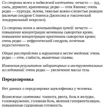
Со стороны кожи и подкожной клетчатки:
нечасто — зуд,
сыпь, дерматит, крапивница; редко — отек Квинке; очень
редко — пурпура, экзема, тяжелые кожно-слизистые реакции
(включая синдром Стивенса-Джонсона и токсический
эпидермальный некролиз).
Со стороны почек и мочевыводящих путей:
нечасто —
повышение концентрации мочевины сыворотки крови,
повышение концентрации креатинина сыворотки крови;
очень редко — нефротический синдром, почечная
недостаточность.
Общие расстройства и нарушения в месте введения:
очень
редко — отек, слабость, мышечные спазмы.
Изменения результатов лабораторных и инструментальных
исследований:
очень редко — увеличение массы тела.
Передозировка
Нет данных о передозировке ацеклофенака у человека.
Возможные симптомы:
тошнота, рвота, боль в желудке,
головокружение, головная боль, явления гипервентиляции,
повышенная судорожная готовность.