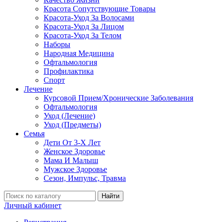
Красота Сопутствующие Товары
Красота-Уход За Волосами
Красота-Уход За Лицом
Красота-Уход За Телом
Наборы
Народная Медицина
Офтальмология
Профилактика
Спорт
Лечение
Курсовой Прием/Хронические Заболевания
Офтальмология
Уход (Лечение)
Уход (Предметы)
Семья
Дети От 3-Х Лет
Женское Здоровье
Мама И Малыш
Мужское Здоровье
Сезон, Импульс, Травма
Найти
Личный кабинет