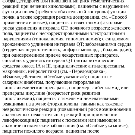
фосфатдегидрогеназы (повышенный риск гемолитических
реакций при лечении хинолонами); пациенты с нарушением
функции почек (требуется обязательный контроль функции
почек, а также коррекция режима дозирования, см. «Способ
применения и дозы»); пациенты с известными факторами
риска удлинения интервала QT: пожилого возраста; женского
пола, пациенты с нескорректированными электролитными
нарушениями (гипокалиемия, гипомагниемия); с синдромом
врожденного удлинения интервала QT; заболеваниями сердца
(сердечная недостаточность, инфаркт миокарда, брадикардия);
при одновременном приеме лекарственных препаратов,
способных удлинять интервал QT (антиаритмические
средства класса IА и III, трициклические антидепрессанты,
макролиды, нейролептики) (см. «Передозировка»,
«Взаимодействие», «Особые указания»); пациенты с
сахарным диабетом, получающие пероральные
гипогликемические препараты, например глибенкламид или
препараты инсулина (возрастает риск развития
гипогликемии); пациенты с тяжелыми нежелательными
реакциями на другие фторхинолоны, такими как тяжелые
неврологические реакции (повышенный риск возникновения
аналогичных нежелательных реакций при применении
левофлоксацина); пациенты с психозами или имеющие в
анамнезе психические заболевания (см. «Особые указания»);
пациенты пожилого возраста, пациенты после