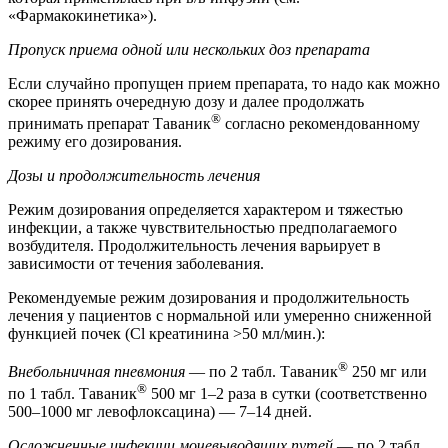
«Фармакокинетика»).
Пропуск приема одной или нескольких доз препарата
Если случайно пропущен прием препарата, то надо как можно
скорее принять очередную дозу и далее продолжать
®
принимать препарат Таваник
согласно рекомендованному
режиму его дозирования.
Дозы и продолжительность лечения
Режим дозирования определяется характером и тяжестью
инфекции, а также чувствительностью предполагаемого
возбудителя. Продолжительность лечения варьирует в
зависимости от течения заболевания.
Рекомендуемые режим дозирования и продолжительность
лечения у пациентов с нормальной или умеренно сниженной
функцией почек (Cl креатинина >50 мл/мин.):
®
Внебольничная пневмония
— по 2 табл. Таваник
250 мг или
®
по 1 табл. Таваник
500 мг 1–2 раза в сутки (соответственно
500–1000 мг левофлоксацина) — 7–14 дней.
Осложненные инфекции мочевыводящих путей
— по 2 табл.