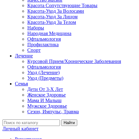
Красота Сопутствующие Товары
Красота-Уход За Волосами
Красота-Уход За Лицом
Красота-Уход За Телом
Наборы
Народная Медицина
Офтальмология
Профилактика
Спорт
Лечение
Курсовой Прием/Хронические Заболевания
Офтальмология
Уход (Лечение)
Уход (Предметы)
Семья
Дети От 3-Х Лет
Женское Здоровье
Мама И Малыш
Мужское Здоровье
Сезон, Импульс, Травма
Найти
Личный кабинет