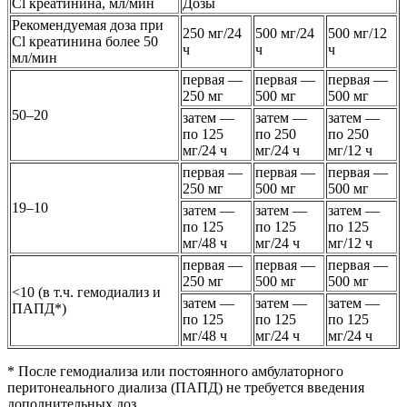
Cl креатинина, мл/мин
Дозы
Рекомендуемая доза при
250 мг/24
500 мг/24
500 мг/12
Cl креатинина более 50
ч
ч
ч
мл/мин
первая —
первая —
первая —
250 мг
500 мг
500 мг
50–20
затем —
затем —
затем —
по 125
по 250
по 250
мг/24 ч
мг/24 ч
мг/12 ч
первая —
первая —
первая —
250 мг
500 мг
500 мг
19–10
затем —
затем —
затем —
по 125
по 125
по 125
мг/48 ч
мг/24 ч
мг/12 ч
первая —
первая —
первая —
250 мг
500 мг
500 мг
<10 (в т.ч. гемодиализ и
затем —
затем —
затем —
ПАПД*)
по 125
по 125
по 125
мг/48 ч
мг/24 ч
мг/24 ч
* После гемодиализа или постоянного амбулаторного
перитонеального диализа (ПАПД) не требуется введения
дополнительных доз.