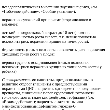
псевдопаралитическая миастения
(myasthenia gravis)
(см.
«Побочное действие», «Особые указания»);
поражения сухожилий при приеме фторхинолонов в
анамнезе;
детский и подростковый возраст до 18 лет (в связи с
незавершенностью роста скелета, т.к. нельзя полностью
исключить риск поражения хрящевых точек роста);
беременность (нельзя полностью исключить риск поражения
хрящевых точек роста у плода);
период грудного вскармливания (нельзя полностью
исключить риск поражения хрящевых точек роста костей у
ребенка).
С осторожностью:
пациенты, предрасположенные к
развитию судорог (пациенты с предшествующими
поражениями ЦНС; пациенты, одновременно получающие
препараты, снижающие порог судорожной готовности
головного мозга, такие как фенбуфен, теофиллин) (см.
«Взаимодействие»); пациенты с латентным или
манифестированным дефицитом глюкозо-6-