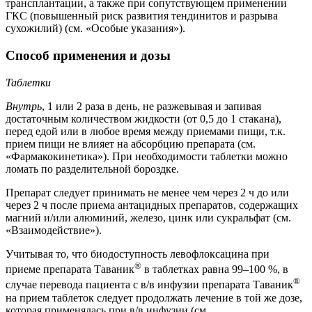
трансплантации, а также при сопутствующем применении
ГКС (повышенный риск развития тендинитов и разрыва
сухожилий) (см. «Особые указания»).
Способ применения и дозы
Таблетки
Внутрь
, 1 или 2 раза в день, не разжевывая и запивая
достаточным количеством жидкости (от 0,5 до 1 стакана),
перед едой или в любое время между приемами пищи, т.к.
прием пищи не влияет на абсорбцию препарата (см.
«Фармакокинетика»). При необходимости таблетки можно
ломать по разделительной бороздке.
Препарат следует принимать не менее чем через 2 ч до или
через 2 ч после приема антацидных препаратов, содержащих
магний и/или алюминий, железо, цинк или сукральфат (см.
«Взаимодействие»).
Учитывая то, что биодоступность левофлоксацина при
®
приеме препарата Таваник
в таблетках равна 99–100 %, в
®
случае перевода пациента с в/в инфузии препарата Таваник
на прием таблеток следует продолжать лечение в той же дозе,
которая применялась при в/в инфузии (см.