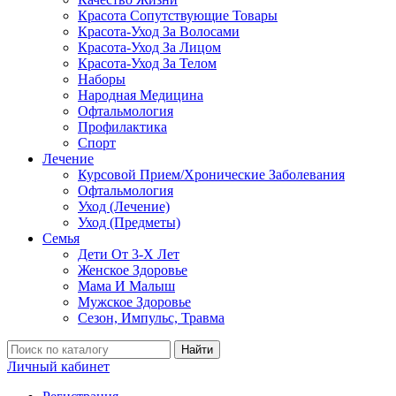
Красота Сопутствующие Товары
Красота-Уход За Волосами
Красота-Уход За Лицом
Красота-Уход За Телом
Наборы
Народная Медицина
Офтальмология
Профилактика
Спорт
Лечение
Курсовой Прием/Хронические Заболевания
Офтальмология
Уход (Лечение)
Уход (Предметы)
Семья
Дети От 3-Х Лет
Женское Здоровье
Мама И Малыш
Мужское Здоровье
Сезон, Импульс, Травма
Найти
Личный кабинет