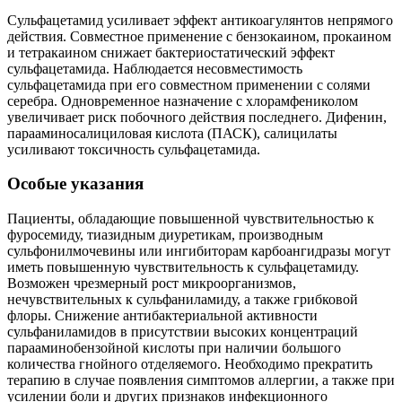
Сульфацетамид усиливает эффект антикоагулянтов непрямого
действия. Совместное применение с бензокаином, прокаином
и тетракаином снижает бактериостатический эффект
сульфацетамида. Наблюдается несовместимость
сульфацетамида при его совместном применении с солями
серебра. Одновременное назначение с хлорамфениколом
увеличивает риск побочного действия последнего. Дифенин,
парааминосалициловая кислота (ПАСК), салицилаты
усиливают токсичность сульфацетамида.
Особые указания
Пациенты, обладающие повышенной чувствительностью к
фуросемиду, тиазидным диуретикам, производным
сульфонилмочевины или ингибиторам карбоангидразы могут
иметь повышенную чувствительность к сульфацетамиду.
Возможен чрезмерный рост микроорганизмов,
нечувствительных к сульфаниламиду, а также грибковой
флоры. Снижение антибактериальной активности
сульфаниламидов в присутствии высоких концентраций
парааминобензойной кислоты при наличии большого
количества гнойного отделяемого. Необходимо прекратить
терапию в случае появления симптомов аллергии, а также при
усилении боли и других признаков инфекционного