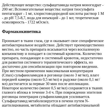
Действующее вещество: сульфацетамида натрия моногидрат -
200 мг; Вспомогательные вещества: натрия тиосульфата
пентагидрат - 1 мг, хлористоводородной кислоты раствор 1 М
- до pH 7,5-8,7, вода для инъекций - до 1 мл; теоретическая
осмолярность - 1722 мОсм/л.
Фармакокинетика
Проникает в ткани глаза, где и оказывает свое специфическое
антибактериальное воздействие. Действует преимущественно
местно, но часть препарата всасывается через воспаленную
конъюнктиву и попадает в системный кровоток. Количество
препарата, попадающее в системный кровоток, недостаточно
для развития системного терапевтического эффекта, но
достаточно для сенсибилизации при повторном введении.
При местном применении максимальная концентрация
(Сmах) сульфаниламидов в роговице (около 3 мг/мл), влаге
передней камеры (около 0,5 мг/мл) и радужке (около 0,1 мг/
мл) достигается за первые 30 мин после аппликации.
Некоторое количество (менее 0,5 мг/мл) сохраняется в тканях
глазного яблока в течение 3-4 ч. При повреждении эпителия
роговицы пенетрация сульфаниламидов усиливается.
Сульфацетамид метаболизируется в печени путем N-
ацетилирования, метаболиты обладают антибактериальной