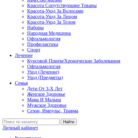
Красота Сопутствующие Товары
Красота-Уход За Волосами
Красота-Уход За Лицом
Красота-Уход За Телом
Наборы
Народная Медицина
Офтальмология
Профилактика
Спорт
Лечение
Курсовой Прием/Хронические Заболевания
Офтальмология
Уход (Лечение)
Уход (Предметы)
Семья
Дети От 3-Х Лет
Женское Здоровье
Мама И Малыш
Мужское Здоровье
Сезон, Импульс, Травма
Найти
Личный кабинет