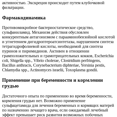
активностью. Экскреция происходит путем клубочковой
фильтрации.
Фармакодинамика
Противомикробное бактериостатическое средство,
сульфаниламид. Механизм действия обусловлен
конкурентным антагонизмом с парааминобензойной кислотой
и угнетением дигидроптероатсинтетазы, нарушением синтеза
тетрагидрофолиевой кислоты, необходимой для синтеза
пуринов и пиримидинов. Активен в отношении
грамположительных и грамотрицательных кокков, Escherichia
coli, Shigella spp., Vibrio cholerae, Clostridium perfringens,
Bacillus anthracis, Corynebacterium diphteriae, Yersinia pestis,
Chlamydia spp., Actinomyces israelii, Toxoplasma gondii.
Применение при беременности и кормлении
грудью
Достаточного опыта по применению во время беременности,
кормления грудью нет. Возможно применение
сульфацетамида для лечения беременных и кормящих матерей
по назначению лечащего врача, если ожидаемый лечебный
эффект превышает риск развития возможных побочных