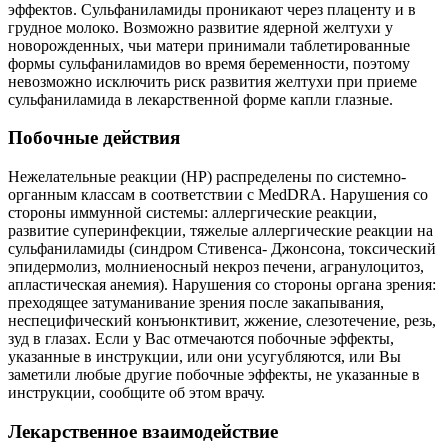
эффектов. Сульфаниламиды проникают через плаценту и в
грудное молоко. Возможно развитие ядерной желтухи у
новорожденных, чьи матери принимали таблетированные
формы сульфаниламидов во время беременности, поэтому
невозможно исключить риск развития желтухи при приеме
сульфаниламида в лекарственной форме капли глазные.
Побочные действия
Нежелательные реакции (HP) распределены по системно-
органным классам в соответствии с MedDRA. Нарушения со
стороны иммунной системы: аллергические реакции,
развитие суперинфекции, тяжелые аллергические реакции на
сульфаниламиды (синдром Стивенса- Джонсона, токсический
эпидермолиз, молниеносный некроз печени, агранулоцитоз,
апластическая анемия). Нарушения со стороны органа зрения:
преходящее затуманивание зрения после закапывания,
неспецифический конъюнктивит, жжение, слезотечение, резь,
зуд в глазах. Если у Вас отмечаются побочные эффекты,
указанные в инструкции, или они усугубляются, или Вы
заметили любые другие побочные эффекты, не указанные в
инструкции, сообщите об этом врачу.
Лекарственное взаимодействие