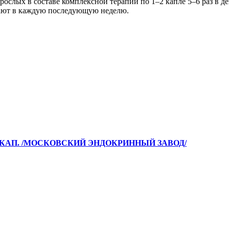
ослых в составе комплексной терапии по 1–2 капле 5–6 раз в де
шают в каждую последующую неделю.
./КАП. /МОСКОВСКИЙ ЭНДОКРИННЫЙ ЗАВОД/