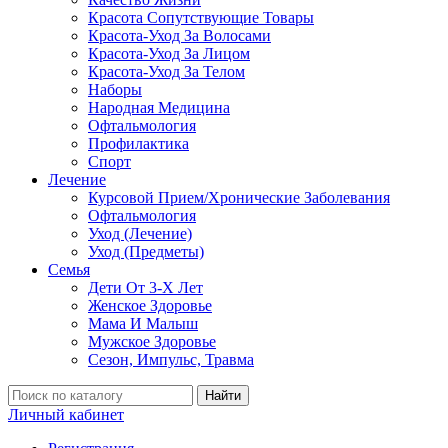
Красота Сопутствующие Товары
Красота-Уход За Волосами
Красота-Уход За Лицом
Красота-Уход За Телом
Наборы
Народная Медицина
Офтальмология
Профилактика
Спорт
Лечение
Курсовой Прием/Хронические Заболевания
Офтальмология
Уход (Лечение)
Уход (Предметы)
Семья
Дети От 3-Х Лет
Женское Здоровье
Мама И Малыш
Мужское Здоровье
Сезон, Импульс, Травма
Найти
Личный кабинет