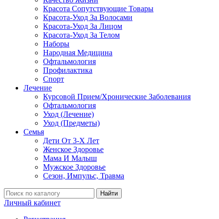
Красота Сопутствующие Товары
Красота-Уход За Волосами
Красота-Уход За Лицом
Красота-Уход За Телом
Наборы
Народная Медицина
Офтальмология
Профилактика
Спорт
Лечение
Курсовой Прием/Хронические Заболевания
Офтальмология
Уход (Лечение)
Уход (Предметы)
Семья
Дети От 3-Х Лет
Женское Здоровье
Мама И Малыш
Мужское Здоровье
Сезон, Импульс, Травма
Найти
Личный кабинет