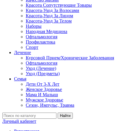
Красота Сопутствующие Товары
Красота-Уход За Волосами
Красота-Уход За Лицом
Красота-Уход За Телом
Наборы
Народная Медицина
Офтальмология
Профилактика
Спорт
Лечение
Курсовой Прием/Хронические Заболевания
Офтальмология
Уход (Лечение)
Уход (Предметы)
Семья
Дети От 3-Х Лет
Женское Здоровье
Мама И Малыш
Мужское Здоровье
Сезон, Импульс, Травма
Найти
Личный кабинет