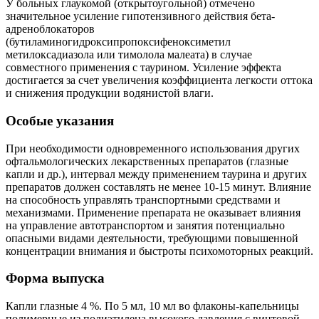
У больных глаукомой (открытоугольной) отмечено
значительное усиление гипотензивного действия бета-
адреноблокаторов
(бутиламиногидроксипропоксифеноксиметил
метилоксадиазола или тимолола малеата) в случае
совместного применения с таурином. Усиление эффекта
достигается за счет увеличения коэффициента легкости оттока
и снижения продукции водянистой влаги.
Особые указания
При необходимости одновременного использования других
офтальмологических лекарственных препаратов (глазные
капли и др.), интервал между применением таурина и других
препаратов должен составлять не менее 10-15 минут. Влияние
на способность управлять транспортными средствами и
механизмами. Применение препарата не оказывает влияния
на управление автотранспортом и занятия потенциально
опасными видами деятельности, требующими повышенной
концентрации внимания и быстроты психомоторных реакций.
Форма выпуска
Капли глазные 4 %. По 5 мл, 10 мл во флаконы-капельницы
полимерные из полиэтилена высокого давления с винтовой