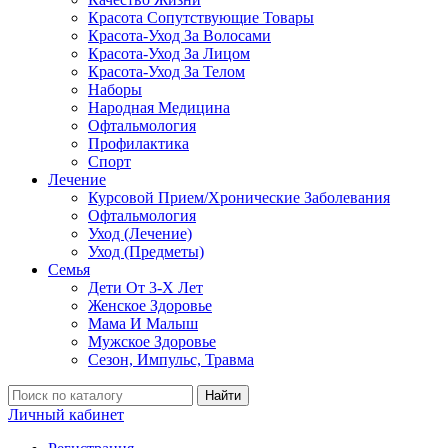
Красота Сопутствующие Товары
Красота-Уход За Волосами
Красота-Уход За Лицом
Красота-Уход За Телом
Наборы
Народная Медицина
Офтальмология
Профилактика
Спорт
Лечение
Курсовой Прием/Хронические Заболевания
Офтальмология
Уход (Лечение)
Уход (Предметы)
Семья
Дети От 3-Х Лет
Женское Здоровье
Мама И Малыш
Мужское Здоровье
Сезон, Импульс, Травма
Найти
Личный кабинет