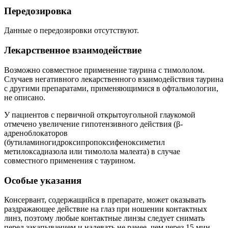
Передозировка
Данные о передозировки отсутствуют.
Лекарственное взаимодействие
Возможно совместное применение таурина с тимололом.
Случаев негативного лекарственного взаимодействия таурина
с другими препаратами, применяющимися в офтальмологии,
не описано.
У пациентов с первичной открытоугольной глаукомой
отмечено увеличение гипотензивного действия (β-
адреноблокаторов
(бутиламиногидроксипропоксифеноксиметил
метилоксадиазола или тимолола малеата) в случае
совместного применения с таурином.
Особые указания
Консервант, содержащийся в препарате, может оказывать
раздражающее действие на глаз при ношении контактных
линз, поэтому любые контактные линзы следует снимать
перед закапыванием и надевать не ранее, чем через 15 мин