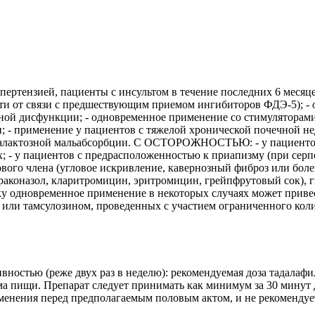
ипертензией, пациенты с инсультом в течение последних 6 месяце
ти от связи с предшествующим приемом ингибиторов ФДЭ-5); - 
ой дисфункции; - одновременное применение со стимуляторами 
 - применение у пациентов с тяжелой хронической почечной нед
огалактозной мальабсорбции. С ОСТОРОЖНОСТЬЮ: - у пациентов
х; - у пациентов с предрасположенностью к приапизму (при се
вого члена (угловое искривление, кавернозный фиброз или бол
раконазол, кларитромицин, эритромицин, грейпфрутовый сок), 
ку одновременное применение в некоторых случаях может приве
 или тамсулозином, проведенных с участием ограниченного коли
вностью (реже двух раз в неделю): рекомендуемая доза тадалафи
а пищи. Препарат следует принимать как минимум за 30 минут 
рименения перед предполагаемым половым актом, и не рекоменду