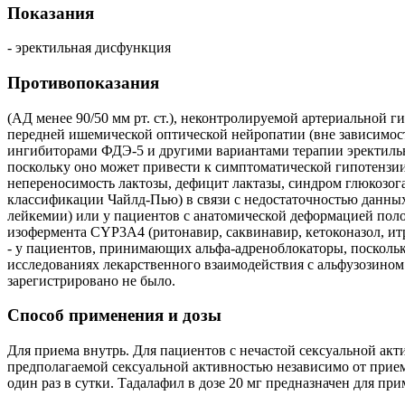
Показания
- эректильная дисфункция
Противопоказания
(АД менее 90/50 мм рт. ст.), неконтролируемой артериальной г
передней ишемической оптической нейропатии (вне зависимос
ингибиторами ФДЭ-5 и другими вариантами терапии эректильн
поскольку оно может привести к симптоматической гипотензии;
непереносимость лактозы, дефицит лактазы, синдром глюкоз
классификации Чайлд-Пью) в связи с недостаточностью данны
лейкемии) или у пациентов с анатомической деформацией поло
изофермента CYP3А4 (ритонавир, саквинавир, кетоконазол, ит
- у пациентов, принимающих альфа-адреноблокаторы, посколь
исследованиях лекарственного взаимодействия с альфузозином
зарегистрировано не было.
Способ применения и дозы
Для приема внутрь. Для пациентов с нечастой сексуальной акти
предполагаемой сексуальной активностью независимо от прием
один раз в сутки. Тадалафил в дозе 20 мг предназначен для п