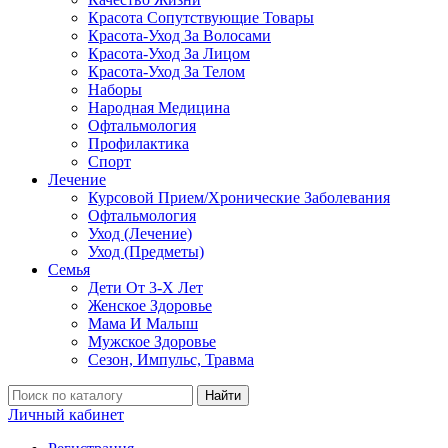
Красота Сопутствующие Товары
Красота-Уход За Волосами
Красота-Уход За Лицом
Красота-Уход За Телом
Наборы
Народная Медицина
Офтальмология
Профилактика
Спорт
Лечение
Курсовой Прием/Хронические Заболевания
Офтальмология
Уход (Лечение)
Уход (Предметы)
Семья
Дети От 3-Х Лет
Женское Здоровье
Мама И Малыш
Мужское Здоровье
Сезон, Импульс, Травма
Найти
Личный кабинет