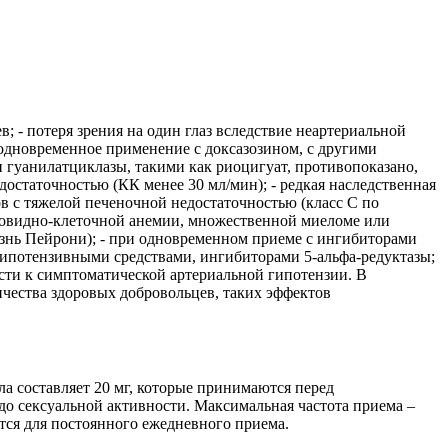
в; - потеря зрения на один глаз вследствие неартериальной
одновременное применение с доксазозином, с другими
гуанилатциклазы, такими как риоцигуат, противопоказано,
остаточностью (КК менее 30 мл/мин); - редкая наследственная
 с тяжелой печеночной недостаточностью (класс С по
рповидно-клеточной анемии, множественной миеломе или
езнь Пейрони); - при одновременном приеме с ингибиторами
гипотензивными средствами, ингибиторами 5-альфа-редуктазы;
сти к симптоматической артериальной гипотензии. В
чества здоровых добровольцев, таких эффектов
ла составляет 20 мг, которые принимаются перед
до сексуальной активности. Максимальная частота приема –
ется для постоянного ежедневного приема.