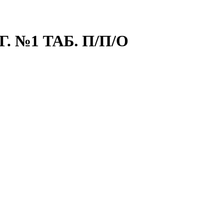
 №1 ТАБ. П/П/О