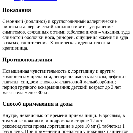
Показания
Сезонный (поллиноз) и круглогодичный аллергические
риниты и аллергический конъюнктивит – устранение
симптомов, связанных с этими заболеваниями – чихания, зуда
слизистой оболочки носа, ринореи, ощущения жжения и зуда
в глазах, слезотечения. Хроническая идеопатическая
крапивница.
Противопоказания
Повышенная чувствительность к лоратадину и другим
компонентам препарата; непереносимость лактозы, дефицит
лактазы, синдром глюкозо-галактозной мальабсорбции;
период грудного вскармливания; детский возраст до 3 лет
масса тела менее 30 кг.
Способ применения и дозы
Внутрь, независимо от времени приема пищи. В зрослым, в
том числе пожилым, и подросткам старше 12 лет
рекомендуется прием лоратадина в дозе 10 мг (1 таблетка) 1
раз в день. При применении препарата у пожилых пациентов