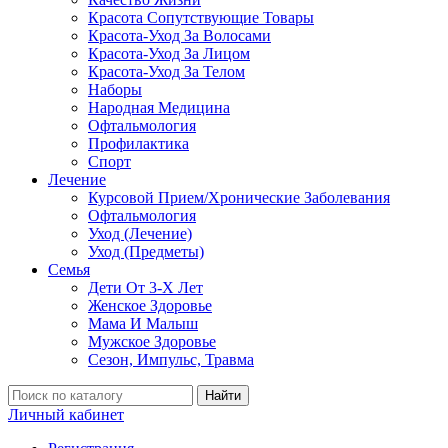
Красота Сопутствующие Товары
Красота-Уход За Волосами
Красота-Уход За Лицом
Красота-Уход За Телом
Наборы
Народная Медицина
Офтальмология
Профилактика
Спорт
Лечение
Курсовой Прием/Хронические Заболевания
Офтальмология
Уход (Лечение)
Уход (Предметы)
Семья
Дети От 3-Х Лет
Женское Здоровье
Мама И Малыш
Мужское Здоровье
Сезон, Импульс, Травма
Найти
Личный кабинет