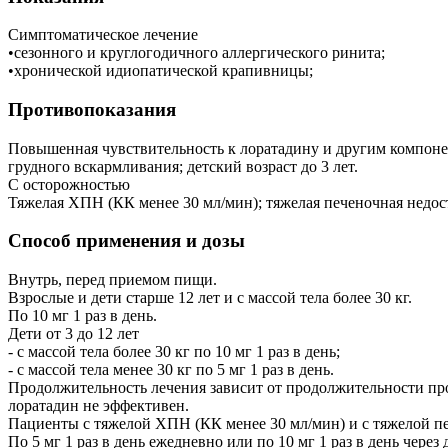
Симптоматическое лечение
•сезонного и круглогодичного аллергического ринита;
•хронической идиопатической крапивницы;
Противопоказания
Повышенная чувствительность к лоратадину и другим компонен
грудного вскармливания; детский возраст до 3 лет.
С осторожностью
Тяжелая ХПН (КК менее 30 мл/мин); тяжелая печеночная недос
Способ применения и дозы
Внутрь, перед приемом пищи.
Взрослые и дети старше 12 лет и с массой тела более 30 кг.
По 10 мг 1 раз в день.
Дети от 3 до 12 лет
- с массой тела более 30 кг по 10 мг 1 раз в день;
- с массой тела менее 30 кг по 5 мг 1 раз в день.
Продолжительность лечения зависит от продолжительности проя
лоратадин не эффективен.
Пациенты с тяжелой ХПН (КК менее 30 мл/мин) и с тяжелой п
По 5 мг 1 раз в день ежедневно или по 10 мг 1 раз в день через 