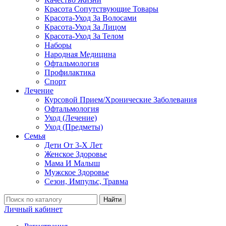
Красота Сопутствующие Товары
Красота-Уход За Волосами
Красота-Уход За Лицом
Красота-Уход За Телом
Наборы
Народная Медицина
Офтальмология
Профилактика
Спорт
Лечение
Курсовой Прием/Хронические Заболевания
Офтальмология
Уход (Лечение)
Уход (Предметы)
Семья
Дети От 3-Х Лет
Женское Здоровье
Мама И Малыш
Мужское Здоровье
Сезон, Импульс, Травма
Найти
Личный кабинет