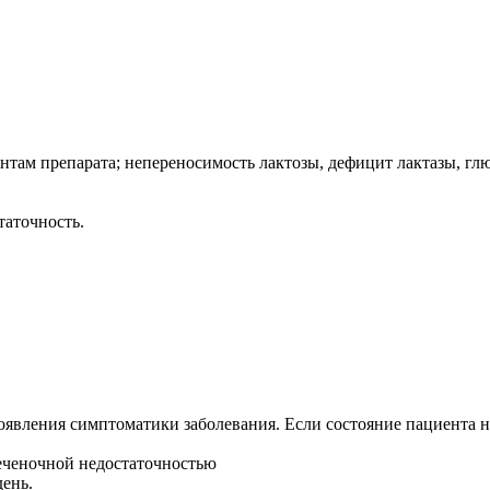
там препарата; непереносимость лактозы, дефицит лактазы, глю
таточность.
вления симптоматики заболевания. Если состояние пациента не 
еченочной недостаточностью
день.