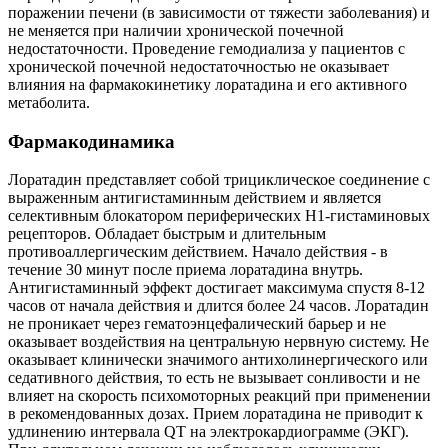
поражении печени (в зависимости от тяжести заболевания) и
не меняется при наличии хронической почечной
недостаточности. Проведение гемодиализа у пациентов с
хронической почечной недостаточностью не оказывает
влияния на фармакокинетику лоратадина и его активного
метаболита.
Фармакодинамика
Лоратадин представляет собой трициклическое соединение с
выраженным антигистаминным действием и является
селективным блокатором периферических H1-гистаминовых
рецепторов. Обладает быстрым и длительным
противоаллергическим действием. Начало действия - в
течение 30 минут после приема лоратадина внутрь.
Антигистаминный эффект достигает максимума спустя 8-12
часов от начала действия и длится более 24 часов. Лоратадин
не проникает через гематоэнцефалический барьер и не
оказывает воздействия на центральную нервную систему. Не
оказывает клинически значимого антихолинергического или
седативного действия, то есть не вызывает сонливости и не
влияет на скорость психомоторных реакций при применении
в рекомендованных дозах. Прием лоратадина не приводит к
удлинению интервала QT на электрокардиограмме (ЭКГ).