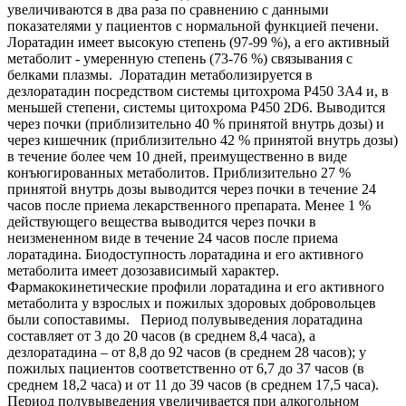
увеличиваются в два раза по сравнению с данными
показателями у пациентов с нормальной функцией печени.
Лоратадин имеет высокую степень (97-99 %), а его активный
метаболит - умеренную степень (73-76 %) связывания с
белками плазмы. Лоратадин метаболизируется в
дезлоратадин посредством системы цитохрома Р450 3А4 и, в
меньшей степени, системы цитохрома Р450 2D6. Выводится
через почки (приблизительно 40 % принятой внутрь дозы) и
через кишечник (приблизительно 42 % принятой внутрь дозы)
в течение более чем 10 дней, преимущественно в виде
конъюгированных метаболитов. Приблизительно 27 %
принятой внутрь дозы выводится через почки в течение 24
часов после приема лекарственного препарата. Менее 1 %
действующего вещества выводится через почки в
неизмененном виде в течение 24 часов после приема
лоратадина. Биодоступность лоратадина и его активного
метаболита имеет дозозависимый характер.
Фармакокинетические профили лоратадина и его активного
метаболита у взрослых и пожилых здоровых добровольцев
были сопоставимы. Период полувыведения лоратадина
составляет от 3 до 20 часов (в среднем 8,4 часа), а
дезлоратадина – от 8,8 до 92 часов (в среднем 28 часов); у
пожилых пациентов соответственно от 6,7 до 37 часов (в
среднем 18,2 часа) и от 11 до 39 часов (в среднем 17,5 часа).
Период полувыведения увеличивается при алкогольном