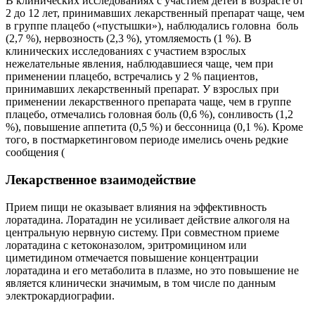
В клинических исследованиях с участием детей в возрасте от
2 до 12 лет, принимавших лекарственный препарат чаще, чем
в группе плацебо («пустышки»), наблюдались головна боль
(2,7 %), нервозность (2,3 %), утомляемость (1 %). В
клинических исследованиях с участием взрослых
нежелательные явления, наблюдавшиеся чаще, чем при
применении плацебо, встречались у 2 % пациентов,
принимавших лекарственный препарат. У взрослых при
применении лекарственного препарата чаще, чем в группе
плацебо, отмечались головная боль (0,6 %), сонливость (1,2
%), повышение аппетита (0,5 %) и бессонница (0,1 %). Кроме
того, в постмаркетинговом периоде имелись очень редкие
сообщения (
Лекарственное взаимодействие
Прием пищи не оказывает влияния на эффективность
лоратадина. Лоратадин не усиливает действие алкоголя на
центральную нервную систему. При совместном приеме
лоратадина с кетоконазолом, эритромицином или
циметидином отмечается повышение концентрации
лоратадина и его метаболита в плазме, но это повышение не
является клинически значимым, в том числе по данным
электрокардиографии.