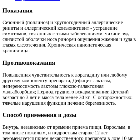
Показания
Сезонный (поллиноз) и круглогодичный аллергические
риниты и аллергический конъюнктивит - устранение
симптомов, связанных с этими заболеваниями чихани зуда
слизистой оболочки носа ринореи ощущения жжения и зуда в
глазах слезотечения. Хроническая идиопатическая
крапивница.
Противопоказания
Повышенная чувствительность к лоратадину или любому
другому компоненту препарата; Дефицит лактазы,
непереносимость лактозы глюкозо-галактозная
мальабсорбция; Период грудного вскармливания; Детский
возраст до 3 лет и масса тела менее 30 кг. С осторожностью:
тяжелые нарушения функции печени; беременность.
Способ применения и дозы
Внутрь, независимо от времени приема пищи. Взрослым, в
том числе пожилым, и подросткам старше 12 лет
рекомендуется прием лекарственного препарата в дозе 10 мг