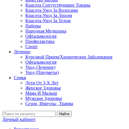
Красота Сопутствующие Товары
Красота-Уход За Волосами
Красота-Уход За Лицом
Красота-Уход За Телом
Наборы
Народная Медицина
Офтальмология
Профилактика
Спорт
Лечение
Курсовой Прием/Хронические Заболевания
Офтальмология
Уход (Лечение)
Уход (Предметы)
Семья
Дети От 3-Х Лет
Женское Здоровье
Мама И Малыш
Мужское Здоровье
Сезон, Импульс, Травма
Найти
Личный кабинет