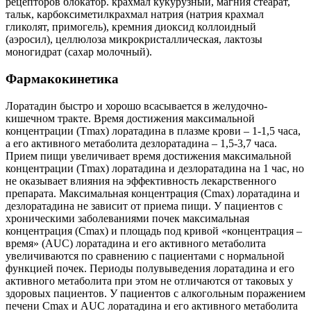
рецепторов блокатор. крахмал кукурузный, магния стеарат,
тальк, карбоксиметилкрахмал натрия (натрия крахмал
гликолят, примогель), кремния диокcид коллоидный
(аэросил), целлюлоза микрокристаллическая, лактозы
моногидрат (сахар молочный).
Фармакокинетика
Лоратадин быстро и хорошо всасывается в желудочно-
кишечном тракте. Время достижения максимальной
концентрации (Тmax) лоратадина в плазме крови – 1-1,5 часа,
а его активного метаболита дезлоратадина – 1,5-3,7 часа.
Прием пищи увеличивает время достижения максимальной
концентрации (Тmax) лоратадина и дезлоратадина на 1 час, но
не оказывает влияния на эффективность лекарственного
препарата. Максимальная концентрация (Сmax) лоратадина и
дезлоратадина не зависит от приема пищи. У пациентов с
хроническими заболеваниями почек максимальная
концентрация (Сmax) и площадь под кривой «концентрация –
время» (AUC) лоратадина и его активного метаболита
увеличиваются по сравнению с пациентами с нормальной
функцией почек. Периоды полувыведения лоратадина и его
активного метаболита при этом не отличаются от таковых у
здоровых пациентов. У пациентов с алкогольным поражением
печени Сmax и AUС лоратадина и его активного метаболита