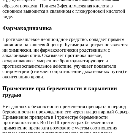
1/2
образом почками. Причем 2-фенилмасляная кислота в
основном выводится в связанном с глюкуроновой кислотой
виде.
Фармакодинамика
Противокашлевое неопиоидное средство, обладает прямым
влиянием на кашлевой центр. Бутамирата цитрат не является
ни химически, ни фармакологически родственным с
алкалоидами опия. Оказывает противокашлевое,
отхаркивающее, умеренное бронходилатирующее и
противовоспалительное действие, улучшает показатели
спирометрии (снижает сопротивление дыхательных путей) и
оксигенацию крови.
Применение при беременности и кормлении
грудью
Нет данных о безопасности применения препарата в период
беременности и прохождении его через плацентарный барьер.
Применение препарата в I триместре беременности
противопоказано. Во II и III триместрах беременности
применение препарата возможно с учетом соотношения