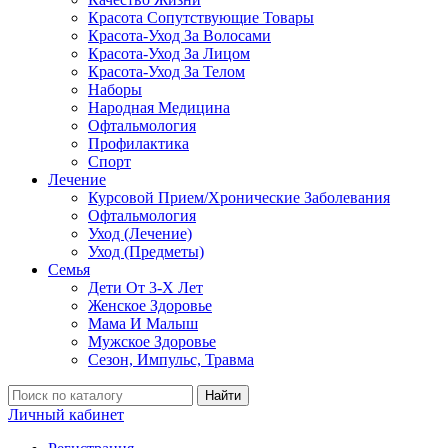
Красота Сопутствующие Товары
Красота-Уход За Волосами
Красота-Уход За Лицом
Красота-Уход За Телом
Наборы
Народная Медицина
Офтальмология
Профилактика
Спорт
Лечение
Курсовой Прием/Хронические Заболевания
Офтальмология
Уход (Лечение)
Уход (Предметы)
Семья
Дети От 3-Х Лет
Женское Здоровье
Мама И Малыш
Мужское Здоровье
Сезон, Импульс, Травма
Найти
Личный кабинет