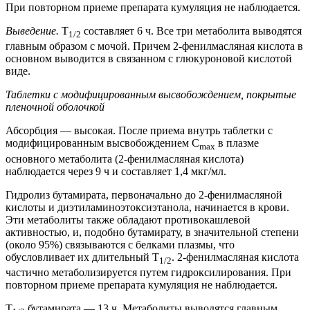
При повторном приеме препарата кумуляция не наблюдается.
Выведение.
T
составляет 6 ч. Все три метаболита выводятся
1/2
главным образом с мочой. Причем 2-фенилмасляная кислота в
основном выводится в связанном с глюкуроновой кислотой
виде.
Таблетки с модифицированным высвобождением, покрытые
пленочной оболочкой
Абсорбция — высокая. После приема внутрь таблетки с
модифицированным высвобождением C
в плазме
max
основного метаболита (2-фенилмасляная кислота)
наблюдается через 9 ч и составляет 1,4 мкг/мл.
Гидролиз бутамирата, первоначально до 2-фенилмасляной
кислоты и диэтиламиноэтоксиэтанола, начинается в крови.
Эти метаболиты также обладают противокашлевой
активностью, и, подобно бутамирату, в значительной степени
(около 95%) связываются с белками плазмы, что
обусловливает их длительный T
. 2-фенилмасляная кислота
1/2
частично метаболизируется путем гидроксилирования. При
повторном приеме препарата кумуляция не наблюдается.
T
бутамирата — 13 ч. Метаболиты выводятся главным