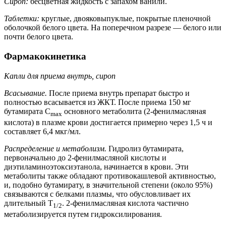
Сироп:
бесцветная жидкость с запахом ванили.
Таблетки:
круглые, двояковыпуклые, покрытые пленочной
оболочкой белого цвета. На поперечном разрезе — белого или
почти белого цвета.
Фармакокинетика
Капли для приема внутрь, сироп
Всасывание.
После приема внутрь препарат быстро и
полностью всасывается из ЖКТ. После приема 150 мг
бутамирата C
основного метаболита (2-фенилмасляная
max
кислота) в плазме крови достигается примерно через 1,5 ч и
составляет 6,4 мкг/мл.
Распределение и метаболизм.
Гидролиз бутамирата,
первоначально до 2-фенилмасляной кислоты и
диэтиламиноэтоксиэтанола, начинается в крови. Эти
метаболиты также обладают противокашлевой активностью,
и, подобно бутамирату, в значительной степени (около 95%)
связываются с белками плазмы, что обусловливает их
длительный T
. 2-фенилмасляная кислота частично
1/2
метаболизируется путем гидроксилирования.