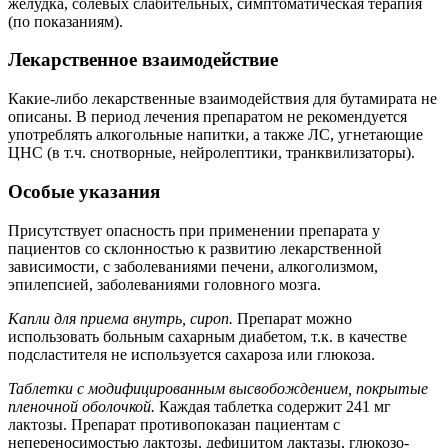
желудка, солевых слабительных, симптоматическая терапия
(по показаниям).
Лекарственное взаимодействие
Какие-либо лекарственные взаимодействия для бутамирата не
описаны. В период лечения препаратом не рекомендуется
употреблять алкогольные напитки, а также ЛС, угнетающие
ЦНС (в т.ч. снотворные, нейролептики, транквилизаторы).
Особые указания
Присутствует опасность при применении препарата у
пациентов со склонностью к развитию лекарственной
зависимости, с заболеваниями печени, алкоголизмом,
эпилепсией, заболеваниями головного мозга.
Капли для приема внутрь, сироп.
Препарат можно
использовать больным сахарным диабетом, т.к. в качестве
подсластителя не используется сахароза или глюкоза.
Таблетки с модифицированным высвобождением, покрытые
пленочной оболочкой.
Каждая таблетка содержит 241 мг
лактозы. Препарат противопоказан пациентам с
непереносимостью лактозы, дефицитом лактазы, глюкозо-