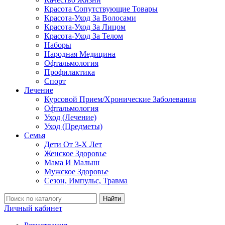
Красота Сопутствующие Товары
Красота-Уход За Волосами
Красота-Уход За Лицом
Красота-Уход За Телом
Наборы
Народная Медицина
Офтальмология
Профилактика
Спорт
Лечение
Курсовой Прием/Хронические Заболевания
Офтальмология
Уход (Лечение)
Уход (Предметы)
Семья
Дети От 3-Х Лет
Женское Здоровье
Мама И Малыш
Мужское Здоровье
Сезон, Импульс, Травма
Найти
Личный кабинет