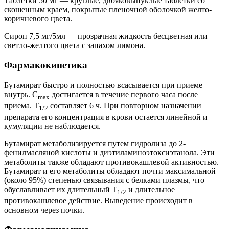
Таблетки 50 мг — круглые, двояковыпуклые таблетки со
скошенным краем, покрытые пленочной оболочкой желто-
коричневого цвета.
Сироп 7,5 мг/5мл — прозрачная жидкость бесцветная или
светло-желтого цвета с запахом лимона.
Фармакокинетика
Бутамират быстро и полностью всасывается при приеме
внутрь. C
достигается в течение первого часа после
max
приема. T
составляет 6 ч. При повторном назначении
1/2
препарата его концентрация в крови остается линейной и
кумуляции не наблюдается.
Бутамират метаболизируется путем гидролиза до 2-
фенилмасляной кислоты и диэтиламиноэтоксиэтанола. Эти
метаболиты также обладают противокашлевой активностью.
Бутамират и его метаболиты обладают почти максимальной
(около 95%) степенью связывания с белками плазмы, что
обуславливает их длительный T
и длительное
1/2
противокашлевое действие. Выведение происходит в
основном через почки.