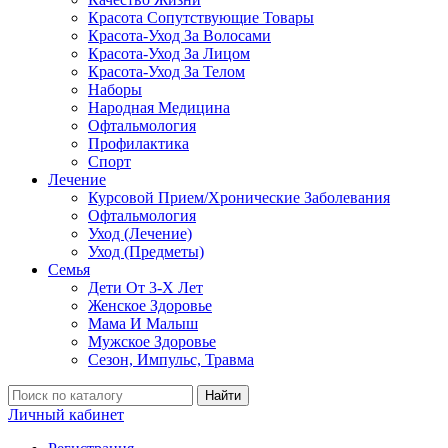
Красота Сопутствующие Товары
Красота-Уход За Волосами
Красота-Уход За Лицом
Красота-Уход За Телом
Наборы
Народная Медицина
Офтальмология
Профилактика
Спорт
Лечение
Курсовой Прием/Хронические Заболевания
Офтальмология
Уход (Лечение)
Уход (Предметы)
Семья
Дети От 3-Х Лет
Женское Здоровье
Мама И Малыш
Мужское Здоровье
Сезон, Импульс, Травма
Найти
Личный кабинет