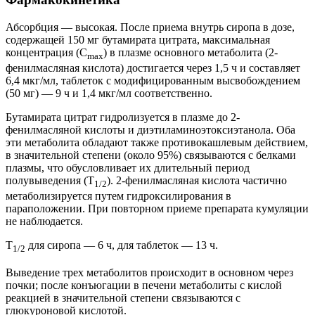
Абсорбция — высокая. После приема внутрь сиропа в дозе,
содержащей 150 мг бутамирата цитрата, максимальная
концентрация (C
) в плазме основного метаболита (2-
max
фенилмасляная кислота) достигается через 1,5 ч и составляет
6,4 мкг/мл, таблеток с модифицированным высвобождением
(50 мг) — 9 ч и 1,4 мкг/мл соответственно.
Бутамирата цитрат гидролизуется в плазме до 2-
фенилмасляной кислоты и диэтиламиноэтоксиэтанола. Оба
эти метаболита обладают также противокашлевым действием,
в значительной степени (около 95%) связываются с белками
плазмы, что обусловливает их длительный период
полувыведения (T
). 2-фенилмасляная кислота частично
1/2
метаболизируется путем гидроксилирования в
параположении. При повторном приеме препарата кумуляции
не наблюдается.
T
для сиропа — 6 ч, для таблеток — 13 ч.
1/2
Выведение трех метаболитов происходит в основном через
почки; после конъюгации в печени метаболиты с кислой
реакцией в значительной степени связываются с
глюкуроновой кислотой.