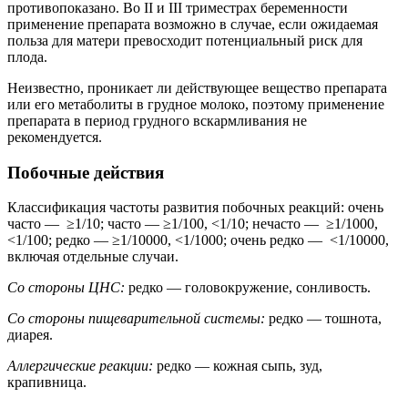
противопоказано. Во II и III триместрах беременности
применение препарата возможно в случае, если ожидаемая
польза для матери превосходит потенциальный риск для
плода.
Неизвестно, проникает ли действующее вещество препарата
или его метаболиты в грудное молоко, поэтому применение
препарата в период грудного вскармливания не
рекомендуется.
Побочные действия
Классификация частоты развития побочных реакций: очень
часто — ≥1/10; часто — ≥1/100, <1/10; нечасто — ≥1/1000,
<1/100; редко — ≥1/10000, <1/1000; очень редко — <1/10000,
включая отдельные случаи.
Со стороны ЦНС:
редко — головокружение, сонливость.
Со стороны пищеварительной системы:
редко — тошнота,
диарея.
Аллергические реакции:
редко — кожная сыпь, зуд,
крапивница.