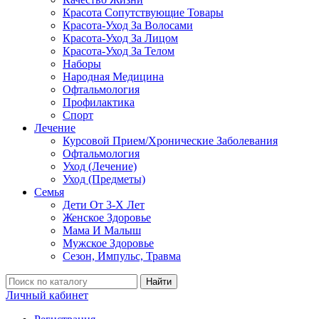
Красота Сопутствующие Товары
Красота-Уход За Волосами
Красота-Уход За Лицом
Красота-Уход За Телом
Наборы
Народная Медицина
Офтальмология
Профилактика
Спорт
Лечение
Курсовой Прием/Хронические Заболевания
Офтальмология
Уход (Лечение)
Уход (Предметы)
Семья
Дети От 3-Х Лет
Женское Здоровье
Мама И Малыш
Мужское Здоровье
Сезон, Импульс, Травма
Найти
Личный кабинет