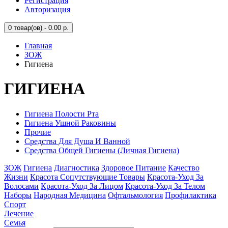
Регистрация
Авторизация
0
товар(ов) - 0.00 р.
Главная
ЗОЖ
Гигиена
ГИГИЕНА
Гигиена Полости Рта
Гигиена Ушной Раковины
Прочие
Средства Для Душа И Ванной
Средства Общей Гигиены (Личная Гигиена)
ЗОЖ
Гигиена
Диагностика
Здоровое Питание
Качество
Жизни
Красота Сопутствующие Товары
Красота-Уход За
Волосами
Красота-Уход За Лицом
Красота-Уход За Телом
Наборы
Народная Медицина
Офтальмология
Профилактика
Спорт
Лечение
Семья