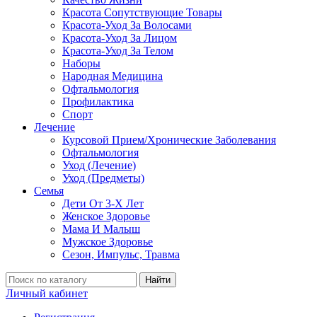
Красота Сопутствующие Товары
Красота-Уход За Волосами
Красота-Уход За Лицом
Красота-Уход За Телом
Наборы
Народная Медицина
Офтальмология
Профилактика
Спорт
Лечение
Курсовой Прием/Хронические Заболевания
Офтальмология
Уход (Лечение)
Уход (Предметы)
Семья
Дети От 3-Х Лет
Женское Здоровье
Мама И Малыш
Мужское Здоровье
Сезон, Импульс, Травма
Найти
Личный кабинет