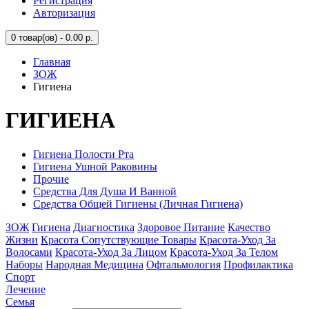
Регистрация
Авторизация
0
товар(ов) - 0.00 р.
Главная
ЗОЖ
Гигиена
ГИГИЕНА
Гигиена Полости Рта
Гигиена Ушной Раковины
Прочие
Средства Для Душа И Ванной
Средства Общей Гигиены (Личная Гигиена)
ЗОЖ
Гигиена
Диагностика
Здоровое Питание
Качество
Жизни
Красота Сопутствующие Товары
Красота-Уход За
Волосами
Красота-Уход За Лицом
Красота-Уход За Телом
Наборы
Народная Медицина
Офтальмология
Профилактика
Спорт
Лечение
Семья