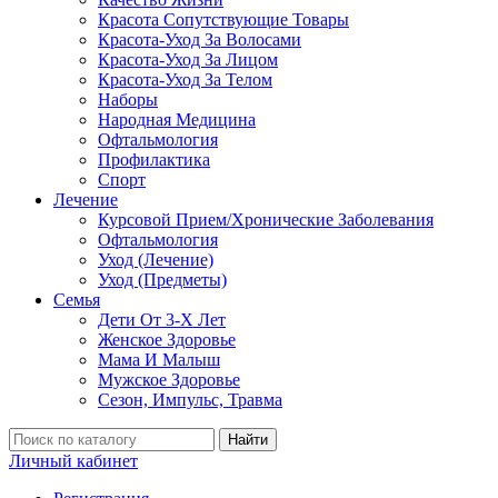
Красота Сопутствующие Товары
Красота-Уход За Волосами
Красота-Уход За Лицом
Красота-Уход За Телом
Наборы
Народная Медицина
Офтальмология
Профилактика
Спорт
Лечение
Курсовой Прием/Хронические Заболевания
Офтальмология
Уход (Лечение)
Уход (Предметы)
Семья
Дети От 3-Х Лет
Женское Здоровье
Мама И Малыш
Мужское Здоровье
Сезон, Импульс, Травма
Найти
Личный кабинет