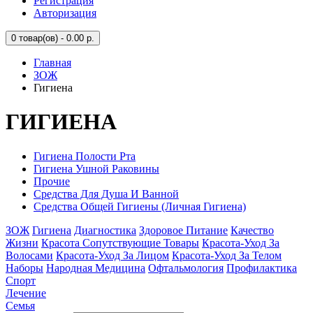
Регистрация
Авторизация
0
товар(ов) - 0.00 р.
Главная
ЗОЖ
Гигиена
ГИГИЕНА
Гигиена Полости Рта
Гигиена Ушной Раковины
Прочие
Средства Для Душа И Ванной
Средства Общей Гигиены (Личная Гигиена)
ЗОЖ
Гигиена
Диагностика
Здоровое Питание
Качество
Жизни
Красота Сопутствующие Товары
Красота-Уход За
Волосами
Красота-Уход За Лицом
Красота-Уход За Телом
Наборы
Народная Медицина
Офтальмология
Профилактика
Спорт
Лечение
Семья