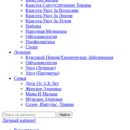
Красота Сопутствующие Товары
Красота-Уход За Волосами
Красота-Уход За Лицом
Красота-Уход За Телом
Наборы
Народная Медицина
Офтальмология
Профилактика
Спорт
Лечение
Курсовой Прием/Хронические Заболевания
Офтальмология
Уход (Лечение)
Уход (Предметы)
Семья
Дети От 3-Х Лет
Женское Здоровье
Мама И Малыш
Мужское Здоровье
Сезон, Импульс, Травма
Найти
Личный кабинет