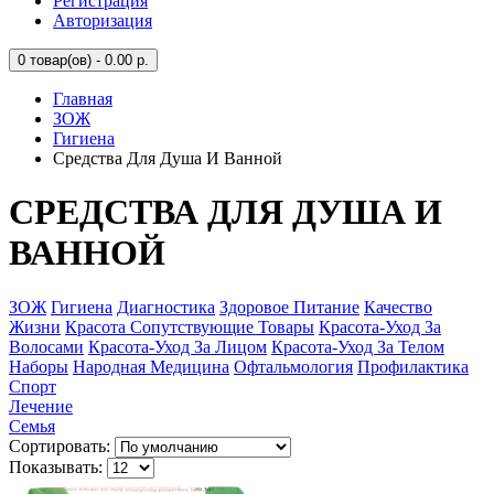
Регистрация
Авторизация
0
товар(ов) - 0.00 р.
Главная
ЗОЖ
Гигиена
Средства Для Душа И Ванной
СРЕДСТВА ДЛЯ ДУША И
ВАННОЙ
ЗОЖ
Гигиена
Диагностика
Здоровое Питание
Качество
Жизни
Красота Сопутствующие Товары
Красота-Уход За
Волосами
Красота-Уход За Лицом
Красота-Уход За Телом
Наборы
Народная Медицина
Офтальмология
Профилактика
Спорт
Лечение
Семья
Сортировать:
Показывать: