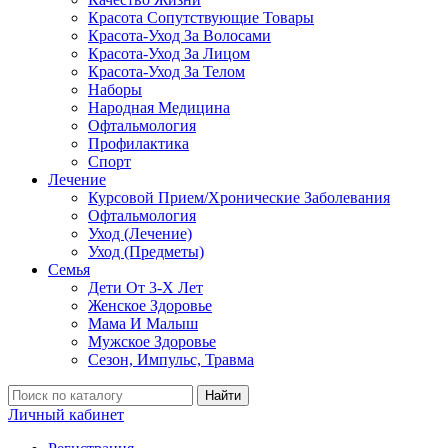
Красота Сопутствующие Товары
Красота-Уход За Волосами
Красота-Уход За Лицом
Красота-Уход За Телом
Наборы
Народная Медицина
Офтальмология
Профилактика
Спорт
Лечение
Курсовой Прием/Хронические Заболевания
Офтальмология
Уход (Лечение)
Уход (Предметы)
Семья
Дети От 3-Х Лет
Женское Здоровье
Мама И Малыш
Мужское Здоровье
Сезон, Импульс, Травма
Найти
Личный кабинет