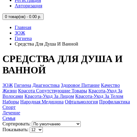
Регистрация
Авторизация
0
товар(ов) - 0.00 р.
Главная
ЗОЖ
Гигиена
Средства Для Душа И Ванной
СРЕДСТВА ДЛЯ ДУША И
ВАННОЙ
ЗОЖ
Гигиена
Диагностика
Здоровое Питание
Качество
Жизни
Красота Сопутствующие Товары
Красота-Уход За
Волосами
Красота-Уход За Лицом
Красота-Уход За Телом
Наборы
Народная Медицина
Офтальмология
Профилактика
Спорт
Лечение
Семья
Сортировать:
Показывать: