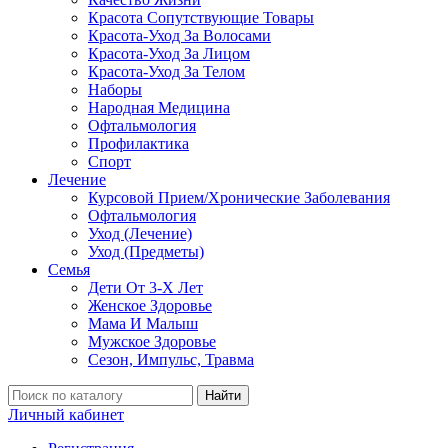
Красота Сопутствующие Товары
Красота-Уход За Волосами
Красота-Уход За Лицом
Красота-Уход За Телом
Наборы
Народная Медицина
Офтальмология
Профилактика
Спорт
Лечение
Курсовой Прием/Хронические Заболевания
Офтальмология
Уход (Лечение)
Уход (Предметы)
Семья
Дети От 3-Х Лет
Женское Здоровье
Мама И Малыш
Мужское Здоровье
Сезон, Импульс, Травма
Найти
Личный кабинет