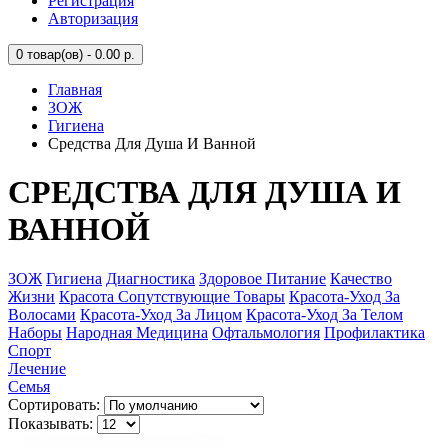
Регистрация
Авторизация
0
товар(ов) - 0.00 р.
Главная
ЗОЖ
Гигиена
Средства Для Душа И Ванной
СРЕДСТВА ДЛЯ ДУША И
ВАННОЙ
ЗОЖ
Гигиена
Диагностика
Здоровое Питание
Качество
Жизни
Красота Сопутствующие Товары
Красота-Уход За
Волосами
Красота-Уход За Лицом
Красота-Уход За Телом
Наборы
Народная Медицина
Офтальмология
Профилактика
Спорт
Лечение
Семья
Сортировать:
Показывать: