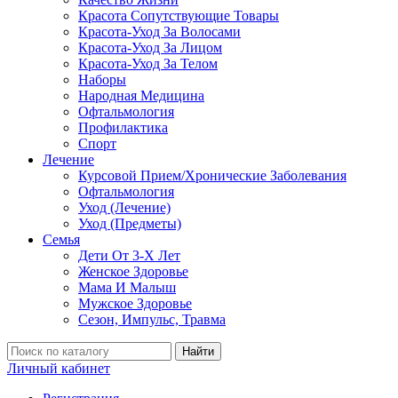
Красота Сопутствующие Товары
Красота-Уход За Волосами
Красота-Уход За Лицом
Красота-Уход За Телом
Наборы
Народная Медицина
Офтальмология
Профилактика
Спорт
Лечение
Курсовой Прием/Хронические Заболевания
Офтальмология
Уход (Лечение)
Уход (Предметы)
Семья
Дети От 3-Х Лет
Женское Здоровье
Мама И Малыш
Мужское Здоровье
Сезон, Импульс, Травма
Найти
Личный кабинет