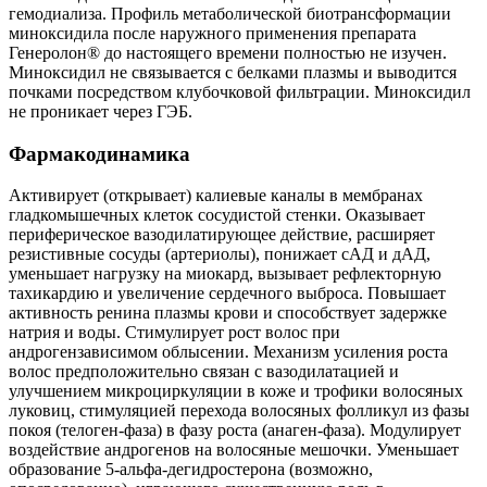
гемодиализа. Профиль метаболической биотрансформации
миноксидила после наружного применения препарата
Генеролон® до настоящего времени полностью не изучен.
Миноксидил не связывается с белками плазмы и выводится
почками посредством клубочковой фильтрации. Миноксидил
не проникает через ГЭБ.
Фармакодинамика
Активирует (открывает) калиевые каналы в мембранах
гладкомышечных клеток сосудистой стенки. Оказывает
периферическое вазодилатирующее действие, расширяет
резистивные сосуды (артериолы), понижает сАД и дАД,
уменьшает нагрузку на миокард, вызывает рефлекторную
тахикардию и увеличение сердечного выброса. Повышает
активность ренина плазмы крови и способствует задержке
натрия и воды. Стимулирует рост волос при
андрогензависимом облысении. Механизм усиления роста
волос предположительно связан с вазодилатацией и
улучшением микроциркуляции в коже и трофики волосяных
луковиц, стимуляцией перехода волосяных фолликул из фазы
покоя (телоген-фаза) в фазу роста (анаген-фаза). Модулирует
воздействие андрогенов на волосяные мешочки. Уменьшает
образование 5-альфа-дегидростерона (возможно,