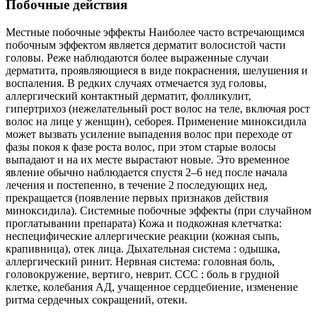
Побочные действия
Местные побочные эффекты Наиболее часто встречающимся
побочным эффектом является дерматит волосистой части
головы. Реже наблюдаются более выраженные случаи
дерматита, проявляющиеся в виде покраснения, шелушения и
воспаления. В редких случаях отмечается зуд головы,
аллергический контактный дерматит, фолликулит,
гипертрихоз (нежелательный рост волос на теле, включая рост
волос на лице у женщин), себорея. Применение миноксидила
может вызвать усиление выпадения волос при переходе от
фазы покоя к фазе роста волос, при этом старые волосы
выпадают и на их месте вырастают новые. Это временное
явление обычно наблюдается спустя 2–6 нед после начала
лечения и постепенно, в течение 2 последующих нед,
прекращается (появление первых признаков действия
миноксидила). Системные побочные эффекты (при случайном
проглатывании препарата) Кожа и подкожная клетчатка:
неспецифические аллергические реакции (кожная сыпь,
крапивница), отек лица. Дыхательная система : одышка,
аллергический ринит. Нервная система: головная боль,
головокружение, вертиго, неврит. ССС : боль в грудной
клетке, колебания АД, учащенное сердцебиение, изменение
ритма сердечных сокращений, отеки.