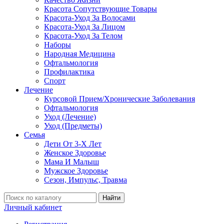
Красота Сопутствующие Товары
Красота-Уход За Волосами
Красота-Уход За Лицом
Красота-Уход За Телом
Наборы
Народная Медицина
Офтальмология
Профилактика
Спорт
Лечение
Курсовой Прием/Хронические Заболевания
Офтальмология
Уход (Лечение)
Уход (Предметы)
Семья
Дети От 3-Х Лет
Женское Здоровье
Мама И Малыш
Мужское Здоровье
Сезон, Импульс, Травма
Найти
Личный кабинет