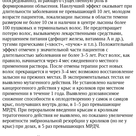
опосредованно), играющего существенную роль в
формировании облысения. Наилучший эффект оказывает при
длительности заболевания не превышающей 10 лет, молодом
возрасте пациентов, локализации лысины в области темени
размером не более 10 см и наличии в центре лысины более
100 пушковых и терминальных волос. Не предотвращает
потерю волос, вызываемую лекарственными средствами,
нарушением питания (дефицит железа, витамина A и др.),
тугими прическами («хвост», «пучок» и т.п.). Положительный
эффект отмечен у значительной части пациентов с
длительностью заболевания не более 3–5 лет. Рост волос, как
правило, начинается через 4 мес ежедневного местного
применения раствора. После отмены терапии рост новых
волос прекращается и через 3–4 мес возможно восстановление
залысин на прежних местах. В экспериментальных тестах не
выявлено мутагенного действия. Не установлено наличие
канцерогенного действия у крыс и кроликов при местном
применении в течение 1 года. Выявлено дозозависимое
снижение способности к оплодотворению у самок и самцов
крыс, получавших внутрь дозы, в 1–5 раз превышающие
МРДЧ. При пероральном введении крысам и кроликам
тератогенного действия не выявлено, но показано увеличение
вероятности эмбриональной резорбции у кроликов (но не у
крыс) при дозах, в 5 раз превышающих МРДЧ.