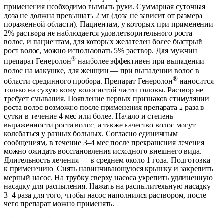
применения необходимо вымыть руки. Суммарная суточная
доза не должна превышать 2 мг (доза не зависит от размера
пораженной области). Пациентам, у которых при применении
2% раствора не наблюдается удовлетворительного роста
волос, и пациентам, для которых желателен более быстрый
рост волос, можно использовать 5% раствор. Для мужчин
®
препарат Генеролон
наиболее эффективен при выпадении
волос на макушке, для женщин — при выпадении волос в
®
области срединного пробора. Препарат Генеролон
наносится
только на сухую кожу волосистой части головы. Раствор не
требует смывания. Появление первых признаков стимуляции
роста волос возможно после применения препарата 2 раза в
сутки в течение 4 мес или более. Начало и степень
выраженности роста волос, а также качество волос могут
колебаться у разных больных. Согласно единичным
сообщениям, в течение 3–4 мес после прекращения лечения
можно ожидать восстановления исходного внешнего вида.
Длительность лечения — в среднем около 1 года. Подготовка
к применению. Снять навинчивающуюся крышку и закрепить
мерный насос. На трубку сверху насоса укрепить удлиненную
насадку для распыления. Нажать на распылительную насадку
3–4 раза для того, чтобы насос наполнился раствором, после
чего препарат можно применять.