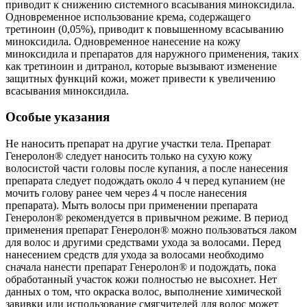
приводит к снижению системного всасывания миноксидила.
Одновременное использование крема, содержащего
третиноин (0,05%), приводит к повышенному всасыванию
миноксидила. Одновременное нанесение на кожу
миноксидила и препаратов для наружного применения, таких
как третиноин и дитранол, которые вызывают изменение
защитных функций кожи, может привести к увеличению
всасывания миноксидила.
Особые указания
Не наносить препарат на другие участки тела. Препарат
Генеролон® следует наносить только на сухую кожу
волосистой части головы после купания, а после нанесения
препарата следует подождать около 4 ч перед купанием (не
мочить голову ранее чем через 4 ч после нанесения
препарата). Мыть волосы при применении препарата
Генеролон® рекомендуется в привычном режиме. В период
применения препарат Генеролон® можно пользоваться лаком
для волос и другими средствами ухода за волосами. Перед
нанесением средств для ухода за волосами необходимо
сначала нанести препарат Генеролон® и подождать, пока
обработанный участок кожи полностью не высохнет. Нет
данных о том, что окраска волос, выполнение химической
завивки или использование смягчителей для волос может