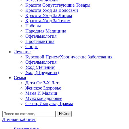
Красота Сопутствующие Товары
Красота-Уход За Волосами
Красота-Уход За Лицом
Красота-Уход За Телом
Наборы
Народная Медицина
Офтальмология
Профилактика
Спорт
Лечение
Курсовой Прием/Хронические Заболевания
Офтальмология
Уход (Лечение)
Уход (Предметы)
Семья
Дети От 3-Х Лет
Женское Здоровье
Мама И Малыш
Мужское Здоровье
Сезон, Импульс, Травма
Найти
Личный кабинет