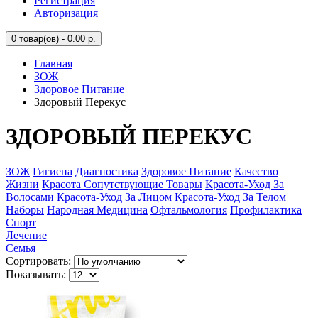
Регистрация
Авторизация
0
товар(ов) - 0.00 р.
Главная
ЗОЖ
Здоровое Питание
Здоровый Перекус
ЗДОРОВЫЙ ПЕРЕКУС
ЗОЖ
Гигиена
Диагностика
Здоровое Питание
Качество
Жизни
Красота Сопутствующие Товары
Красота-Уход За
Волосами
Красота-Уход За Лицом
Красота-Уход За Телом
Наборы
Народная Медицина
Офтальмология
Профилактика
Спорт
Лечение
Семья
Сортировать:
Показывать: