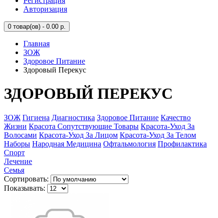
Регистрация
Авторизация
0
товар(ов) - 0.00 р.
Главная
ЗОЖ
Здоровое Питание
Здоровый Перекус
ЗДОРОВЫЙ ПЕРЕКУС
ЗОЖ
Гигиена
Диагностика
Здоровое Питание
Качество
Жизни
Красота Сопутствующие Товары
Красота-Уход За
Волосами
Красота-Уход За Лицом
Красота-Уход За Телом
Наборы
Народная Медицина
Офтальмология
Профилактика
Спорт
Лечение
Семья
Сортировать:
Показывать: