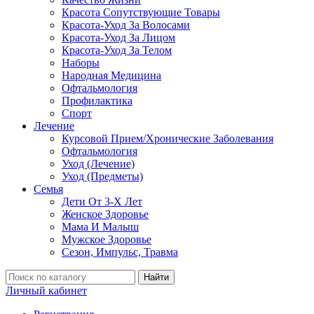
Красота Сопутствующие Товары
Красота-Уход За Волосами
Красота-Уход За Лицом
Красота-Уход За Телом
Наборы
Народная Медицина
Офтальмология
Профилактика
Спорт
Лечение
Курсовой Прием/Хронические Заболевания
Офтальмология
Уход (Лечение)
Уход (Предметы)
Семья
Дети От 3-Х Лет
Женское Здоровье
Мама И Малыш
Мужское Здоровье
Сезон, Импульс, Травма
Найти
Личный кабинет