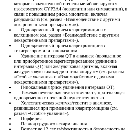
которые в значительной степени метаболизируются
изоферментом CYP3A4 (ловастатин или симвастатин), в
связи с повышением риска миопатии, включая
рабдомиолиз (см. раздел «Взаимодействие с другими
лекарственными препаратами»).
Одновременный прием кларитромицина с
колхицином (см. раздел «Взаимодействие с другими
лекарственными препаратами»).
Одновременный прием кларитромицина с
тикагрелором или ранолазином.
Удлинение интервала QT в анамнезе (врожденное
или приобретенное зарегистрированное удлинение
интервала QT) или желудочковая аритмия, включая
желудочковую тахикардию типа «пируэт» (см. разделы
«Особые указания» и «Взаимодействие с другими
лекарственными препаратами»).
Гипокалиемия (риск удлинения интервала QT).
Тяжелая печеночная недостаточность, протекающая
одновременно с почечной недостаточностью.
Холестатическая желтуха/гепатит в анамнезе,
развившиеся при применении кларитромицина (см.
раздел «Особые указания»).
Порфирия.
Период грудного вскармливания.
Возраст до 12 лет (эффективность и безопасность не