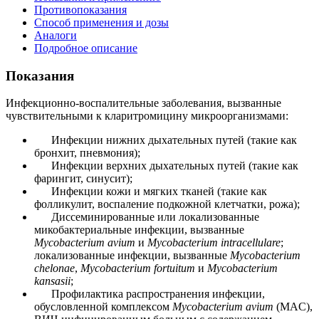
Противопоказания
Способ применения и дозы
Аналоги
Подробное описание
Показания
Инфекционно-воспалительные заболевания, вызванные
чувствительными к кларитромицину микроорганизмами:
Инфекции нижних дыхательных путей (такие как
бронхит, пневмония);
Инфекции верхних дыхательных путей (такие как
фарингит, синусит);
Инфекции кожи и мягких тканей (такие как
фолликулит, воспаление подкожной клетчатки, рожа);
Диссеминированные или локализованные
микобактериальные инфекции, вызванные
Mycobacterium avium
и
Mycobacterium intracellulare
;
локализованные инфекции, вызванные
Mycobacterium
chelonae
,
Mycobacterium fortuitum
и
Mycobacterium
kansasii
;
Профилактика распространения инфекции,
обусловленной комплексом
Mycobacterium avium
(MAC),