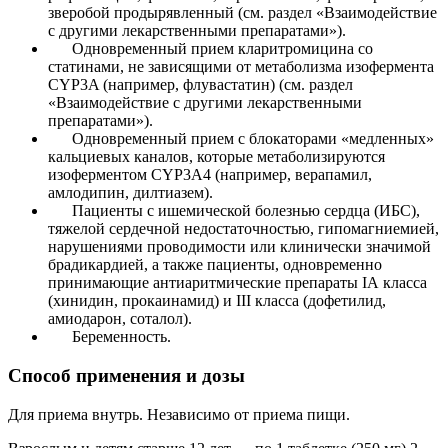
зверобой продырявленный (см. раздел «Взаимодействие
с другими лекарственными препаратами»).
Одновременный прием кларитромицина со
статинами, не зависящими от метаболизма изофермента
CYP3A (например, флувастатин) (см. раздел
«Взаимодействие с другими лекарственными
препаратами»).
Одновременный прием с блокаторами «медленных»
кальциевых каналов, которые метаболизируются
изоферментом CYP3A4 (например, верапамил,
амлодипин, дилтиазем).
Пациенты с ишемической болезнью сердца (ИБС),
тяжелой сердечной недостаточностью, гипомагниемией,
нарушениями проводимости или клинически значимой
брадикардией, а также пациенты, одновременно
принимающие антиаритмические препараты IА класса
(хинидин, прокаинамид) и III класса (дофетилид,
амиодарон, соталол).
Беременность.
Способ применения и дозы
Для приема внутрь. Независимо от приема пищи.