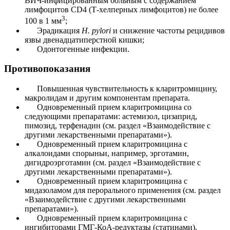
ВИЧ-инфицированным больным с содержанием
лимфоцитов CD4 (Т-хелперных лимфоцитов) не более
3
100 в 1 мм
;
Эрадикация
H. pylori
и снижение частоты рецидивов
язвы двенадцатиперстной кишки;
Одонтогенные инфекции.
Противопоказания
Повышенная чувствительность к кларитромицину,
макролидам и другим компонентам препарата.
Одновременный прием кларитромицина со
следующими препаратами: астемизол, цизаприд,
пимозид, терфенадин (см. раздел «Взаимодействие с
другими лекарственными препаратами»).
Одновременный прием кларитромицина с
алкалоидами спорыньи, например, эрготамин,
дигидроэрготамин (см. раздел «Взаимодействие с
другими лекарственными препаратами»).
Одновременный прием кларитромицина с
мидазоламом для перорального применения (см. раздел
«Взаимодействие с другими лекарственными
препаратами»).
Одновременный прием кларитромицина с
ингибиторами ГМГ-КоА-редуктазы (статинами),