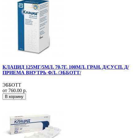
КЛАЦИД 125МГ/5МЛ. 70,7Г. 100МЛ. ГРАН. Д/СУСП. Д/
ПРИЕМА ВНУТРЬ ФЛ. /ЭББОТТ/
ЭББОТТ
от 760.00 р.
В корзину