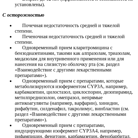
установлены).
С осторожностью
Почечная недостаточность средней и тяжелой
степени.
Печеночная недостаточность средней и тяжелой
степени.
Одновременный прием кларитромицина с
бензодиазепинами, такими как алпразолам, триазолам,
мидазолам для внутривенного применения или для
нанесения на слизистую оболочку рта (см. раздел
«Взаимодействие с другими лекарственными
препаратами»).
Одновременный прием с препаратами, которые
метаболизируются изоферментом CYP3A, например,
карбамазепин, цилостазол, циклоспорин, дизопирамид,
метилпреднизолон, омепразол, непрямые
антикоагулянты (например, варфарин), хинидин,
рифабутин, силденафил, такролимус, винбластин (см.
раздел «Взаимодействие с другими лекарственными
препаратами»).
Одновременный прием с препаратами,
индуцирующими изофермент CYP3A4, например,
рифампицин, фенитоин, карбамазепин, фенобарбитал,