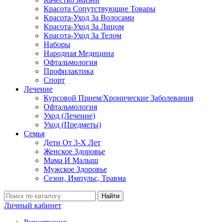
Красота Сопутствующие Товары
Красота-Уход За Волосами
Красота-Уход За Лицом
Красота-Уход За Телом
Наборы
Народная Медицина
Офтальмология
Профилактика
Спорт
Лечение
Курсовой Прием/Хронические Заболевания
Офтальмология
Уход (Лечение)
Уход (Предметы)
Семья
Дети От 3-Х Лет
Женское Здоровье
Мама И Малыш
Мужское Здоровье
Сезон, Импульс, Травма
Найти
Личный кабинет