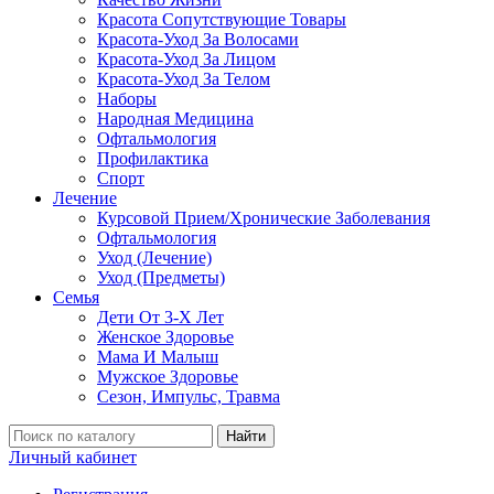
Красота Сопутствующие Товары
Красота-Уход За Волосами
Красота-Уход За Лицом
Красота-Уход За Телом
Наборы
Народная Медицина
Офтальмология
Профилактика
Спорт
Лечение
Курсовой Прием/Хронические Заболевания
Офтальмология
Уход (Лечение)
Уход (Предметы)
Семья
Дети От 3-Х Лет
Женское Здоровье
Мама И Малыш
Мужское Здоровье
Сезон, Импульс, Травма
Найти
Личный кабинет