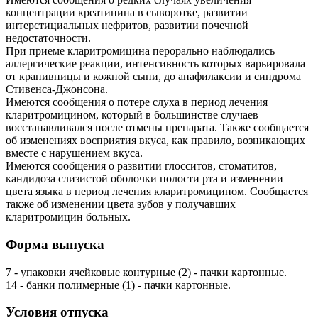
концентрации креатинина в сыворотке, развитии
интерстициальных нефритов, развитии почечной
недостаточности.
При приеме кларитромицина перорально наблюдались
аллергические реакции, интенсивность которых варьировала
от крапивницы и кожной сыпи, до анафилаксии и синдрома
Стивенса-Джонсона.
Имеются сообщения о потере слуха в период лечения
кларитромицином, который в большинстве случаев
восстанавливался после отмены препарата. Также сообщается
об изменениях восприятия вкуса, как правило, возникающих
вместе с нарушением вкуса.
Имеются сообщения о развитии глосситов, стоматитов,
кандидоза слизистой оболочки полости рта и изменении
цвета языка в период лечения кларитромицином. Сообщается
также об изменении цвета зубов у получавших
кларитромицин больных.
Форма выпуска
7 - упаковки ячейковые контурные (2) - пачки картонные.
14 - банки полимерные (1) - пачки картонные.
Условия отпуска