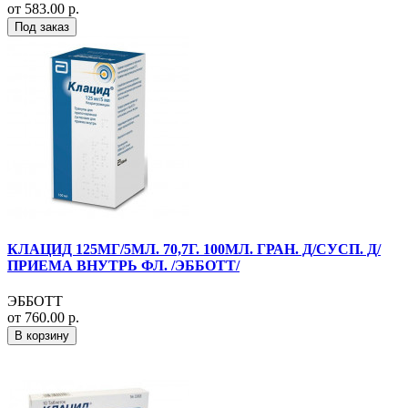
от 583.00 р.
Под заказ
КЛАЦИД 125МГ/5МЛ. 70,7Г. 100МЛ. ГРАН. Д/СУСП. Д/
ПРИЕМА ВНУТРЬ ФЛ. /ЭББОТТ/
ЭББОТТ
от 760.00 р.
В корзину