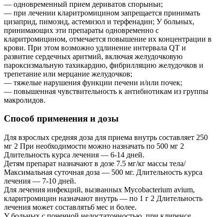
— одновременный прием дериватов спорыньи;
— при лечении кларитромицином запрещается принимать
цизаприд, пимозид, астемизол и терфенадин; У больных,
принимающих эти препараты одновременно с
кларитромицином, отмечается повышение их концентрации в
крови. При этом возможно удлинение интервала QT и
развитие сердечных аритмий, включая желудочковую
пароксизмальную тахикардию, фибрилляцию желудочков и
трепетание или мерцание желудочков;
— тяжелые нарушения функции печени и/или почек;
— повышенная чувствительность к антибиотикам из группы
макролидов.
Способ применения и дозы
Для взрослых средняя доза для приема внутрь составляет 250
мг 2 При необходимости можно назначать по 500 мг 2
Длительность курса лечения — 6-14 дней.
Детям препарат назначают в дозе 7.5 мг/кг массы тела/
Максимальная суточная доза — 500 мг. Длительность курса
лечения — 7-10 дней.
Для лечения инфекций, вызванных Mycobacterium avium,
кларитромицин назначают внутрь — по 1 г 2 Длительность
лечения может составлять6 мес и более.
У больных с почечной недостаточностью, при клиренсе