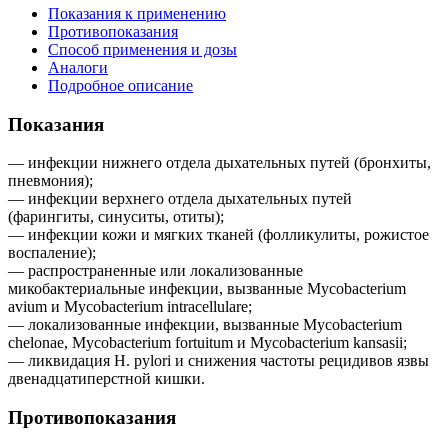
Показания к применению
Противопоказания
Способ применения и дозы
Аналоги
Подробное описание
Показания
— инфекции нижнего отдела дыхательных путей (бронхиты,
пневмония);
— инфекции верхнего отдела дыхательных путей
(фарингиты, синуситы, отиты);
— инфекции кожи и мягких тканей (фолликулиты, рожистое
воспаление);
— распространенные или локализованные
микобактериальные инфекции, вызванные Mycobacterium
avium и Mycobacterium intracellulare;
— локализованные инфекции, вызванные Mycobacterium
chelonae, Mycobacterium fortuitum и Mycobacterium kansasii;
— ликвидация H. pylori и снижения частоты рецидивов язвы
двенадцатиперстной кишки.
Противопоказания