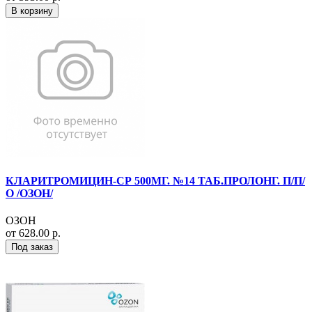
В корзину
КЛАРИТРОМИЦИН-СР 500МГ. №14 ТАБ.ПРОЛОНГ. П/П/
О /ОЗОН/
ОЗОН
от 628.00 р.
Под заказ