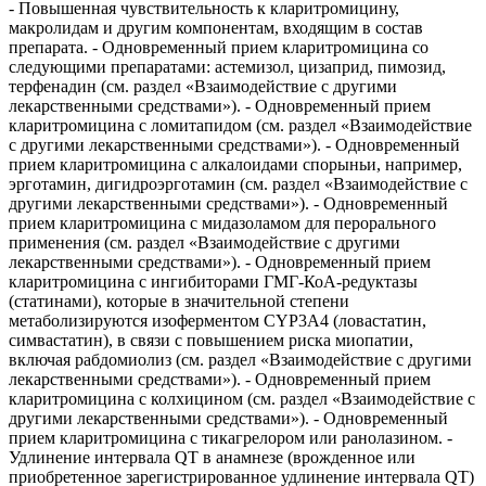
- Повышенная чувствительность к кларитромицину,
макролидам и другим компонентам, входящим в состав
препарата. - Одновременный прием кларитромицина со
следующими препаратами: астемизол, цизаприд, пимозид,
терфенадин (см. раздел «Взаимодействие с другими
лекарственными средствами»). - Одновременный прием
кларитромицина с ломитапидом (см. раздел «Взаимодействие
с другими лекарственными средствами»). - Одновременный
прием кларитромицина с алкалоидами спорыньи, например,
эрготамин, дигидроэрготамин (см. раздел «Взаимодействие с
другими лекарственными средствами»). - Одновременный
прием кларитромицина с мидазоламом для перорального
применения (см. раздел «Взаимодействие с другими
лекарственными средствами»). - Одновременный прием
кларитромицина с ингибиторами ГМГ-КоА-редуктазы
(статинами), которые в значительной степени
метаболизируются изоферментом CYP3A4 (ловастатин,
симвастатин), в связи с повышением риска миопатии,
включая рабдомиолиз (см. раздел «Взаимодействие с другими
лекарственными средствами»). - Одновременный прием
кларитромицина с колхицином (см. раздел «Взаимодействие с
другими лекарственными средствами»). - Одновременный
прием кларитромицина с тикагрелором или ранолазином. -
Удлинение интервала QT в анамнезе (врожденное или
приобретенное зарегистрированное удлинение интервала QT)