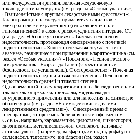
или желудочковая аритмия, включая желудочковую
тахикардию типа «пируэт» (см. разделы «Особые указания»,
«Взаимодействие с другими лекарственными средствами»), -
Кларитромицин не следует применять у пациентов с
электролитными нарушениями (гипокалиемией или
гипомагниемией) в связи с риском удлинения интервала QT
(см. раздел «Особые указания»). - Тяжелая печеночная
недостаточность, протекающая одновременно с почечной
недостаточностью. - Холестатическая желтуха/гепатит в
анамнезе, развившиеся при применении кларитромицина (см.
раздел «Особые указания»). - Порфирия. - Период грудного
вскармливания. - Возраст до 12 лет (эффективность и
безопасность не установлены). С осторожностью: - Почечная
недостаточность средней и тяжелой степени. - Печеночная
недостаточность средней и тяжелой степени. -
Одновременный прием кларитромицина с бензодиазепинами,
такими как алпразолам, триазолам, мидазолам для
внутривенного применения или для нанесения на слизистую
оболочку рта (см. раздел «Взаимодействие с другими
лекарственными средствами»). - Одновременный прием с
препаратами, которые метаболизируются изоферментом
CYP3A, например, карбамазепин, цилостазол, циклоспорин,
дизопирамид, метилпреднизолон, омепразол, непрямые
антикоагулянты (например, варфарин), хинидин, рифабутин,
силденафил, такролимус, винбластин (см. раздел