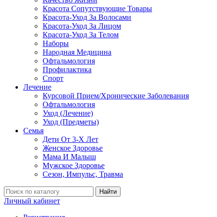
Красота Сопутствующие Товары
Красота-Уход За Волосами
Красота-Уход За Лицом
Красота-Уход За Телом
Наборы
Народная Медицина
Офтальмология
Профилактика
Спорт
Лечение
Курсовой Прием/Хронические Заболевания
Офтальмология
Уход (Лечение)
Уход (Предметы)
Семья
Дети От 3-Х Лет
Женское Здоровье
Мама И Малыш
Мужское Здоровье
Сезон, Импульс, Травма
Найти
Личный кабинет