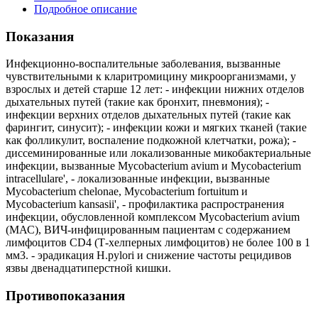
Подробное описание
Показания
Инфекционно-воспалительные заболевания, вызванные
чувствительными к кларитромицину микроорганизмами, у
взрослых и детей старше 12 лет: - инфекции нижних отделов
дыхательных путей (такие как бронхит, пневмония); -
инфекции верхних отделов дыхательных путей (такие как
фарингит, синусит); - инфекции кожи и мягких тканей (такие
как фолликулит, воспаление подкожной клетчатки, рожа); -
диссеминированные или локализованные микобактериальные
инфекции, вызванные Mycobacterium avium и Mycobacterium
intracellulare', - локализованные инфекции, вызванные
Mycobacterium chelonae, Mycobacterium fortuitum и
Mycobacterium kansasii', - профилактика распространения
инфекции, обусловленной комплексом Mycobacterium avium
(МАС), ВИЧ-инфицированным пациентам с содержанием
лимфоцитов CD4 (Т-хелперных лимфоцитов) не более 100 в 1
мм3. - эрадикация Н.pylori и снижение частоты рецидивов
язвы двенадцатиперстной кишки.
Противопоказания