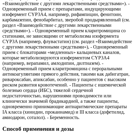
«Взаимодействие с другими лекарственными средствами»). -
Одновременный прием с препаратами, индуцирующими
изофермент CYP3A4, например, рифампицин, фенитоин,
карбамазепин, фенобарбитал, зверобой продырявленный (см.
раздел «Взаимодействие с другими лекарственными
средствами»). - Одновременный прием кларитромицина со
статинами, не зависящими от метаболизма изофермента
CYP3A (например, флувастатин) (см. раздел «Взаимодействие
с другими лекарственными средствами»), - Одновременный
прием с блокаторами «медленных» кальциевых каналов,
которые метаболизируются изоферментом CYP3A4
(например, верапамил, амлодипин, дилтиазем). -
Одновременный прием кларитромицина с пероральными
антикоагулянтами прямого действия, такими как дабигатран,
ривароксабан, апиксабан, особенно у пациентов с высоким
риском развития кровотечений. - Пациенты с ишемической
болезнью сердца (ИБС), тяжелой сердечной
недостаточностью, нарушениями проводимости или
клинически значимой брадикардией, а также пациенты,
одновременно принимающие антиаритмические препараты
IA класса (хинидин, прокаинамид) и III класса (дофетилид,
амиодарон, соталол). - Беременность.
Способ применения и дозы