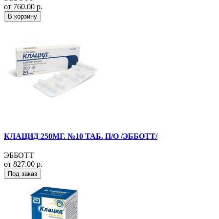
от 760.00 р.
В корзину
КЛАЦИД 250МГ. №10 ТАБ. П/О /ЭББОТТ/
ЭББОТТ
от 827.00 р.
Под заказ