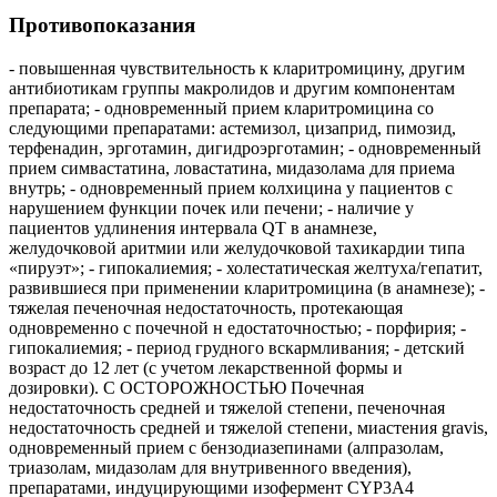
Противопоказания
- повышенная чувствительность к кларитромицину, другим
антибиотикам группы макролидов и другим компонентам
препарата; - одновременный прием кларитромицина со
следующими препаратами: астемизол, цизаприд, пимозид,
терфенадин, эрготамин, дигидроэрготамин; - одновременный
прием симвастатина, ловастатина, мидазолама для приема
внутрь; - одновременный прием колхицина у пациентов с
нарушением функции почек или печени; - наличие у
пациентов удлинения интервала QT в анамнезе,
желудочковой аритмии или желудочковой тахикардии типа
«пируэт»; - гипокалиемия; - холестатическая желтуха/гепатит,
развившиеся при применении кларитромицина (в анамнезе); -
тяжелая печеночная недостаточность, протекающая
одновременно с почечной н едостаточностью; - порфирия; -
гипокалиемия; - период грудного вскармливания; - детский
возраст до 12 лет (с учетом лекарственной формы и
дозировки). С ОСТОРОЖНОСТЬЮ Почечная
недостаточность средней и тяжелой степени, печеночная
недостаточность средней и тяжелой степени, миастения gravis,
одновременный прием с бензодиазепинами (алпразолам,
триазолам, мидазолам для внутривенного введения),
препаратами, индуцирующими изофермент CYP3A4