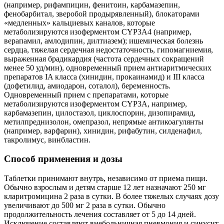
(например, рифампицин, фенитоин, карбамазепин,
фенобарбитал, зверобой продырявленный), блокаторами
«медленных» кальциевых каналов, которые
метаболизируются изоферментом CYP3A4 (например,
верапамил, амлодипин, дилтиазем); ишемическая болезнь
сердца, тяжелая сердечная недостаточность, гипомагниемия,
выраженная брадикардия (частота сердечных сокращений
менее 50 уд/мин), одновременный прием антиаритмических
препаратов IA класса (хинидин, прокаинамид) и III класса
(дофетилид, амиодарон, соталол), беременность.
Одновременный прием с препаратами, которые
метаболизируются изоферментом CYP3A, например,
карбамазепин, цилостазол, циклоспорин, дизопирамид,
метилпреднизолон, омепразол, непрямые антикоагулянты
(например, варфарин), хинидин, рифабутин, силденафил,
такролимус, винбластин.
Способ применения и дозы
Таблетки принимают внутрь, независимо от приема пищи.
Обычно взрослым и детям старше 12 лет назначают 250 мг
кларитромицина 2 раза в сутки. В более тяжелых случаях дозу
увеличивают до 500 мг 2 раза в сутки. Обычно
продолжительность лечения составляет от 5 до 14 дней.
Исключение составляют внебольничная пневмония и синусит,