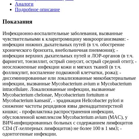
Аналоги
Подробное описание
Показания
Инфекционно-воспалительные заболевания, вызванные
чувствительными к кларитромицину микроорганизмами: -
инфекции нижних дыхательных путей (в т.ч. обострение
хронического бронхита, внебольничная пневмония); -
инфекции верхних дыхательных путей и ЛОР-органов (в т.ч.
фарингит, тонзиллит, острый синусит, острый средний отит); -
неосложненные инфекции кожи и мягких тканей (в т.ч.
фолликулит, воспаление подкожной клетчатки, рожа); -
диссеминированные или локализованные микобактериальные
инфекции, вызванные Mycobacterium avium и Mycobacterium
intracellulare. Локализованные инфекции, вызванные
Mycobacterium chelonae, Mycobacterium fortuitum и
Mycobacterium kansasii', - эрадикация Helicobacter pylori и
снижение частоты рецидивов язвы двенадцатиперстной
кишки; - профилактика распространения инфекции,
обусловленной комплексом Mycobacterium avium (MAC), у
ВИЧ-инфицированных больных с содержанием лимфоцитов
CD4 (Т-хелперных лимфоцитов) не более 100 в 1 мм3; -
одонтогенные инфекции.