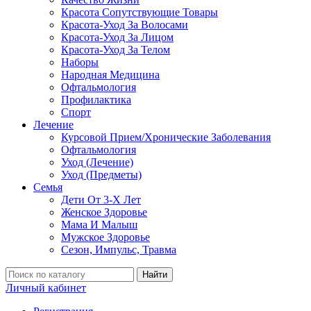
Красота Сопутствующие Товары
Красота-Уход За Волосами
Красота-Уход За Лицом
Красота-Уход За Телом
Наборы
Народная Медицина
Офтальмология
Профилактика
Спорт
Лечение
Курсовой Прием/Хронические Заболевания
Офтальмология
Уход (Лечение)
Уход (Предметы)
Семья
Дети От 3-Х Лет
Женское Здоровье
Мама И Малыш
Мужское Здоровье
Сезон, Импульс, Травма
Найти
Личный кабинет