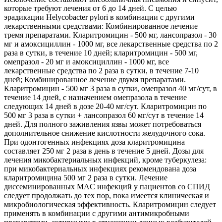
которые требуют лечения от 6 до 14 дней. С целью
эрадикации Helycobacter pylori в комбинации с другими
лекарственными средствами: Комбинированное лечение
тремя препаратами. Кларитромицин - 500 мг, лансопразол - 30
мг и амоксициллин - 1000 мг, все лекарственные средства по 2
раза в сутки, в течение 10 дней; кларитромицин - 500 мг,
омепразол - 20 мг и амоксициллин - 1000 мг, все
лекарственные средства по 2 раза в сутки, в течение 7-10
дней; Комбинированное лечение двумя препаратами.
Кларитромицин - 500 мг 3 раза в сутки, омепразол 40 мг/сут, в
течение 14 дней, с назначением омепразола в течение
следующих 14 дней в дозе 20-40 мг/сут. Кларитромицин по
500 мг 3 раза в сутки + лансопразол 60 мг/сут в течение 14
дней. Для полного заживления язвы может потребоваться
дополнительное снижение кислотности желудочного сока.
При одонтогенных инфекциях доза кларитромицина
составляет 250 мг 2 раза в день в течение 5 дней. Дозы для
лечения микобактериальных инфекций, кроме туберкулеза:
при микобактериальных инфекциях рекомендована доза
кларитромицина 500 мг 2 раза в сутки. Лечение
диссеминированных MAC инфекций у пациентов со СПИД
следует продолжать до тех пор, пока имеется клиническая и
микробиологическая эффективность. Кларитромицин следует
применять в комбинации с другими антимикробными