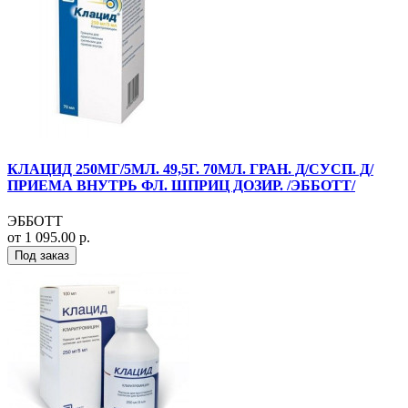
КЛАЦИД 250МГ/5МЛ. 49,5Г. 70МЛ. ГРАН. Д/СУСП. Д/
ПРИЕМА ВНУТРЬ ФЛ. ШПРИЦ ДОЗИР. /ЭББОТТ/
ЭББОТТ
от 1 095.00 р.
Под заказ