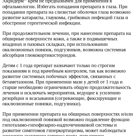
Акридерм
крем не предназначен для применения в
офтальмологии. Избегать попадания препарата в глаза. При
попадании препарата на слизистые оболочки глаза возможно
развитие катаракты, глаукомы, грибковых инфекций глаза и
обострение герпетической инфекции.
При продолжительном лечении, при нанесении препарата на
обширные поверхности кожи, а также в подмышечных
впадинах и паховых складках, при использовании
окклюзионных повязок, подгузников, возможна системная
абсорбция глюкокортикостероидов.
Детям с 1 года препарат назначают только по строгим
показаниям и под врачебным контролем, так как возможно
развитие системных побочных эффектов, связанных с
бетаметазоном. При применении мази у детей от 1 года и
старше необходимо ограничивать общую продолжительность
лечения и исключать мероприятия, ведущие к усилению
резорбции и всасывания (согревающие, фиксирующие и
окклюзионные повязки, подгузники).
При применении препарата на обширных поверхностях и/или
под окклюзионной повязкой возможно подавление функции
гипоталамо-гипофизарно-надпочечниковой системы и
развитие симптомов гиперкортицизма, может наблюдаться
снижение экскреции гормона роста, повышение