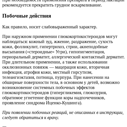
рекомендуется прекратить грудное вскармливание.
Побочные действия
Как правило, носит слабовыраженный характер.
При наружном применении глюкокортикостероидов могут
наблюдаться: кожный зуд, жжение, раздражение, сухость
кожи, фолликулит, гипертрихоз, стрии, акнеподобные
высыпания («стероидные» Угри), гипопигментация,
периоральный дерматит, аллергический контактный дерматит.
При длительном применении, а также использовании
окклюзионных повязок — мацерация кожи, вторичная
инфекция, атрофия кожи, местный гирсутизм,
телеангиэктазия, потница, пурпура. При нанесении на
обширные поверхности тела, в основном у детей, возможно
возникновение системных побочных эффектов
глюкокортикостероидов (гипергликемия, глюкозурия,
обратимое угнетение функции коры надпочечников,
проявление синдрома Иценко-Кушинга).
При появлении побочных реакций, не описанных в инструкции,
следует обратиться к врачу.