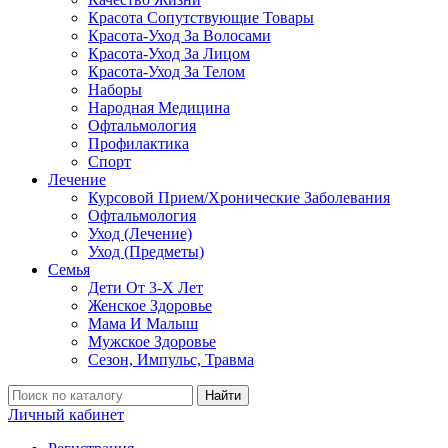
Красота Сопутствующие Товары
Красота-Уход За Волосами
Красота-Уход За Лицом
Красота-Уход За Телом
Наборы
Народная Медицина
Офтальмология
Профилактика
Спорт
Лечение
Курсовой Прием/Хронические Заболевания
Офтальмология
Уход (Лечение)
Уход (Предметы)
Семья
Дети От 3-Х Лет
Женское Здоровье
Мама И Малыш
Мужское Здоровье
Сезон, Импульс, Травма
Найти
Личный кабинет