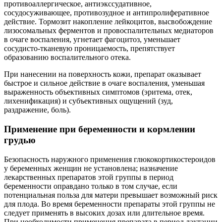
противоаллергическое, антиэкссудативное,
сосудосуживающее, противозудное и антипролиферативное
действие. Тормозит накопление лейкоцитов, высвобождение
лизосомальных ферментов и провоспалительных медиаторов
в очаге воспаления, угнетает фагоцитоз, уменьшает
сосудисто-тканевую проницаемость, препятствует
образованию воспалительного отека.
При нанесении на поверхность кожи, препарат оказывает
быстрое и сильное действие в очаге воспаления, уменьшая
выраженность объективных симптомов (эритема, отек,
лихенификация) и субъективных ощущений (зуд,
раздражение, боль).
Применение при беременности и кормлении
грудью
Безопасность наружного применения глюкокортикостероидов
у беременных женщин не установлена; назначение
лекарственных препаратов этой группы в период
беременности оправдано только в том случае, если
потенциальная польза для матери превышает возможный риск
для плода. Во время беременности препараты этой группы не
следует применять в высоких дозах или длительное время.
При необходимости применения препарата в период лактации