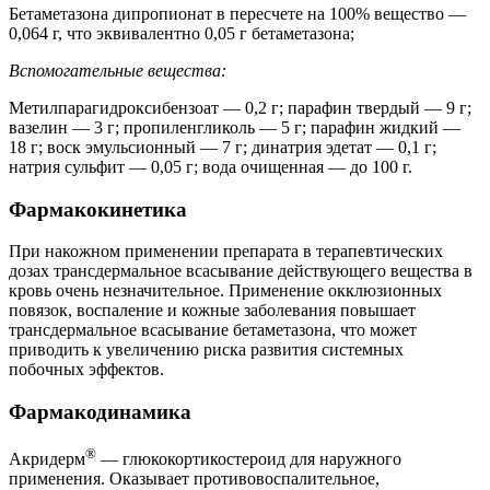
Бетаметазона дипропионат в пересчете на 100% вещество —
0,064 г, что эквивалентно 0,05 г бетаметазона;
Вспомогательные вещества:
Метилпарагидроксибензоат — 0,2 г; парафин твердый — 9 г;
вазелин — 3 г; пропиленгликоль — 5 г; парафин жидкий —
18 г; воск эмульсионный — 7 г; динатрия эдетат — 0,1 г;
натрия сульфит — 0,05 г; вода очищенная — до 100 г.
Фармакокинетика
При накожном применении препарата в терапевтических
дозах трансдермальное всасывание действующего вещества в
кровь очень незначительное. Применение окклюзионных
повязок, воспаление и кожные заболевания повышает
трансдермальное всасывание бетаметазона, что может
приводить к увеличению риска развития системных
побочных эффектов.
Фармакодинамика
®
Акридерм
— глюкокортикостероид для наружного
применения. Оказывает противовоспалительное,