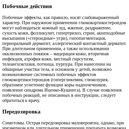
Побочные действия
Побочные эффекты, как правило, носят слабовыраженный
характер. При наружном применении глюкокортикостероидов
могут наблюдаться: кожный зуд, жжение, раздражение,
сухость кожи, фолликулит, гипертрихоз, стрии, акнеподобные
высыпания («стероидные» угри), гипопигментация,
периоральный дерматит, аллергический контактный дерматит.
При длительном применении, а также использовании
окклюзионных повязок – мацерация кожи, вторичная
инфекция, атрофия кожи, местный гирсутизм,
телеангиэктазия, потница, пурпура. При нанесении на
обширные участки тела, в основном у детей, возможно
возникновение системных побочных эффектов
глюкокортикостероидов (гипергликемия, глюкозурия,
обратимое угнетение функции коры надпочечников,
появление синдрома Иценко-Кушинга). В случае появления
побочных реакций, не описанных в инструкции, следует
обратиться к врачу.
Передозировка
Симптомы. Острая передозировка маловероятна, однако, при
чрезмерном или длительном применении препарата возможна