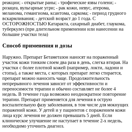
реакции; - открытые раны; - трофические язвы голени; -
розацеа, вульгарные угри; - рак кожи, невус, атерома,
меланома, гемангиома, ксантома, саркома; - период грудного
вскармливания; - детский возраст до 1 года. С
ОСТОРОЖНОСТЬЮ Катаракта, сахарный диабет, глаукома,
туберкулез (при длительном применении или нанесении на
большие участки тела)
Способ применения и дозы
Наружно. Препарат Бетаметазон наносят на пораженный
участок кожи тонким слоем два раза в день, слегка втирая. На
участки с более плотной кожей (например, локти, ладони и
стопы), а также места, с которых препарат легко стирается,
препарат можно наносить чаще. Продолжительность
непрерывного лечения зависит от эффективности и
переносимости терапии и обычно составляет не более 4
недель. В течение года возможно неоднократное повторение
терапии. Препарат применяется для лечения в острую
воспалительную фазу заболевания, в том числе для мокнущих
поражений кожи. У детей и у пациентов с поражением кожи
лица курс лечения не должен превышать 5 дней. Если
клиническое улучшение не наступает в течение 2-х недель,
необходимо уточнить диагноз.