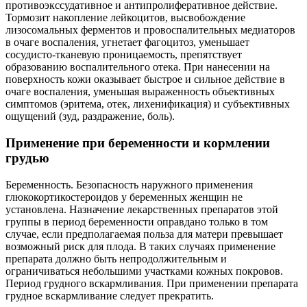
противоэкссудативное и антипролиферативное действие.
Тормозит накопление лейкоцитов, высвобождение
лизосомальных ферментов и провоспалительных медиаторов
в очаге воспаления, угнетает фагоцитоз, уменьшает
сосудисто-тканевую проницаемость, препятствует
образованию воспалительного отека. При нанесении на
поверхность кожи оказывает быстрое и сильное действие в
очаге воспаления, уменьшая выраженность объективных
симптомов (эритема, отек, лихенификация) и субъективных
ощущений (зуд, раздражение, боль).
Применение при беременности и кормлении
грудью
Беременность. Безопасность наружного применения
глюкокортикостероидов у беременных женщин не
установлена. Назначение лекарственных препаратов этой
группы в период беременности оправдано только в том
случае, если предполагаемая польза для матери превышает
возможный риск для плода. В таких случаях применение
препарата должно быть непродолжительным и
ограничиваться небольшими участками кожных покровов.
Период грудного вскармливания. При применении препарата
грудное вскармливание следует прекратить.