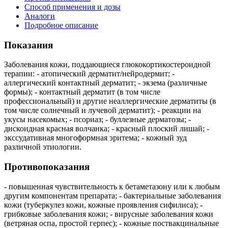
Способ применения и дозы
Аналоги
Подробное описание
Показания
Заболевания кожи, поддающиеся глюкокортикостероидной
терапии: - атопический дерматит/нейродермит; -
аллергический контактный дерматит; - экзема (различные
формы); - контактный дерматит (в том числе
профессиональный) и другие неаллергические дерматиты (в
том числе солнечный и лучевой дерматит); - реакции на
укусы насекомых; - псориаз; - буллезные дерматозы; -
дискоидная красная волчанка; - красный плоский лишай; -
экссудативная многоформная эритема; - кожный зуд
различной этиологии.
Противопоказания
- повышенная чувствительность к бетаметазону или к любым
другим компонентам препарата; - бактериальные заболевания
кожи (туберкулез кожи, кожные проявления сифилиса); -
грибковые заболевания кожи; - вирусные заболевания кожи
(ветряная оспа, простой герпес); - кожные поствакцинальные