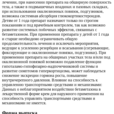
лечении, при нанесении препарата на обширную поверхность
тела, а также в подмышечных впадинах и паховых складках,
при использовании окклюзионных повязок, подгузников,
возможна системная абсорбция глюкокортикостероидов.
Детям от 1 года препарат назначают только по строгим
показаниям и под врачебным контролем, так как возможно
развитие системных побочных эффектов, связанных с
бетаметазоном. При применении препарата у детей от 1 года
и старше необходимо ограничивать общую
продолжительность лечения и исключать мероприятия,
ведущие к усилению резорбции и всасывания (согревающие,
фиксирующие и окклюзионные повязки, подгузники). При
применении препарата на обширных участках тела и/или под
окклюзионной повязкой возможно подавление функции
гипоталамо-гипофизарно-надпочечниковой системы и
развитие симптомов гиперкортицизма, может наблюдаться
снижение экскреции гормона роста, повышение
внутричерепного давления. Влияние на способность к
управлению транспортными средствами и механизмами:
Данных о неблагоприятном воздействии бетаметазона в
лекарственной форме крем для наружного применения на
способность управлять транспортными средствами и
механизмами не имеется.
Форма выпуска