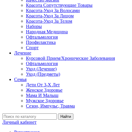
Красота Сопутствующие Товары
Красота-Уход За Волосами
Красота-Уход За Лицом
Красота-Уход За Телом
Наборы
Народная Медицина
Офтальмология
Профилактика
Спорт
Лечение
Курсовой Прием/Хронические Заболевания
Офтальмология
Уход (Лечение)
Уход (Предметы)
Семья
Дети От 3-Х Лет
Женское Здоровье
Мама И Малыш
Мужское Здоровье
Сезон, Импульс, Травма
Найти
Личный кабинет