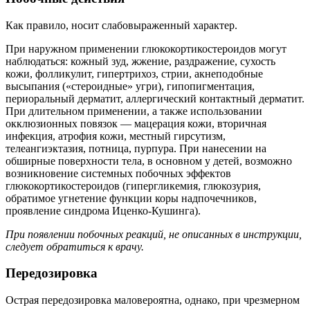
Как правило, носит слабовыраженный характер.
При наружном применении глюкокортикостероидов могут
наблюдаться: кожный зуд, жжение, раздражение, сухость
кожи, фолликулит, гипертрихоз, стрии, акнеподобные
высыпания («стероидные» угри), гипопигментация,
периоральный дерматит, аллергический контактный дерматит.
При длительном применении, а также использовании
окклюзионных повязок — мацерация кожи, вторичная
инфекция, атрофия кожи, местный гирсутизм,
телеангиэктазия, потница, пурпура. При нанесении на
обширные поверхности тела, в основном у детей, возможно
возникновение системных побочных эффектов
глюкокортикостероидов (гипергликемия, глюкозурия,
обратимое угнетение функции коры надпочечников,
проявление синдрома Иценко-Кушинга).
При появлении побочных реакций, не описанных в инструкции,
следует обратиться к врачу.
Передозировка
Острая передозировка маловероятна, однако, при чрезмерном