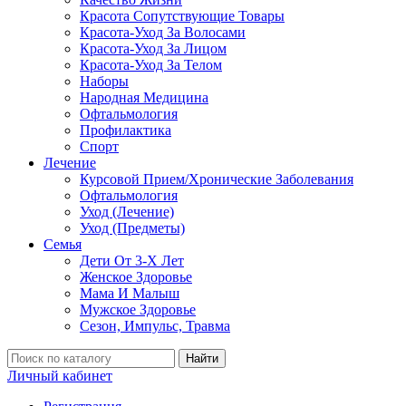
Красота Сопутствующие Товары
Красота-Уход За Волосами
Красота-Уход За Лицом
Красота-Уход За Телом
Наборы
Народная Медицина
Офтальмология
Профилактика
Спорт
Лечение
Курсовой Прием/Хронические Заболевания
Офтальмология
Уход (Лечение)
Уход (Предметы)
Семья
Дети От 3-Х Лет
Женское Здоровье
Мама И Малыш
Мужское Здоровье
Сезон, Импульс, Травма
Найти
Личный кабинет