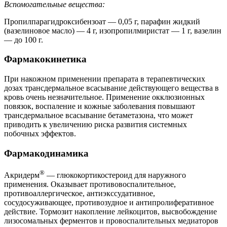
Вспомогательные вещества:
Пропилпарагидроксибензоат — 0,05 г, парафин жидкий
(вазелиновое масло) — 4 г, изопропилмиристат — 1 г, вазелин
— до 100 г.
Фармакокинетика
При накожном применении препарата в терапевтических
дозах трансдермальное всасывание действующего вещества в
кровь очень незначительное. Применение окклюзионных
повязок, воспаление и кожные заболевания повышают
трансдермальное всасывание бетаметазона, что может
приводить к увеличению риска развития системных
побочных эффектов.
Фармакодинамика
®
Акридерм
— глюкокортикостероид для наружного
применения. Оказывает противовоспалительное,
противоаллергическое, антиэкссудативное,
сосудосуживающее, противозудное и антипролиферативное
действие. Тормозит накопление лейкоцитов, высвобождение
лизосомальных ферментов и провоспалительных медиаторов