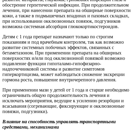
обострение герпетической инфекции. При продолжительном
лечении, при нанесении препарата на обширные поверхности
кожи, а также в подмышечных впадинах и паховых складках,
при использовании окклюзионных повязок, подгузников
возможна системная абсорбция глюкокортикостероидов.
Детям с 1 года препарат назначают только по строгим
показаниям и под врачебным контролем, так как возможно
развитие системных побочных эффектов, связанных с
бетаметазоном. При применении препарата на обширных
поверхностях и/или под окклюзионной повязкой возможно
подавление функции гипоталамо-гипофизарно-
надпочечниковой системы и развитие симптомов
гиперкортицизма, может наблюдаться снижение экскреции
гормона роста, повышение внутричерепного давления.
При применении мази у детей от 1 года и старше необходимо
ограничивать общую продолжительность лечения и
исключать мероприятия, ведущие к усилению резорбции и
всасывания (согревающие, фиксирующие и окклюзионные
повязки, подгузники).
Влияние на способность управлять транспортными
средствами, механизмами