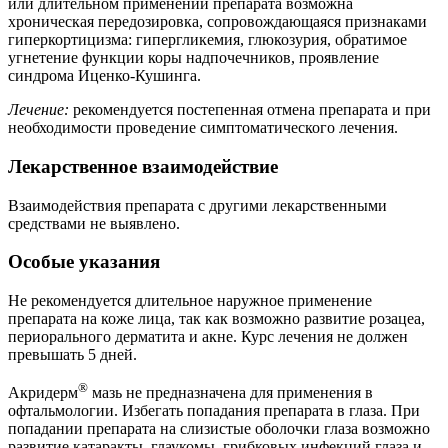
или длительном применении препарата возможна
хроническая передозировка, сопровождающаяся признаками
гиперкортицизма: гипергликемия, глюкозурия, обратимое
угнетение функции коры надпочечников, проявление
синдрома Иценко-Кушинга.
Лечение:
рекомендуется постепенная отмена препарата и при
необходимости проведение симптоматического лечения.
Лекарственное взаимодействие
Взаимодействия препарата с другими лекарственными
средствами не выявлено.
Особые указания
Не рекомендуется длительное наружное применение
препарата на коже лица, так как возможно развитие розацеа,
периорального дерматита и акне. Курс лечения не должен
превышать 5 дней.
®
Акридерм
мазь не предназначена для применения в
офтальмологии. Избегать попадания препарата в глаза. При
попадании препарата на слизистые оболочки глаза возможно
развитие катаракты, глаукомы, грибковых инфекций глаза и