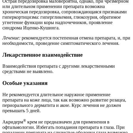
Острая передозировка маловероятна, однако, при чрезмерном
или длительном применении препарата возможна
хроническая передозировка, сопровождающаяся признаками
гиперкортицизма: гипергликемия, глюкозурия, обратимое
угнетение функции коры надпочечников, проявление
синдрома Иценко-Кушинга.
Лечение:
рекомендуется постепенная отмена препарата, и, при
необходимости, проведение симптоматического лечения.
Лекарственное взаимодействие
Взаимодействия препарата с другими лекарственными
средствами не выявлено.
Особые указания
Не рекомендуется длительное наружное применение
препарата на коже лица, так как возможно развитие розацеа,
периорального дерматита и акне. Курс лечения не должен
превышать 5 дней.
®
Акридерм
крем не предназначен для применения в
офтальмологии. Избегать попадания препарата в глаза. При
попадании препарата на слизистые оболочки глаза возможно