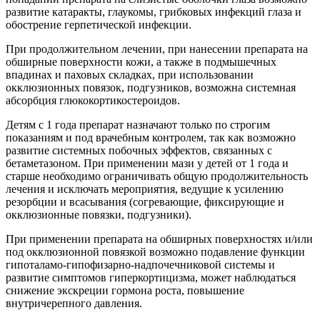
развитие катаракты, глаукомы, грибковых инфекций глаза и
обострение герпетической инфекции.
При продолжительном лечении, при нанесении препарата на
обширные поверхности кожи, а также в подмышечных
впадинах и паховых складках, при использовании
окклюзионных повязок, подгузников, возможна системная
абсорбция глюкокортикостероидов.
Детям с 1 года препарат назначают только по строгим
показаниям и под врачебным контролем, так как возможно
развитие системных побочных эффектов, связанных с
бетаметазоном. При применении мази у детей от 1 года и
старше необходимо ограничивать общую продолжительность
лечения и исключать мероприятия, ведущие к усилению
резорбции и всасывания (согревающие, фиксирующие и
окклюзионные повязки, подгузники).
При применении препарата на обширных поверхностях и/или
под окклюзионной повязкой возможно подавление функции
гипоталамо-гипофизарно-надпочечниковой системы и
развитие симптомов гиперкортицизма, может наблюдаться
снижение экскреции гормона роста, повышение
внутричерепного давления.