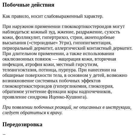
Побочные действия
Как правило, носит слабовыраженный характер.
При наружном применении глюкокортикостероидов могут
наблюдаться: кожный зуд, жжение, раздражение, сухость
кожи, фолликулит, гипертрихоз, стрии, акнеподобные
высыпания («стероидные» Угри), гипопигментация,
периоральный дерматит, аллергический контактный дерматит.
При длительном применении, а также использовании
окклюзионных повязок — мацерация кожи, вторичная
инфекция, атрофия кожи, местный гирсутизм,
телеангиэктазия, потница, пурпура. При нанесении на
обширные поверхности тела, в основном у детей, возможно
возникновение системных побочных эффектов
глюкокортикостероидов (гипергликемия, глюкозурия,
обратимое угнетение функции коры надпочечников,
проявление синдрома Иценко-Кушинга).
При появлении побочных реакций, не описанных в инструкции,
следует обратиться к врачу.
Передозировка