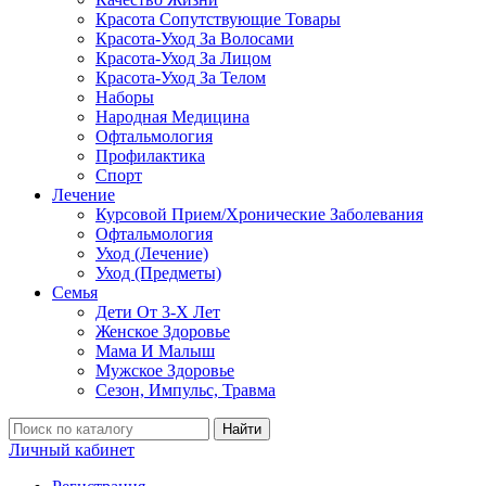
Красота Сопутствующие Товары
Красота-Уход За Волосами
Красота-Уход За Лицом
Красота-Уход За Телом
Наборы
Народная Медицина
Офтальмология
Профилактика
Спорт
Лечение
Курсовой Прием/Хронические Заболевания
Офтальмология
Уход (Лечение)
Уход (Предметы)
Семья
Дети От 3-Х Лет
Женское Здоровье
Мама И Малыш
Мужское Здоровье
Сезон, Импульс, Травма
Найти
Личный кабинет