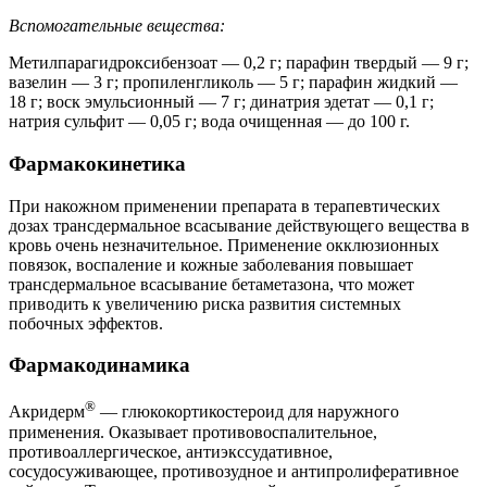
Вспомогательные вещества:
Метилпарагидроксибензоат — 0,2 г; парафин твердый — 9 г;
вазелин — 3 г; пропиленгликоль — 5 г; парафин жидкий —
18 г; воск эмульсионный — 7 г; динатрия эдетат — 0,1 г;
натрия сульфит — 0,05 г; вода очищенная — до 100 г.
Фармакокинетика
При накожном применении препарата в терапевтических
дозах трансдермальное всасывание действующего вещества в
кровь очень незначительное. Применение окклюзионных
повязок, воспаление и кожные заболевания повышает
трансдермальное всасывание бетаметазона, что может
приводить к увеличению риска развития системных
побочных эффектов.
Фармакодинамика
®
Акридерм
— глюкокортикостероид для наружного
применения. Оказывает противовоспалительное,
противоаллергическое, антиэкссудативное,
сосудосуживающее, противозудное и антипролиферативное