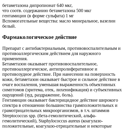
бетаметазона дипропионат 640 мкг,
что соотв. содержанию бетаметазона 500 мкг
гентамицин (в форме сульфата) 1 мг
Вспомогательные вещества: масло минеральное, вазелин
белый.
Фармакологическое действие
Препарат с антибактериальным, противовоспалительным и
противоаллергическим действием для наружного
применения.
Бетаметазон оказывает противовоспалительное,
противоаллергическое, антипролиферативное и
противозудное действие. При нанесении на поверхность
кожи, бетаметазон оказывает быстрое и сильное действие в
очаге воспаления, уменьшая выраженность объективных
симптомов (эритема, отек, лихенификация) и субъективных
ощущений (зуд, раздражение, боль).
Гентамицин оказывает бактерицидное действие широкого
спектра в отношении большинства грамположительных и
грамотрицательных микроорганизмов, в т.ч. штаммов
Streptococcus spp. (бета-гемолитический, альфа-
гемолитический), Staphylococcus aureus (коагулазо-
положительные, коагулазо-отрицательные и некоторые