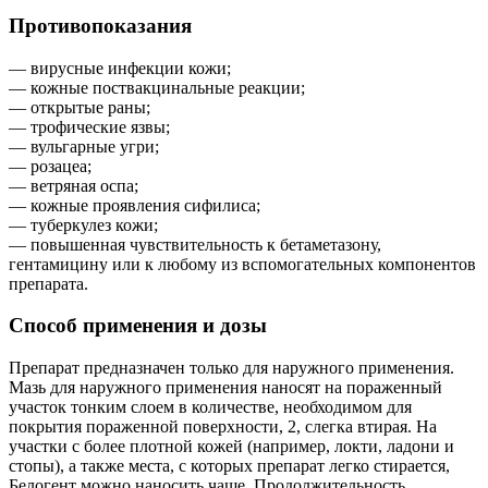
Противопоказания
— вирусные инфекции кожи;
— кожные поствакцинальные реакции;
— открытые раны;
— трофические язвы;
— вульгарные угри;
— розацеа;
— ветряная оспа;
— кожные проявления сифилиса;
— туберкулез кожи;
— повышенная чувствительность к бетаметазону,
гентамицину или к любому из вспомогательных компонентов
препарата.
Способ применения и дозы
Препарат предназначен только для наружного применения.
Мазь для наружного применения наносят на пораженный
участок тонким слоем в количестве, необходимом для
покрытия пораженной поверхности, 2, слегка втирая. На
участки с более плотной кожей (например, локти, ладони и
стопы), а также места, с которых препарат легко стирается,
Белогент можно наносить чаще. Продолжительность