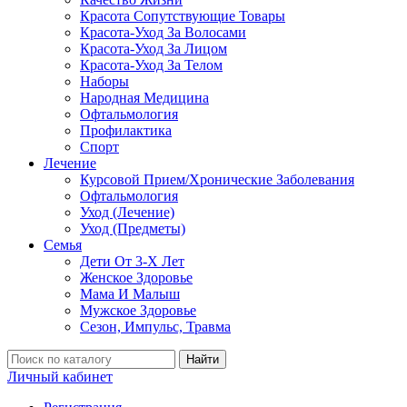
Красота Сопутствующие Товары
Красота-Уход За Волосами
Красота-Уход За Лицом
Красота-Уход За Телом
Наборы
Народная Медицина
Офтальмология
Профилактика
Спорт
Лечение
Курсовой Прием/Хронические Заболевания
Офтальмология
Уход (Лечение)
Уход (Предметы)
Семья
Дети От 3-Х Лет
Женское Здоровье
Мама И Малыш
Мужское Здоровье
Сезон, Импульс, Травма
Найти
Личный кабинет