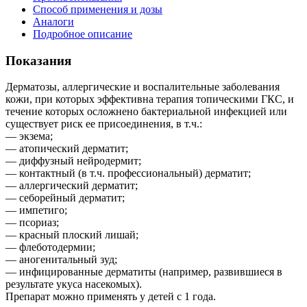
Способ применения и дозы
Аналоги
Подробное описание
Показания
Дерматозы, аллергические и воспалительные заболевания
кожи, при которых эффективна терапия топическими ГКС, и
течение которых осложнено бактериальной инфекцией или
существует риск ее присоединения, в т.ч.:
— экзема;
— атопический дерматит;
— диффузный нейродермит;
— контактный (в т.ч. профессиональный) дерматит;
— аллергический дерматит;
— себорейный дерматит;
— импетиго;
— псориаз;
— красный плоский лишай;
— флеботодермии;
— аногенитальный зуд;
— инфицированные дерматиты (например, развившиеся в
результате укуса насекомых).
Препарат можно применять у детей с 1 года.