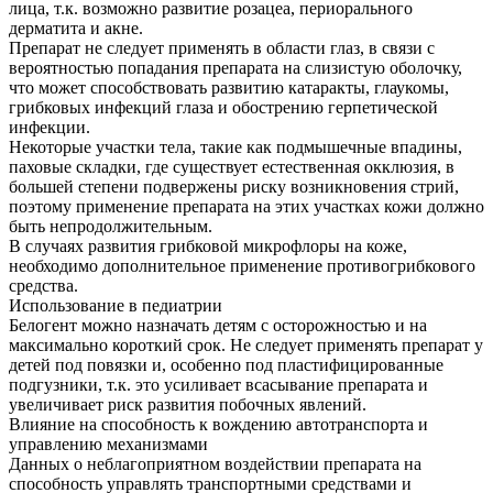
лица, т.к. возможно развитие розацеа, периорального
дерматита и акне.
Препарат не следует применять в области глаз, в связи с
вероятностью попадания препарата на слизистую оболочку,
что может способствовать развитию катаракты, глаукомы,
грибковых инфекций глаза и обострению герпетической
инфекции.
Некоторые участки тела, такие как подмышечные впадины,
паховые складки, где существует естественная окклюзия, в
большей степени подвержены риску возникновения стрий,
поэтому применение препарата на этих участках кожи должно
быть непродолжительным.
В случаях развития грибковой микрофлоры на коже,
необходимо дополнительное применение противогрибкового
средства.
Использование в педиатрии
Белогент можно назначать детям с осторожностью и на
максимально короткий срок. Не следует применять препарат у
детей под повязки и, особенно под пластифицированные
подгузники, т.к. это усиливает всасывание препарата и
увеличивает риск развития побочных явлений.
Влияние на способность к вождению автотранспорта и
управлению механизмами
Данных о неблагоприятном воздействии препарата на
способность управлять транспортными средствами и