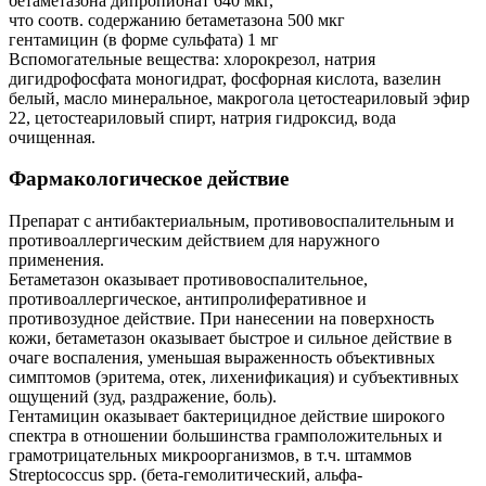
бетаметазона дипропионат 640 мкг,
что соотв. содержанию бетаметазона 500 мкг
гентамицин (в форме сульфата) 1 мг
Вспомогательные вещества: хлорокрезол, натрия
дигидрофосфата моногидрат, фосфорная кислота, вазелин
белый, масло минеральное, макрогола цетостеариловый эфир
22, цетостеариловый спирт, натрия гидроксид, вода
очищенная.
Фармакологическое действие
Препарат с антибактериальным, противовоспалительным и
противоаллергическим действием для наружного
применения.
Бетаметазон оказывает противовоспалительное,
противоаллергическое, антипролиферативное и
противозудное действие. При нанесении на поверхность
кожи, бетаметазон оказывает быстрое и сильное действие в
очаге воспаления, уменьшая выраженность объективных
симптомов (эритема, отек, лихенификация) и субъективных
ощущений (зуд, раздражение, боль).
Гентамицин оказывает бактерицидное действие широкого
спектра в отношении большинства грамположительных и
грамотрицательных микроорганизмов, в т.ч. штаммов
Streptococcus spp. (бета-гемолитический, альфа-