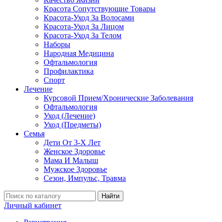
Красота Сопутствующие Товары
Красота-Уход За Волосами
Красота-Уход За Лицом
Красота-Уход За Телом
Наборы
Народная Медицина
Офтальмология
Профилактика
Спорт
Лечение
Курсовой Прием/Хронические Заболевания
Офтальмология
Уход (Лечение)
Уход (Предметы)
Семья
Дети От 3-Х Лет
Женское Здоровье
Мама И Малыш
Мужское Здоровье
Сезон, Импульс, Травма
Найти
Личный кабинет