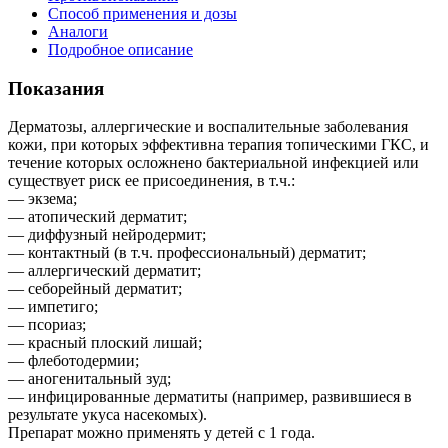
Способ применения и дозы
Аналоги
Подробное описание
Показания
Дерматозы, аллергические и воспалительные заболевания
кожи, при которых эффективна терапия топическими ГКС, и
течение которых осложнено бактериальной инфекцией или
существует риск ее присоединения, в т.ч.:
— экзема;
— атопический дерматит;
— диффузный нейродермит;
— контактный (в т.ч. профессиональный) дерматит;
— аллергический дерматит;
— себорейный дерматит;
— импетиго;
— псориаз;
— красный плоский лишай;
— флеботодермии;
— аногенитальный зуд;
— инфицированные дерматиты (например, развившиеся в
результате укуса насекомых).
Препарат можно применять у детей с 1 года.