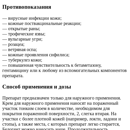
Противопоказания
— вирусные инфекции кожи;
— кожные поствакцинальные реакции;
— открытые раны;
— трофические язвы;
— вульгарные угри;
— розацеа;
— ветряная оспа;
— кожные проявления сифилиса;
— туберкулез кожи;
— повышенная чувствительность к бетаметазону,
гентамицину или к любому из вспомогательных компонентов
препарата.
Способ применения и дозы
Препарат предназначен только для наружного применения.
Крем для наружного применения наносят на пораженный
участок тонким слоем в количестве, необходимом для
покрытия пораженной поверхности, 2, слегка втирая. На
участки с более плотной кожей (например, локти, ладони и
стопы), а также места, с которых препарат легко стирается,
Белогент можно наносить чаще. Продолжительность